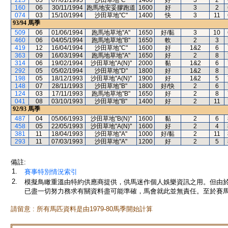
225
05
07/01/1995
沙田草地"C"
1400
好
3
2
160
06
30/11/1994
跑馬地安妥膠跑道
1600
好
3
2
074
03
15/10/1994
沙田草地"C"
1400
快
3
11
93/94
馬季
509
06
01/06/1994
跑馬地草地"A"
1650
好/黏
3
10
460
06
04/05/1994
跑馬地草地"B"
1650
軟
2
3
419
12
16/04/1994
沙田草地"C"
1600
好
1&2
6
363
09
16/03/1994
跑馬地草地"A"
1650
好
2
8
314
06
19/02/1994
沙田草地"A(N)"
2000
黏
1&2
6
292
05
05/02/1994
沙田草地"D"
1800
好
1&2
8
198
05
18/12/1993
沙田草地"A(N)"
1900
好
1&2
5
148
07
28/11/1993
沙田草地"B"
1800
好/快
2
6
124
03
17/11/1993
跑馬地草地"B"
1650
好
2
8
041
08
03/10/1993
沙田草地"B"
1400
好
2
11
92/93
馬季
487
04
05/06/1993
沙田草地"B(N)"
1600
黏
2
6
458
05
22/05/1993
沙田草地"A(N)"
1600
好
2
4
381
11
18/04/1993
沙田草地"A"
1000
好/黏
2
11
293
11
07/03/1993
沙田草地"A"
1200
好
2
5
備註:
1.
賽事特別情況索引
2.
模擬鳥瞰重溫由特約供應商提供，供馬迷作個人娛樂資訊之用。但由
已盡一切努力務求有關資料盡可能準確，馬會就此並無責任。至於賽馬
請留意 : 所有馬匹資料是由1979-80馬季開始計算