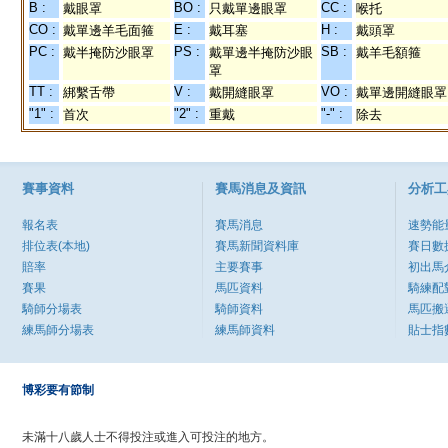
B :
BO :
CC :
戴眼罩
只戴單邊眼罩
喉托
CO :
E :
H :
戴單邊羊毛面箍
戴耳塞
戴頭罩
PC :
PS :
SB :
戴半掩防沙眼罩
戴單邊半掩防沙眼
戴羊毛額箍
罩
TT :
V :
VO :
綁繫舌帶
戴開縫眼罩
戴單邊開縫眼罩
"1" :
"2" :
"-" :
首次
重戴
除去
賽事資料
賽馬消息及資訊
分析工
報名表
賽馬消息
速勢能
排位表(本地)
賽馬新聞資料庫
賽日數
賠率
主要賽事
初出馬
賽果
馬匹資料
騎練配
騎師分場表
騎師資料
馬匹搬
練馬師分場表
練馬師資料
貼士指
博彩要有節制
未滿十八歲人士不得投注或進入可投注的地方。