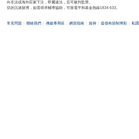
向非法或海外莊家下注，即屬違法，且可被判監禁。
切勿沉迷賭博，如需尋求輔導協助，可致電平和基金熱線1834 633。
常見問題
|
聯絡我們
|
傳媒專用區
|
網頁指南
|
規例
|
提倡有節制博彩
|
私隱