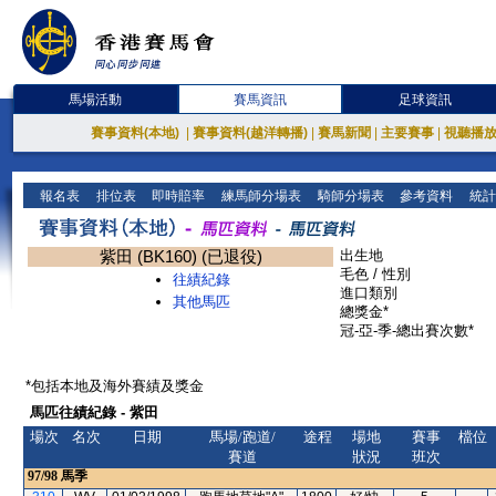
馬場活動
賽馬資訊
足球資訊
賽事資料(本地)
|
賽事資料(越洋轉播)
|
賽馬新聞
|
主要賽事
|
視聽播
報名表
排位表
即時賠率
練馬師分場表
騎師分場表
參考資料
統計
紫田 (BK160) (已退役)
出生地
毛色 / 性別
往績紀錄
進口類別
其他馬匹
總獎金*
冠-亞-季-總出賽次數*
*包括本地及海外賽績及獎金
馬匹往績紀錄 - 紫田
場次
名次
日期
馬場/跑道/
途程
場地
賽事
檔位
賽道
狀況
班次
97/98
馬季