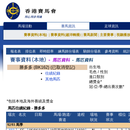
馬場活動
賽馬資訊
足球資訊
賽事資料(本地)
|
賽事資料(越洋轉播)
|
賽馬新聞
|
主要賽事
|
視聽播
報名表
排位表
即時賠率
練馬師分場表
騎師分場表
參考資料
統計
勝多多 (BK162) (已取消登記)
出生地
毛色 / 性別
往績紀錄
進口類別
其他馬匹
總獎金*
冠-亞-季-總出賽次數*
*包括本地及海外賽績及獎金
馬匹往績紀錄 - 勝多多
場次
名次
日期
馬場/跑道/
途程
場地
賽事
檔位
賽道
狀況
班次
92/93
馬季