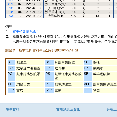
482
FE
05/06/1993
沙田草地"B(N)"
1600
黏
2
7
7
459
02
22/05/1993
沙田草地"A(N)"
1600
好
2
2
7
398
03
24/04/1993
沙田草地"A"
1600
好
2
2
7
316
04
21/03/1993
沙田草地"B(N)"
1900
好
2
2
7
203
12
25/01/1993
沙田草地"B"
1400
好
1&2
1
7
備註:
1.
賽事特別情況索引
2.
模擬鳥瞰重溫由特約供應商提供，供馬迷作個人娛樂資訊之用。但由
已盡一切努力務求有關資料盡可能準確，馬會就此並無責任。至於賽馬
請留意 : 所有馬匹資料是由1979-80馬季開始計算
B :
BO :
CC :
戴眼罩
只戴單邊眼罩
喉托
CO :
E :
H :
戴單邊羊毛面箍
戴耳塞
戴頭罩
PC :
PS :
SB :
戴半掩防沙眼罩
戴單邊半掩防沙眼
戴羊毛額箍
罩
TT :
V :
VO :
綁繫舌帶
戴開縫眼罩
戴單邊開縫眼罩
"1" :
"2" :
"-" :
首次
重戴
除去
賽事資料
賽馬消息及資訊
分析工