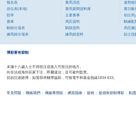
報名表
賽馬消息
速勢能
排位表(本地)
賽馬新聞資料庫
賽日數
賠率
主要賽事
初出馬
賽果
馬匹資料
騎練配
騎師分場表
騎師資料
馬匹搬
練馬師分場表
練馬師資料
貼士指
博彩要有節制
未滿十八歲人士不得投注或進入可投注的地方。
向非法或海外莊家下注，即屬違法，且可被判監禁。
切勿沉迷賭博，如需尋求輔導協助，可致電平和基金熱線1834 633。
常見問題
|
聯絡我們
|
傳媒專用區
|
網頁指南
|
規例
|
提倡有節制博彩
|
私隱