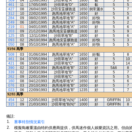
509
04
11/06/1995
沙田草地"A"
1800
黏
5
6
461
11
17/05/1995
沙田草地"D"
1800
黏
5
5
427
08
26/04/1995
沙田安妥膠跑道
1650
例常灑水
5
7
312
10
22/02/1995
跑馬地草地"A"
1650
好
5
5
284
09
08/02/1995
跑馬地草地"B"
1650
好/快
5
8
249
06
18/01/1995
跑馬地草地"A"
1650
好/快
5
2
219
01
04/01/1995
跑馬地草地"A"
1650
好
5
6
203
09
21/12/1994
跑馬地安妥膠跑道
1600
好
5
9
125
05
12/11/1994
沙田草地"B"
1800
好
5
6
093
02
26/10/1994
跑馬地安妥膠跑道
1600
好/快
5
3
050
08
05/10/1994
跑馬地草地"A"
1650
好/快
5
5
93/94
馬季
508
03
01/06/1994
跑馬地草地"A"
1650
好/黏
5
8
461
04
07/05/1994
沙田草地"A"
1800
好
5
10
421
06
16/04/1994
沙田草地"C"
1800
好
5
14
390
02
30/03/1994
跑馬地草地"B"
2230
好
5&6
8
339
02
05/03/1994
沙田草地"B"
1400
好
5
7
262
09
22/01/1994
沙田草地"C"
1600
好
5
5
160
08
04/12/1993
跑馬地草地"A"
1650
好
5
6
076
03
20/10/1993
跑馬地草地"B"
1650
好
5
7
023
06
22/09/1993
跑馬地草地"B"
1235
好
5
7
92/93
馬季
454
12
22/05/1993
沙田草地"A(N)"
1400
好
GRIFFIN
10
315
09
21/03/1993
沙田草地"B(N)"
1000
好
GRIFFIN
8
備註:
1.
賽事特別情況索引
2.
模擬鳥瞰重溫由特約供應商提供，供馬迷作個人娛樂資訊之用。但由