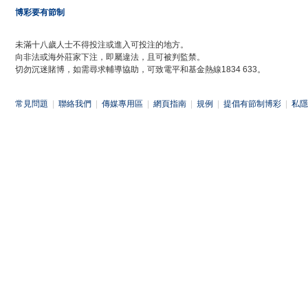
博彩要有節制
未滿十八歲人士不得投注或進入可投注的地方。
向非法或海外莊家下注，即屬違法，且可被判監禁。
切勿沉迷賭博，如需尋求輔導協助，可致電平和基金熱線1834 633。
常見問題
|
聯絡我們
|
傳媒專用區
|
網頁指南
|
規例
|
提倡有節制博彩
|
私隱