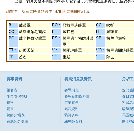
已盡一切努力務求有關資料盡可能準確，馬會就此並無責任。至於賽馬
請留意 : 所有馬匹資料是由1979-80馬季開始計算
B :
BO :
CC :
戴眼罩
只戴單邊眼罩
喉托
CO :
E :
H :
戴單邊羊毛面箍
戴耳塞
戴頭罩
PC :
PS :
SB :
戴半掩防沙眼罩
戴單邊半掩防沙眼
戴羊毛額箍
罩
TT :
V :
VO :
綁繫舌帶
戴開縫眼罩
戴單邊開縫眼罩
"1" :
"2" :
"-" :
首次
重戴
除去
賽事資料
賽馬消息及資訊
分析工
報名表
賽馬消息
速勢能
排位表(本地)
賽馬新聞資料庫
賽日數
賠率
主要賽事
初出馬
賽果
馬匹資料
騎練配
騎師分場表
騎師資料
馬匹搬
練馬師分場表
練馬師資料
貼士指