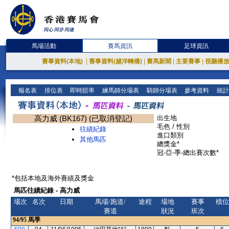
馬場活動
賽馬資訊
足球資訊
賽事資料(本地)
|
賽事資料(越洋轉播)
|
賽馬新聞
|
主要賽事
|
視聽播
報名表
排位表
即時賠率
練馬師分場表
騎師分場表
參考資料
統計
高力威 (BK167) (已取消登記)
出生地
毛色 / 性別
往績紀錄
進口類別
其他馬匹
總獎金*
冠-亞-季-總出賽次數*
*包括本地及海外賽績及獎金
馬匹往績紀錄 - 高力威
場次
名次
日期
馬場/跑道/
途程
場地
賽事
檔位
賽道
狀況
班次
94/95
馬季