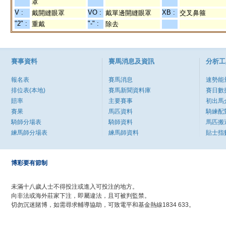
罩
V :
VO :
XB :
戴開縫眼罩
戴單邊開縫眼罩
交叉鼻箍
"2" :
"-" :
重戴
除去
賽事資料
賽馬消息及資訊
分析工
報名表
賽馬消息
速勢能
排位表(本地)
賽馬新聞資料庫
賽日數
賠率
主要賽事
初出馬
賽果
馬匹資料
騎練配
騎師分場表
騎師資料
馬匹搬
練馬師分場表
練馬師資料
貼士指
博彩要有節制
未滿十八歲人士不得投注或進入可投注的地方。
向非法或海外莊家下注，即屬違法，且可被判監禁。
切勿沉迷賭博，如需尋求輔導協助，可致電平和基金熱線1834 633。