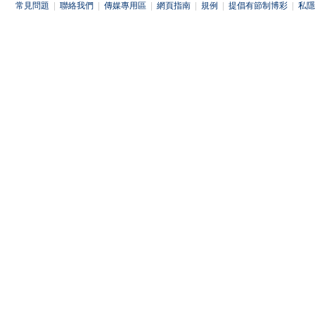
常見問題
|
聯絡我們
|
傳媒專用區
|
網頁指南
|
規例
|
提倡有節制博彩
|
私隱