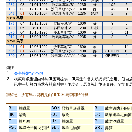
265
03
02/02/1995
沙田草地"A(N)"
1000
好/快
2
3
236
03
11/01/1995
跑馬地草地"B"
1235
好
1&2
2
198
03
17/12/1994
沙田草地"A(N)"
1400
好
1&2
11
046
01
05/10/1994
跑馬地草地"A"
1235
好/快
2
3
93/94
馬季
176
04
12/12/1993
沙田草地"A"
1600
好
3
5
120
05
13/11/1993
沙田草地"A"
1200
好/快
3
4
070
04
16/10/1993
沙田草地"C"
1600
好
3
11
012
01
15/09/1993
跑馬地草地"A"
1235
好
3
2
92/93
馬季
496
01
13/06/1993
沙田草地"C"
1600
軟
4
14
454
01
22/05/1993
沙田草地"A(N)"
1400
好
GRIFFIN
13
300
02
13/03/1993
沙田草地"A(N)"
1400
好
GRIFFIN
4
備註:
1.
賽事特別情況索引
2.
模擬鳥瞰重溫由特約供應商提供，供馬迷作個人娛樂資訊之用。但由
已盡一切努力務求有關資料盡可能準確，馬會就此並無責任。至於賽馬
請留意 : 所有馬匹資料是由1979-80馬季開始計算
B :
BO :
BL :
戴眼罩
只戴單邊眼罩
戴左邊防斜跑刺
BK :
CC :
CO :
閘氈
喉托
戴單邊羊毛面箍
E :
H :
P :
戴耳塞
戴頭罩
戴防沙眼罩
PS :
SB :
SR :
戴單邊半掩防沙眼
戴羊毛額箍
鼻箍