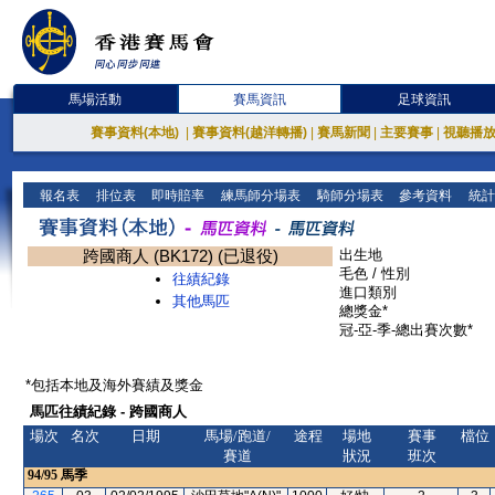
馬場活動
賽馬資訊
足球資訊
賽事資料(本地)
|
賽事資料(越洋轉播)
|
賽馬新聞
|
主要賽事
|
視聽播
報名表
排位表
即時賠率
練馬師分場表
騎師分場表
參考資料
統計
跨國商人 (BK172) (已退役)
出生地
毛色 / 性別
往績紀錄
進口類別
其他馬匹
總獎金*
冠-亞-季-總出賽次數*
*包括本地及海外賽績及獎金
馬匹往績紀錄 - 跨國商人
場次
名次
日期
馬場/跑道/
途程
場地
賽事
檔位
賽道
狀況
班次
94/95
馬季