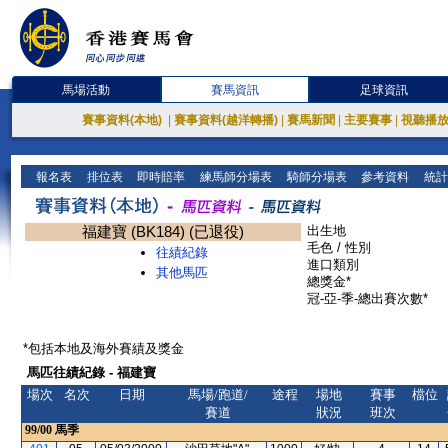
馬場活動
賽馬資訊
足球資訊
賽事資料(本地)
|
賽事資料(越洋轉播)
|
賽馬新聞
|
主要賽事
|
視聽播
報名表
排位表
即時賠率
練馬師分場表
騎師分場表
參考資料
統計
福建寶 (BK184) (已退役)
出生地
毛色 / 性別
往績紀錄
進口類別
其他馬匹
總獎金*
冠-亞-季-總出賽次數*
*包括本地及海外賽績及獎金
馬匹往績紀錄 - 福建寶
場次
名次
日期
馬場/跑道/
途程
場地
賽事
檔位
賽道
狀況
班次
99/00
馬季