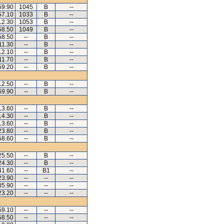
59.90
1045
B
--
57.10
1033
B
--
12.30
1053
B
--
58.50
1049
B
--
58.50
--
B
--
11.30
--
B
--
12.10
--
B
--
11.70
--
B
--
59.20
--
B
--
12.50
--
B
--
59.90
--
B
--
13.60
--
B
--
14.30
--
B
--
13.60
--
B
--
23.80
--
B
--
58.60
--
B
--
25.50
--
B
--
24.30
--
B
--
41.60
--
B1
--
23.90
--
--
--
35.90
--
--
--
23.20
--
--
--
59.10
--
--
--
58.50
--
--
--