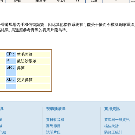
74
愛倫
羅富全
4-1/4
77
126
--
1.
於香港馬場內手機信號頻繁，因此其他接收系統有可能受干擾而令模擬鳥瞰重溫
結果, 馬迷應參考實際的賽馬片段為準。
CP :
羊毛面箍
P :
戴防沙眼罩
SR :
鼻箍
XB :
交叉鼻箍
具
視聽播放區
實用資訊
量
賽日收音機
賽馬日一般資訊
據
賽馬節目
檔位統計
介紹
試閘片段
騎師王統計