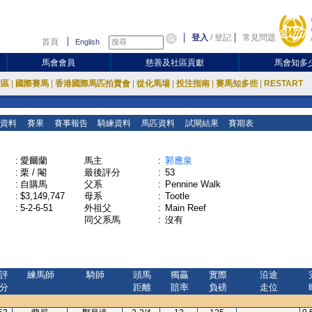
登入
/
登記
常見問題
首頁
English
馬會會員
慈善及社區貢獻
馬會知多
放區
|
國際賽馬
|
香港國際馬匹拍賣會
|
從化馬場
|
投注指南
|
賽馬知多些
|
RESTART
資料
賽果
賽事報告
騎練資料
馬匹資料
試閘結果
賽期表
:
愛爾蘭
馬主
:
郭應泉
:
栗 / 閹
最後評分
:
53
:
自購馬
父系
:
Pennine Walk
:
$3,149,747
母系
:
Tootle
:
5-2-6-51
外祖父
:
Main Reef
同父系馬
:
沒有
評
練馬師
騎師
頭馬
獨贏
實際
沿途
分
距離
賠率
負磅
走位