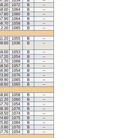
57.30
1054
B
--
58.20
1072
B
--
58.00
1064
B
--
57.80
1060
B
--
57.90
1064
B
--
56.70
1058
B
--
12.20
1065
B
--
11.20
1055
B
--
09.60
1036
B
--
59.00
1053
B
--
57.20
1054
B
--
12.70
1068
B
--
58.50
1057
B
--
56.90
1054
B
--
23.00
1076
B
--
09.90
1065
B
--
58.60
1065
B
--
58.60
1058
B
--
11.20
1060
B
--
57.70
1054
B
--
38.30
1076
B
--
58.50
1074
B
--
24.80
1075
B
--
25.80
1084
B
--
10.80
1070
B
--
57.70
1054
B
--