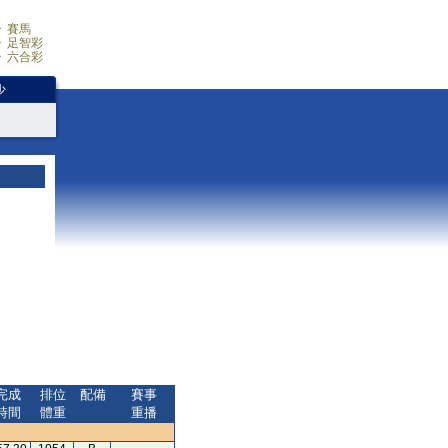
賽馬
足智彩
六合彩
少
完成
排位
配備
賽事
時間
體重
重播