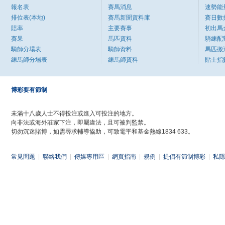
報名表
賽馬消息
速勢能
排位表(本地)
賽馬新聞資料庫
賽日數
賠率
主要賽事
初出馬
賽果
馬匹資料
騎練配
騎師分場表
騎師資料
馬匹搬
練馬師分場表
練馬師資料
貼士指
博彩要有節制
未滿十八歲人士不得投注或進入可投注的地方。
向非法或海外莊家下注，即屬違法，且可被判監禁。
切勿沉迷賭博，如需尋求輔導協助，可致電平和基金熱線1834 633。
常見問題
|
聯絡我們
|
傳媒專用區
|
網頁指南
|
規例
|
提倡有節制博彩
|
私隱