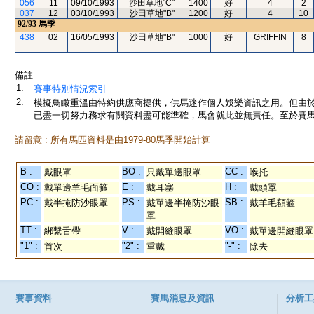
056
11
09/10/1993
沙田草地"C"
1400
好
4
2
037
12
03/10/1993
沙田草地"B"
1200
好
4
10
92/93
馬季
438
02
16/05/1993
沙田草地"B"
1000
好
GRIFFIN
8
備註:
1.
賽事特別情況索引
2.
模擬鳥瞰重溫由特約供應商提供，供馬迷作個人娛樂資訊之用。但由
已盡一切努力務求有關資料盡可能準確，馬會就此並無責任。至於賽馬
請留意 : 所有馬匹資料是由1979-80馬季開始計算
B :
BO :
CC :
戴眼罩
只戴單邊眼罩
喉托
CO :
E :
H :
戴單邊羊毛面箍
戴耳塞
戴頭罩
PC :
PS :
SB :
戴半掩防沙眼罩
戴單邊半掩防沙眼
戴羊毛額箍
罩
TT :
V :
VO :
綁繫舌帶
戴開縫眼罩
戴單邊開縫眼罩
"1" :
"2" :
"-" :
首次
重戴
除去
賽事資料
賽馬消息及資訊
分析工