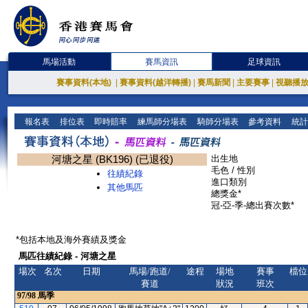
馬場活動
賽馬資訊
足球資訊
賽事資料(本地)
|
賽事資料(越洋轉播)
|
賽馬新聞
|
主要賽事
|
視聽播
報名表
排位表
即時賠率
練馬師分場表
騎師分場表
參考資料
統計
河塘之星 (BK196) (已退役)
出生地
毛色 / 性別
往績紀錄
進口類別
其他馬匹
總獎金*
冠-亞-季-總出賽次數*
*包括本地及海外賽績及獎金
馬匹往績紀錄 - 河塘之星
場次
名次
日期
馬場/跑道/
途程
場地
賽事
檔位
賽道
狀況
班次
97/98
馬季