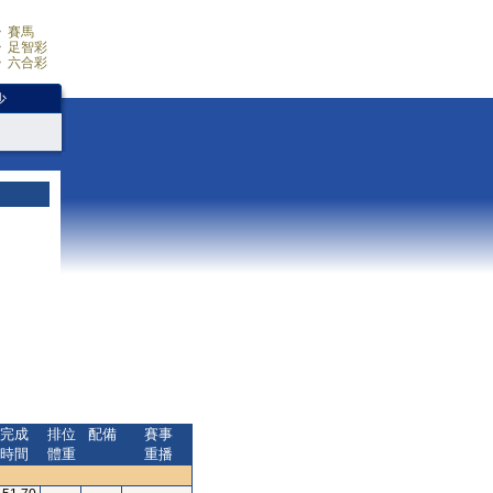
賽馬
足智彩
六合彩
少
完成
排位
配備
賽事
時間
體重
重播