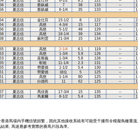
54
夏志信
金仕芬
6-1/2
8.1
122
--
1
56
夏志信
蔡鎮威
7
38
133
--
1
56
夏志信
蔡鎮威
6-1/4
35
133
--
1
64
夏志信
金仕芬
15-1/2
8
122
--
2
64
夏志信
高慈
4-3/4
15
117
--
2
66
夏志信
高慈
5-1/2
48
129
--
1
68
夏志信
高慈
18-1/4
39
134
--
1
68
夏志信
蘇利雲
21-3/4
15
134
--
1
65
夏志信
高慈
2-1/4
6.1
119
--
2
63
夏志信
高慈
1-3/4
5.9
126
--
1
63
夏志信
巫斯義
1-3/4
5.8
126
--
1
65
夏志信
靳能
11-1/4
2.3
131
--
1
65
夏志信
勞愛德
1-1/2
5.4
130
--
1
61
夏志信
勞愛德
頭位
5
125
--
1
61
夏志信
高慈
1-1/4
80
125
--
1
61
夏志信
白德民
11
62
125
--
1
67
夏志信
馬佳善
17-3/4
15
135
--
1
67
夏志信
馬素爾
8-1/2
5.4
135
--
1
於香港馬場內手機信號頻繁，因此其他接收系統有可能受干擾而令模擬鳥瞰重溫
結果, 馬迷應參考實際的賽馬片段為準。