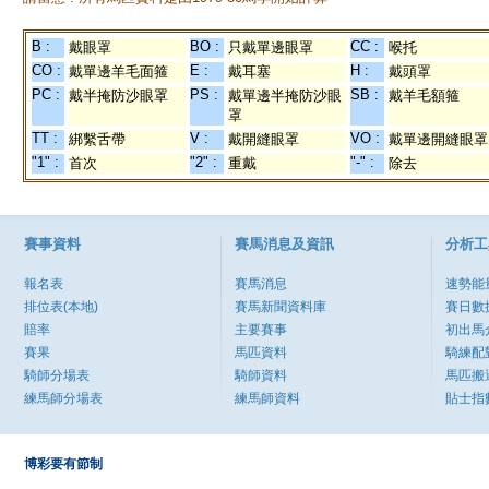
B :
BO :
CC :
戴眼罩
只戴單邊眼罩
喉托
CO :
E :
H :
戴單邊羊毛面箍
戴耳塞
戴頭罩
PC :
PS :
SB :
戴半掩防沙眼罩
戴單邊半掩防沙眼
戴羊毛額箍
罩
TT :
V :
VO :
綁繫舌帶
戴開縫眼罩
戴單邊開縫眼罩
"1" :
"2" :
"-" :
首次
重戴
除去
賽事資料
賽馬消息及資訊
分析工
報名表
賽馬消息
速勢能
排位表(本地)
賽馬新聞資料庫
賽日數
賠率
主要賽事
初出馬
賽果
馬匹資料
騎練配
騎師分場表
騎師資料
馬匹搬
練馬師分場表
練馬師資料
貼士指
博彩要有節制