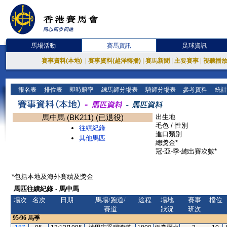
馬場活動
賽馬資訊
足球資訊
賽事資料(本地)
|
賽事資料(越洋轉播)
|
賽馬新聞
|
主要賽事
|
視聽播
報名表
排位表
即時賠率
練馬師分場表
騎師分場表
參考資料
統計
馬中馬 (BK211) (已退役)
出生地
毛色 / 性別
往績紀錄
進口類別
其他馬匹
總獎金*
冠-亞-季-總出賽次數*
*包括本地及海外賽績及獎金
馬匹往績紀錄 - 馬中馬
場次
名次
日期
馬場/跑道/
途程
場地
賽事
檔位
賽道
狀況
班次
95/96
馬季