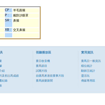
CP :
羊毛面箍
P :
戴防沙眼罩
SR :
鼻箍
XB :
交叉鼻箍
具
視聽播放區
實用資訊
量
賽日收音機
賽馬日一般資訊
據
賽馬節目
檔位統計
介紹
試閘片段
騎師王統計
對及初岀馬成績
自購馬來港前賽事片段
靈活玩
遷紀錄
賽馬娛樂新聞
傳媒專用區
數