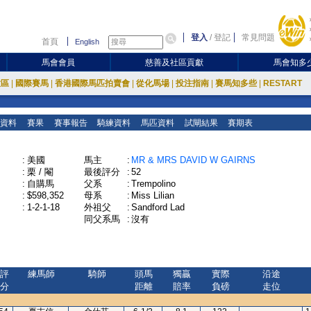
登入
/
登記
常見問題
首頁
English
馬會會員
慈善及社區貢獻
馬會知多
放區
|
國際賽馬
|
香港國際馬匹拍賣會
|
從化馬場
|
投注指南
|
賽馬知多些
|
RESTART
資料
賽果
賽事報告
騎練資料
馬匹資料
試閘結果
賽期表
:
美國
馬主
:
MR & MRS DAVID W GAIRNS
:
栗 / 閹
最後評分
:
52
:
自購馬
父系
:
Trempolino
:
$598,352
母系
:
Miss Lilian
:
1-2-1-18
外祖父
:
Sandford Lad
同父系馬
:
沒有
評
練馬師
騎師
頭馬
獨贏
實際
沿途
分
距離
賠率
負磅
走位