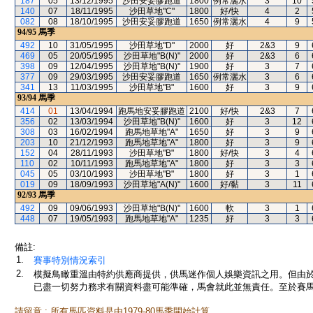
187
05
13/12/1995
沙田安妥膠跑道
1800
例常灑水
3
10
140
07
18/11/1995
沙田草地"C"
1800
好/快
4
2
082
08
18/10/1995
沙田安妥膠跑道
1650
例常灑水
4
9
94/95
馬季
492
10
31/05/1995
沙田草地"D"
2000
好
2&3
9
469
05
20/05/1995
沙田草地"B(N)"
2000
好
2&3
6
398
09
12/04/1995
沙田草地"B(N)"
1900
好
3
7
377
09
29/03/1995
沙田安妥膠跑道
1650
例常灑水
3
6
341
13
11/03/1995
沙田草地"B"
1600
好
3
9
93/94
馬季
414
01
13/04/1994
跑馬地安妥膠跑道
2100
好/快
2&3
7
356
02
13/03/1994
沙田草地"B(N)"
1600
好
3
12
308
03
16/02/1994
跑馬地草地"A"
1650
好
3
9
203
10
21/12/1993
跑馬地草地"A"
1800
好
3
9
152
04
28/11/1993
沙田草地"B"
1800
好/快
3
4
110
02
10/11/1993
跑馬地草地"A"
1800
好
3
3
045
05
03/10/1993
沙田草地"B"
1800
好
3
1
019
09
18/09/1993
沙田草地"A(N)"
1600
好/黏
3
11
92/93
馬季
492
09
09/06/1993
沙田草地"B(N)"
1600
軟
3
1
448
07
19/05/1993
跑馬地草地"A"
1235
好
3
3
備註:
1.
賽事特別情況索引
2.
模擬鳥瞰重溫由特約供應商提供，供馬迷作個人娛樂資訊之用。但由
已盡一切努力務求有關資料盡可能準確，馬會就此並無責任。至於賽馬
請留意 : 所有馬匹資料是由1979-80馬季開始計算