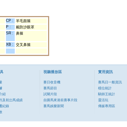
CP :
羊毛面箍
P :
戴防沙眼罩
SR :
鼻箍
XB :
交叉鼻箍
具
視聽播放區
實用資訊
量
賽日收音機
賽馬日一般資訊
據
賽馬節目
檔位統計
介紹
試閘片段
騎師王統計
對及初岀馬成績
自購馬來港前賽事片段
靈活玩
遷紀錄
賽馬娛樂新聞
傳媒專用區
數