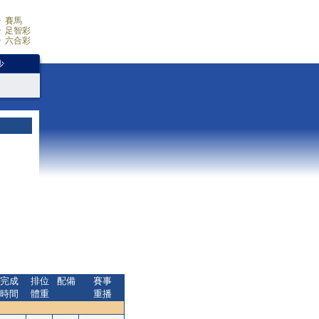
賽馬
足智彩
六合彩
少
完成
排位
配備
賽事
時間
體重
重播