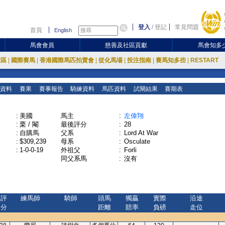
登入
/
登記
常見問題
首頁
English
馬會會員
慈善及社區貢獻
馬會知多
放區
|
國際賽馬
|
香港國際馬匹拍賣會
|
從化馬場
|
投注指南
|
賽馬知多些
|
RESTART
資料
賽果
賽事報告
騎練資料
馬匹資料
試閘結果
賽期表
:
美國
馬主
:
左偉翔
:
栗 / 閹
最後評分
:
28
:
自購馬
父系
:
Lord At War
:
$309,239
母系
:
Osculate
:
1-0-0-19
外祖父
:
Forli
同父系馬
:
沒有
評
練馬師
騎師
頭馬
獨贏
實際
沿途
分
距離
賠率
負磅
走位