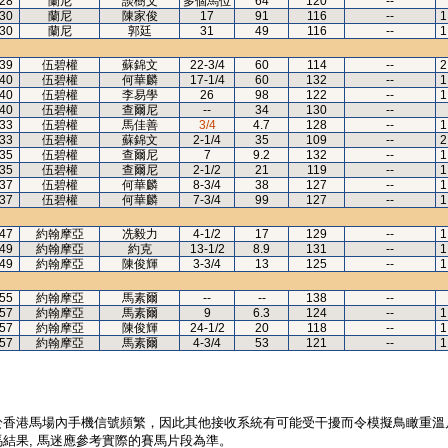
28
蘭尼
談樹文
多個馬位
64
120
--
30
蘭尼
陳家俊
17
91
116
--
1
30
蘭尼
郭廷
31
49
116
--
1
39
伍碧權
蘇錦文
22-3/4
60
114
--
2
40
伍碧權
何華麟
17-1/4
60
132
--
1
40
伍碧權
李易學
26
98
122
--
1
40
伍碧權
查爾尼
--
34
130
--
33
伍碧權
馬佳善
3/4
4.7
128
--
1
33
伍碧權
蘇錦文
2-1/4
35
109
--
2
35
伍碧權
查爾尼
7
9.2
132
--
1
35
伍碧權
查爾尼
2-1/2
21
119
--
1
37
伍碧權
何華麟
8-3/4
38
127
--
1
37
伍碧權
何華麟
7-3/4
99
127
--
1
47
約翰摩亞
冼毅力
4-1/2
17
129
--
1
49
約翰摩亞
約克
13-1/2
8.9
131
--
1
49
約翰摩亞
陳俊輝
3-3/4
13
125
--
1
55
約翰摩亞
馬素爾
--
--
138
--
57
約翰摩亞
馬素爾
9
6.3
124
--
1
57
約翰摩亞
陳俊輝
24-1/2
20
118
--
1
57
約翰摩亞
馬素爾
4-3/4
53
121
--
1
於香港馬場內手機信號頻繁，因此其他接收系統有可能受干擾而令模擬鳥瞰重溫
結果, 馬迷應參考實際的賽馬片段為準。