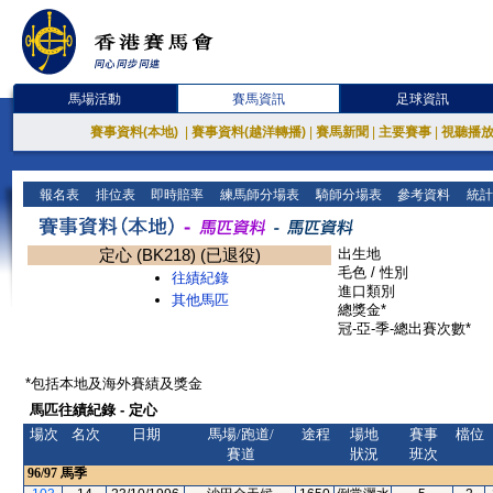
馬場活動
賽馬資訊
足球資訊
賽事資料(本地)
|
賽事資料(越洋轉播)
|
賽馬新聞
|
主要賽事
|
視聽播
報名表
排位表
即時賠率
練馬師分場表
騎師分場表
參考資料
統計
定心 (BK218) (已退役)
出生地
毛色 / 性別
往績紀錄
進口類別
其他馬匹
總獎金*
冠-亞-季-總出賽次數*
*包括本地及海外賽績及獎金
馬匹往績紀錄 - 定心
場次
名次
日期
馬場/跑道/
途程
場地
賽事
檔位
賽道
狀況
班次
96/97
馬季