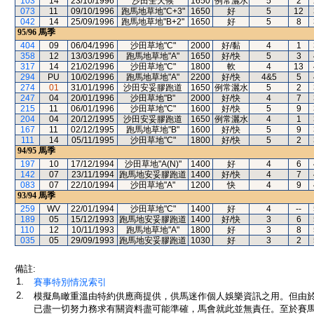
103
14
23/10/1996
沙田全天候
1650
例常灑水
5
2
073
11
09/10/1996
跑馬地草地"C+3"
1650
好
5
12
042
14
25/09/1996
跑馬地草地"B+2"
1650
好
5
8
95/96
馬季
404
09
06/04/1996
沙田草地"C"
2000
好/黏
4
1
358
12
13/03/1996
跑馬地草地"A"
1650
好/快
5
3
317
14
21/02/1996
沙田草地"C"
1800
軟
4
13
294
PU
10/02/1996
跑馬地草地"A"
2200
好/快
4&5
5
274
01
31/01/1996
沙田安妥膠跑道
1650
例常灑水
5
2
247
04
20/01/1996
沙田草地"B"
2000
好/快
4
7
215
11
06/01/1996
沙田草地"C"
1600
好/快
5
9
204
04
20/12/1995
沙田安妥膠跑道
1650
例常灑水
4
1
167
11
02/12/1995
跑馬地草地"B"
1600
好/快
5
9
111
14
05/11/1995
沙田草地"C"
1800
好/快
5
2
94/95
馬季
197
10
17/12/1994
沙田草地"A(N)"
1400
好
4
6
142
07
23/11/1994
跑馬地安妥膠跑道
1400
好/快
4
7
083
07
22/10/1994
沙田草地"A"
1200
快
4
9
93/94
馬季
259
WV
22/01/1994
沙田草地"C"
1400
好
4
--
189
05
15/12/1993
跑馬地安妥膠跑道
1400
好/快
3
6
110
12
10/11/1993
跑馬地草地"A"
1800
好
3
8
035
05
29/09/1993
跑馬地安妥膠跑道
1030
好
3
2
備註:
1.
賽事特別情況索引
2.
模擬鳥瞰重溫由特約供應商提供，供馬迷作個人娛樂資訊之用。但由
已盡一切努力務求有關資料盡可能準確，馬會就此並無責任。至於賽馬