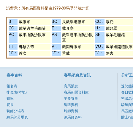
請留意 : 所有馬匹資料是由1979-80馬季開始計算
B :
BO :
CC :
戴眼罩
只戴單邊眼罩
喉托
CO :
E :
H :
戴單邊羊毛面箍
戴耳塞
戴頭罩
PC :
PS :
SB :
戴半掩防沙眼罩
戴單邊半掩防沙眼
戴羊毛額箍
罩
TT :
V :
VO :
綁繫舌帶
戴開縫眼罩
戴單邊開縫眼罩
"1" :
"2" :
"-" :
首次
重戴
除去
賽事資料
賽馬消息及資訊
分析工
報名表
賽馬消息
速勢能
排位表(本地)
賽馬新聞資料庫
賽日數
賠率
主要賽事
初出馬
賽果
馬匹資料
騎練配
騎師分場表
騎師資料
馬匹搬
練馬師分場表
練馬師資料
貼士指