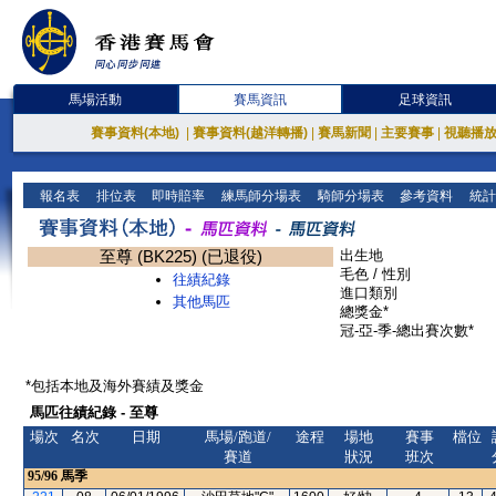
馬場活動
賽馬資訊
足球資訊
賽事資料(本地)
|
賽事資料(越洋轉播)
|
賽馬新聞
|
主要賽事
|
視聽播
報名表
排位表
即時賠率
練馬師分場表
騎師分場表
參考資料
統計
至尊 (BK225) (已退役)
出生地
毛色 / 性別
往績紀錄
進口類別
其他馬匹
總獎金*
冠-亞-季-總出賽次數*
*包括本地及海外賽績及獎金
馬匹往績紀錄 - 至尊
場次
名次
日期
馬場/跑道/
途程
場地
賽事
檔位
賽道
狀況
班次
95/96
馬季