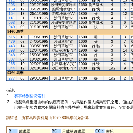
221
08
06/01/1996
沙田草地"C"
1600
好/快
4
13
203
12
20/12/1995
沙田安妥膠跑道
1650
例常灑水
4
2
169
12
06/12/1995
跑馬地草地"C"
1650
好/快
4
6
154
13
25/11/1995
跑馬地草地"A"
1800
好
3
12
118
11
11/11/1995
沙田草地"A"
1400
好/快
4
11
093
10
21/10/1995
沙田安妥膠跑道
1650
例常灑水
3
6
049
09
01/10/1995
沙田草地"C"
1400
快
3
12
94/95
馬季
515
10
11/06/1995
沙田草地"A"
1600
黏
3
3
479
03
24/05/1995
沙田草地"B"
1600
好
3
7
443
14
03/05/1995
沙田草地"C"
1800
好/黏
2
8
398
06
12/04/1995
沙田草地"B(N)"
1900
好
3
14
348
09
15/03/1995
沙田草地"C"
1400
好
3
2
307
07
18/02/1995
沙田草地"C"
1400
好
2
11
265
10
02/02/1995
沙田草地"A(N)"
1000
好/快
2
4
044
12
02/10/1994
沙田草地"B(N)"
1400
好/快
1&2
9
93/94
馬季
277
08
29/01/1994
沙田草地"D"
1400
好
1&2
2
備註:
1.
賽事特別情況索引
2.
模擬鳥瞰重溫由特約供應商提供，供馬迷作個人娛樂資訊之用。但由
已盡一切努力務求有關資料盡可能準確，馬會就此並無責任。至於賽馬
請留意 : 所有馬匹資料是由1979-80馬季開始計算
B :
BO :
CC :
戴眼罩
只戴單邊眼罩
喉托