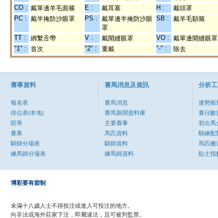
CO :
E :
H :
戴單邊羊毛面箍
戴耳塞
戴頭罩
PC :
PS :
SB :
戴半掩防沙眼罩
戴單邊半掩防沙眼
戴羊毛額箍
罩
TT :
V :
VO :
綁繫舌帶
戴開縫眼罩
戴單邊開縫眼罩
"1" :
"2" :
"-" :
首次
重戴
除去
賽事資料
賽馬消息及資訊
分析工
報名表
賽馬消息
速勢能
排位表(本地)
賽馬新聞資料庫
賽日數
賠率
主要賽事
初出馬
賽果
馬匹資料
騎練配
騎師分場表
騎師資料
馬匹搬
練馬師分場表
練馬師資料
貼士指
博彩要有節制
未滿十八歲人士不得投注或進入可投注的地方。
向非法或海外莊家下注，即屬違法，且可被判監禁。