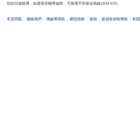
切勿沉迷賭博，如需尋求輔導協助，可致電平和基金熱線1834 633。
常見問題
|
聯絡我們
|
傳媒專用區
|
網頁指南
|
規例
|
提倡有節制博彩
|
私隱