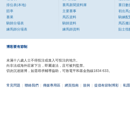
排位表(本地)
賽馬新聞資料庫
賽日數
賠率
主要賽事
初出馬
賽果
馬匹資料
騎練配
騎師分場表
騎師資料
馬匹搬
練馬師分場表
練馬師資料
貼士指
博彩要有節制
未滿十八歲人士不得投注或進入可投注的地方。
向非法或海外莊家下注，即屬違法，且可被判監禁。
切勿沉迷賭博，如需尋求輔導協助，可致電平和基金熱線1834 633。
常見問題
|
聯絡我們
|
傳媒專用區
|
網頁指南
|
規例
|
提倡有節制博彩
|
私隱