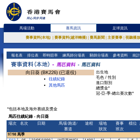
馬場活動
賽馬資訊
足球資訊
賽事資料(本地)
|
賽事資料(越洋轉播)
|
賽馬新聞
|
主要賽事
|
視聽播
報名表
排位表
即時賠率
練馬師分場表
騎師分場表
參考資料
統計
向日葵 (BK226) (已退役)
出生地
毛色 / 性別
往績紀錄
進口類別
其他馬匹
總獎金*
冠-亞-季-總出賽次數*
*包括本地及海外賽績及獎金
馬匹往績紀錄 - 向日葵
場次
名次
日期
馬場/跑道/
途程
場地
賽事
檔位
賽道
狀況
班次
97/98
馬季