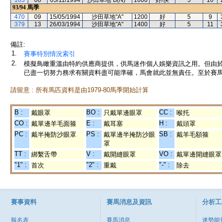
105
08
05/11/1994
沙田草地"B(N)"
1000
好/快
5
10
93/94
馬季
470
09
15/05/1994
沙田草地"A"
1200
好
5
9
379
13
26/03/1994
沙田草地"A"
1400
好
5
11
備註:
1.
賽事特別情況索引
2.
模擬鳥瞰重溫由特約供應商提供，供馬迷作個人娛樂資訊之用。但由
已盡一切努力務求有關資料盡可能準確，馬會就此並無責任。至於賽馬
請留意 : 所有馬匹資料是由1979-80馬季開始計算
B :
BO :
CC :
戴眼罩
只戴單邊眼罩
喉托
CO :
E :
H :
戴單邊羊毛面箍
戴耳塞
戴頭罩
PC :
PS :
SB :
戴半掩防沙眼罩
戴單邊半掩防沙眼
戴羊毛額箍
罩
TT :
V :
VO :
綁繫舌帶
戴開縫眼罩
戴單邊開縫眼罩
"1" :
"2" :
"-" :
首次
重戴
除去
賽事資料
賽馬消息及資訊
分析工
報名表
賽馬消息
速勢能