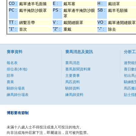
CO :
E :
H :
戴單邊羊毛面箍
戴耳塞
戴頭罩
PC :
PS :
SB :
戴半掩防沙眼罩
戴單邊半掩防沙眼
戴羊毛額箍
罩
TT :
V :
VO :
綁繫舌帶
戴開縫眼罩
戴單邊開縫眼罩
"1" :
"2" :
"-" :
首次
重戴
除去
賽事資料
賽馬消息及資訊
分析工
報名表
賽馬消息
速勢能
排位表(本地)
賽馬新聞資料庫
賽日數
賠率
主要賽事
初出馬
賽果
馬匹資料
騎練配
騎師分場表
騎師資料
馬匹搬
練馬師分場表
練馬師資料
貼士指
博彩要有節制
未滿十八歲人士不得投注或進入可投注的地方。
向非法或海外莊家下注，即屬違法，且可被判監禁。