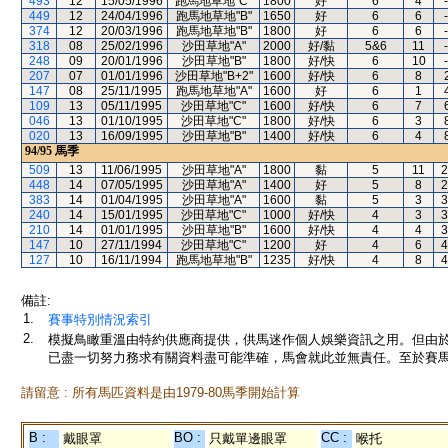
493
12
15/05/1996
跑馬地草地"C"
1800
好
6
4
-
449
12
24/04/1996
跑馬地草地"B"
1650
好
6
6
-
374
12
20/03/1996
跑馬地草地"B"
1800
好
6
6
-
318
08
25/02/1996
沙田草地"A"
2000
好/黏
5&6
11
-
248
09
20/01/1996
沙田草地"B"
1800
好/快
6
10
-
207
07
01/01/1996
沙田草地"B+2"
1600
好/快
6
8
147
08
25/11/1995
跑馬地草地"A"
1600
好
6
1
109
13
05/11/1995
沙田草地"C"
1600
好/快
6
7
046
13
01/10/1995
沙田草地"C"
1800
好/快
6
3
020
13
16/09/1995
沙田草地"B"
1400
好/快
6
4
94/95
馬季
509
13
11/06/1995
沙田草地"A"
1800
黏
5
11
2
448
14
07/05/1995
沙田草地"A"
1400
好
5
8
2
383
14
01/04/1995
沙田草地"A"
1600
黏
5
3
3
240
14
15/01/1995
沙田草地"C"
1000
好/快
4
3
3
210
14
01/01/1995
沙田草地"B"
1600
好/快
4
4
3
147
10
27/11/1994
沙田草地"C"
1200
好
4
6
4
127
10
16/11/1994
跑馬地草地"B"
1235
好/快
4
8
4
備註:
1.
賽事特別情況索引
2.
模擬鳥瞰重溫由特約供應商提供，供馬迷作個人娛樂資訊之用。但由
已盡一切努力務求有關資料盡可能準確，馬會就此並無責任。至於賽馬
請留意 : 所有馬匹資料是由1979-80馬季開始計算
B :
BO :
CC :
戴眼罩
只戴單邊眼罩
喉托