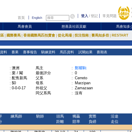
登入
/
登記
常見問題
首頁
English
馬會會員
慈善及社區貢獻
馬會知多
放區
|
國際賽馬
|
香港國際馬匹拍賣會
|
從化馬場
|
投注指南
|
賽馬知多些
|
RESTART
資料
賽果
賽事報告
騎練資料
馬匹資料
試閘結果
賽期表
:
澳洲
馬主
:
鄭耀駒
:
栗 / 閹
最後評分
:
0
:
配售新馬
父系
:
Cerreto
:
$0
母系
:
Marzipan
:
0-0-0-17
外祖父
:
Zamazaan
同父系馬
:
沒有
評
練馬師
騎師
頭馬
獨贏
實際
沿途
分
距離
賠率
負磅
走位