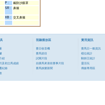
P :
戴防沙眼罩
SR :
鼻箍
XB :
交叉鼻箍
具
視聽播放區
實用資訊
量
賽日收音機
賽馬日一般資訊
據
賽馬節目
檔位統計
介紹
試閘片段
騎師王統計
對及初岀馬成績
自購馬來港前賽事片段
靈活玩
遷紀錄
賽馬娛樂新聞
傳媒專用區
數