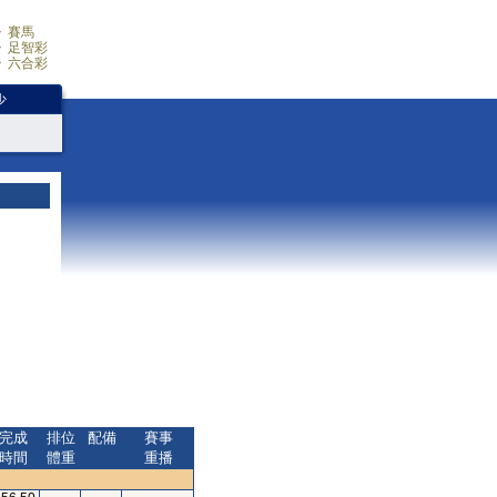
賽馬
足智彩
六合彩
少
完成
排位
配備
賽事
時間
體重
重播