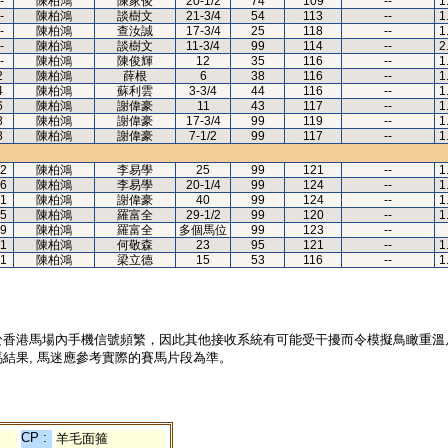
-
陳柏鴻
陳家俊
20-1/2
74
109
--
1
-
陳柏鴻
談樹文
21-3/4
54
113
--
1
-
陳柏鴻
查汝誠
17-3/4
25
118
--
1
-
陳柏鴻
談樹文
11-3/4
99
114
--
2
-
陳柏鴻
陳俊輝
12
35
116
--
1
2
陳柏鴻
薛根
6
38
116
--
1
4
陳柏鴻
蘇利雲
3-3/4
44
116
--
1
6
陳柏鴻
謝偉豪
11
43
117
--
1
8
陳柏鴻
謝偉豪
17-3/4
99
119
--
1
8
陳柏鴻
謝偉豪
7-1/2
99
117
--
1
2
陳柏鴻
李易學
25
99
121
--
1
6
陳柏鴻
李易學
20-1/4
99
124
--
1
1
陳柏鴻
謝偉豪
40
99
124
--
1
5
陳柏鴻
羅富全
29-1/2
99
120
--
1
9
陳柏鴻
羅富全
多個馬位
99
123
--
1
陳柏鴻
何敬森
23
95
121
--
1
1
陳柏鴻
梁立德
15
53
116
--
1
於香港馬場內手機信號頻繁，因此其他接收系統有可能受干擾而令模擬鳥瞰重溫
結果, 馬迷應參考實際的賽馬片段為準。
CP :
羊毛面箍