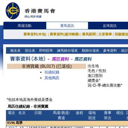
馬場活動
賽馬資訊
足球資訊
賽事資料(本地)
|
賽事資料(越洋轉播)
|
賽馬新聞
|
主要賽事
|
視聽播
報名表
排位表
即時賠率
練馬師分場表
騎師分場表
參考資料
統計
非洲寶藏 (BL017) (已退役)
出生地
毛色 / 性別
往績紀錄
進口類別
其他馬匹
總獎金*
冠-亞-季-總出賽次數*
*包括本地及海外賽績及獎金
馬匹往績紀錄 - 非洲寶藏
場次
名次
日期
馬場/跑道/
途程
場地
賽事
檔位
賽道
狀況
班次
95/96
馬季