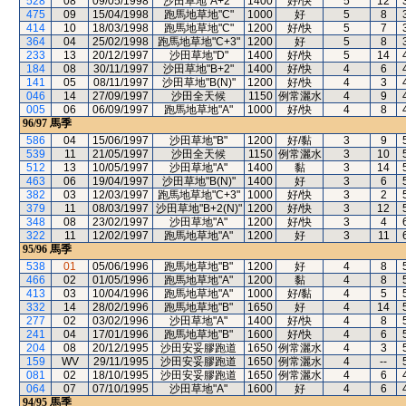
528
08
09/05/1998
沙田草地"A+2"
1400
好/快
5
12
475
09
15/04/1998
跑馬地草地"C"
1000
好
5
8
414
10
18/03/1998
跑馬地草地"C"
1200
好/快
5
7
364
04
25/02/1998
跑馬地草地"C+3"
1200
好
5
8
233
13
20/12/1997
沙田草地"D"
1400
好/快
5
14
184
08
30/11/1997
沙田草地"B+2"
1400
好/快
4
6
141
05
08/11/1997
沙田草地"B(N)"
1200
好/快
4
3
046
14
27/09/1997
沙田全天候
1150
例常灑水
4
9
005
06
06/09/1997
跑馬地草地"A"
1000
好/快
4
8
96/97
馬季
586
04
15/06/1997
沙田草地"B"
1200
好/黏
3
9
539
11
21/05/1997
沙田全天候
1150
例常灑水
3
10
512
13
10/05/1997
沙田草地"A"
1400
黏
3
14
463
06
19/04/1997
沙田草地"B(N)"
1400
好
3
6
382
03
12/03/1997
跑馬地草地"C+3"
1000
好/快
3
2
379
11
08/03/1997
沙田草地"B+2(N)"
1200
好/快
3
12
348
08
23/02/1997
沙田草地"A"
1200
好/快
3
4
322
11
12/02/1997
跑馬地草地"A"
1200
好
3
11
95/96
馬季
538
01
05/06/1996
跑馬地草地"B"
1200
好
4
8
466
02
01/05/1996
跑馬地草地"A"
1200
黏
4
8
413
03
10/04/1996
跑馬地草地"A"
1000
好/黏
4
5
332
14
28/02/1996
跑馬地草地"B"
1650
好
4
14
277
02
03/02/1996
沙田草地"A"
1400
好/快
4
8
241
04
17/01/1996
跑馬地草地"B"
1600
好/快
4
6
204
08
20/12/1995
沙田安妥膠跑道
1650
例常灑水
4
3
159
WV
29/11/1995
沙田安妥膠跑道
1650
例常灑水
4
--
081
02
18/10/1995
沙田安妥膠跑道
1650
例常灑水
4
6
064
07
07/10/1995
沙田草地"A"
1600
好
4
6
94/95
馬季