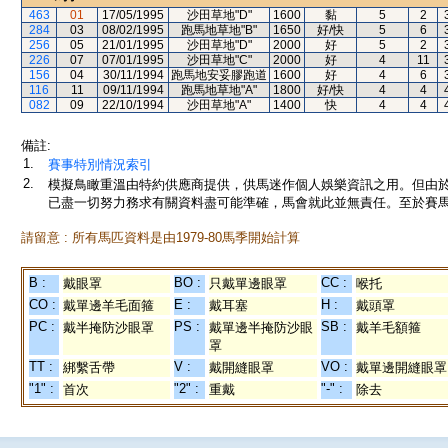
463
01
17/05/1995
沙田草地"D"
1600
黏
5
2
284
03
08/02/1995
跑馬地草地"B"
1650
好/快
5
6
256
05
21/01/1995
沙田草地"D"
2000
好
5
2
226
07
07/01/1995
沙田草地"C"
2000
好
4
11
156
04
30/11/1994
跑馬地安妥膠跑道
1600
好
4
6
116
11
09/11/1994
跑馬地草地"A"
1800
好/快
4
4
082
09
22/10/1994
沙田草地"A"
1400
快
4
4
備註:
1.
賽事特別情況索引
2.
模擬鳥瞰重溫由特約供應商提供，供馬迷作個人娛樂資訊之用。但由
已盡一切努力務求有關資料盡可能準確，馬會就此並無責任。至於賽馬
請留意 : 所有馬匹資料是由1979-80馬季開始計算
B :
BO :
CC :
戴眼罩
只戴單邊眼罩
喉托
CO :
E :
H :
戴單邊羊毛面箍
戴耳塞
戴頭罩
PC :
PS :
SB :
戴半掩防沙眼罩
戴單邊半掩防沙眼
戴羊毛額箍
罩
TT :
V :
VO :
綁繫舌帶
戴開縫眼罩
戴單邊開縫眼罩
"1" :
"2" :
"-" :
首次
重戴
除去