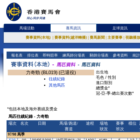
馬場活動
賽馬資訊
足球資訊
賽事資料(本地)
|
賽事資料(越洋轉播)
|
賽馬新聞
|
主要賽事
|
視聽播
報名表
排位表
即時賠率
練馬師分場表
騎師分場表
參考資料
統計
力奇勁 (BL019) (已退役)
出生地
毛色 / 性別
往績紀錄
進口類別
其他馬匹
總獎金*
冠-亞-季-總出賽次數*
*包括本地及海外賽績及獎金
馬匹往績紀錄 - 力奇勁
場次
名次
日期
馬場/跑道/
途程
場地
賽事
檔位
賽道
狀況
班次
97/98
馬季