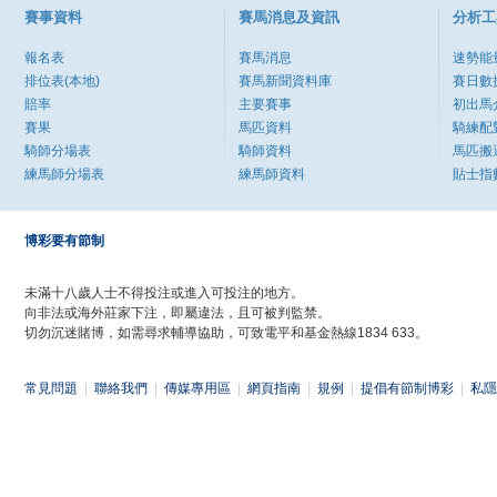
賽事資料
賽馬消息及資訊
分析工
報名表
賽馬消息
速勢能
排位表(本地)
賽馬新聞資料庫
賽日數
賠率
主要賽事
初出馬
賽果
馬匹資料
騎練配
騎師分場表
騎師資料
馬匹搬
練馬師分場表
練馬師資料
貼士指
博彩要有節制
未滿十八歲人士不得投注或進入可投注的地方。
向非法或海外莊家下注，即屬違法，且可被判監禁。
切勿沉迷賭博，如需尋求輔導協助，可致電平和基金熱線1834 633。
常見問題
|
聯絡我們
|
傳媒專用區
|
網頁指南
|
規例
|
提倡有節制博彩
|
私隱