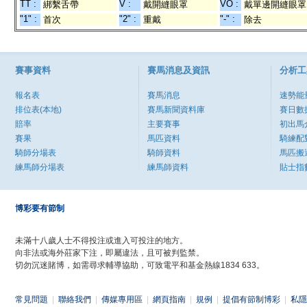
TT :
V :
VO :
綁繫舌帶
戴開縫眼罩
戴單邊開縫眼罩
"1" :
"2" :
"-" :
首次
重戴
除去
賽事資料
賽馬消息及資訊
分析工
報名表
賽馬消息
速勢能
排位表(本地)
賽馬新聞資料庫
賽日數
賠率
主要賽事
初出馬
賽果
馬匹資料
騎練配
騎師分場表
騎師資料
馬匹搬
練馬師分場表
練馬師資料
貼士指
博彩要有節制
未滿十八歲人士不得投注或進入可投注的地方。
向非法或海外莊家下注，即屬違法，且可被判監禁。
切勿沉迷賭博，如需尋求輔導協助，可致電平和基金熱線1834 633。
常見問題
|
聯絡我們
|
傳媒專用區
|
網頁指南
|
規例
|
提倡有節制博彩
|
私隱