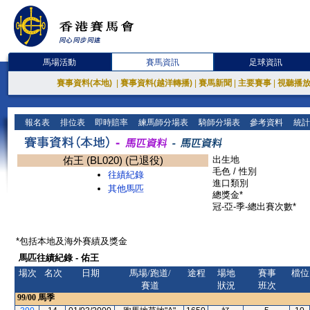
馬場活動
賽馬資訊
足球資訊
賽事資料(本地)
|
賽事資料(越洋轉播)
|
賽馬新聞
|
主要賽事
|
視聽播
報名表
排位表
即時賠率
練馬師分場表
騎師分場表
參考資料
統計
佑王 (BL020) (已退役)
出生地
毛色 / 性別
往績紀錄
進口類別
其他馬匹
總獎金*
冠-亞-季-總出賽次數*
*包括本地及海外賽績及獎金
馬匹往績紀錄 - 佑王
場次
名次
日期
馬場/跑道/
途程
場地
賽事
檔位
賽道
狀況
班次
99/00
馬季