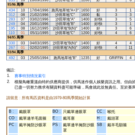
053
10
28/09/1996
沙田草地"D"
1200
好
3
6
95/96
馬季
434
10
17/04/1996
跑馬地草地"A+3"
1650
好
3
1
312
08
21/02/1996
沙田草地"C"
1600
黏
3
3
283
07
03/02/1996
沙田草地"A"
1400
好/快
3
5
249
04
20/01/1996
沙田草地"B"
1400
好/快
3
1
195
08
16/12/1995
沙田草地"B(N)"
1400
好
3
6
110
01
05/11/1995
沙田草地"C"
1200
好/快
4
6
94/95
馬季
330
03
04/03/1995
沙田草地"B(N)"
1400
好
4
4
267
01
02/02/1995
沙田草地"A(N)"
1600
好/快
4
11
93/94
馬季
492
03
25/05/1994
跑馬地草地"B"
1235
好
GRIFFIN
4
備註:
1.
賽事特別情況索引
2.
模擬鳥瞰重溫由特約供應商提供，供馬迷作個人娛樂資訊之用。但由
已盡一切努力務求有關資料盡可能準確，馬會就此並無責任。至於賽馬
請留意 : 所有馬匹資料是由1979-80馬季開始計算
B :
BO :
CC :
戴眼罩
只戴單邊眼罩
喉托
CO :
E :
H :
戴單邊羊毛面箍
戴耳塞
戴頭罩
PC :
PS :
SB :
戴半掩防沙眼罩
戴單邊半掩防沙眼
戴羊毛額箍
罩