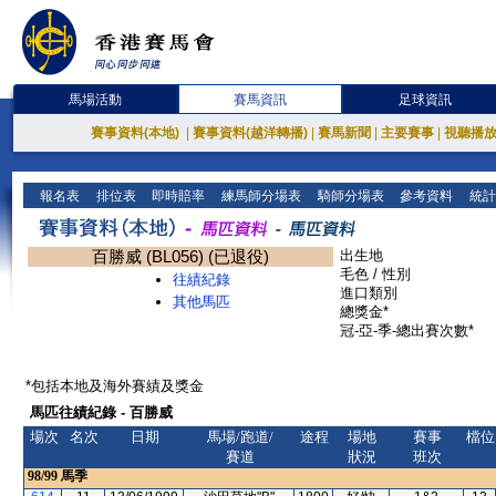
馬場活動
賽馬資訊
足球資訊
賽事資料(本地)
|
賽事資料(越洋轉播)
|
賽馬新聞
|
主要賽事
|
視聽播
報名表
排位表
即時賠率
練馬師分場表
騎師分場表
參考資料
統計
百勝威 (BL056) (已退役)
出生地
毛色 / 性別
往績紀錄
進口類別
其他馬匹
總獎金*
冠-亞-季-總出賽次數*
*包括本地及海外賽績及獎金
馬匹往績紀錄 - 百勝威
場次
名次
日期
馬場/跑道/
途程
場地
賽事
檔位
賽道
狀況
班次
98/99
馬季