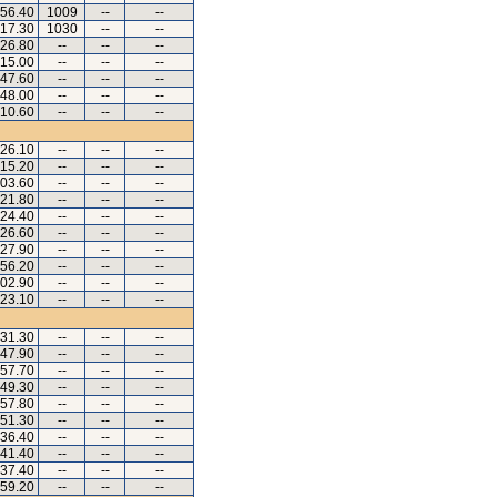
.56.40
1009
--
--
.17.30
1030
--
--
.26.80
--
--
--
.15.00
--
--
--
.47.60
--
--
--
.48.00
--
--
--
.10.60
--
--
--
.26.10
--
--
--
.15.20
--
--
--
.03.60
--
--
--
.21.80
--
--
--
.24.40
--
--
--
.26.60
--
--
--
.27.90
--
--
--
.56.20
--
--
--
.02.90
--
--
--
.23.10
--
--
--
.31.30
--
--
--
.47.90
--
--
--
.57.70
--
--
--
.49.30
--
--
--
.57.80
--
--
--
.51.30
--
--
--
.36.40
--
--
--
.41.40
--
--
--
.37.40
--
--
--
.59.20
--
--
--