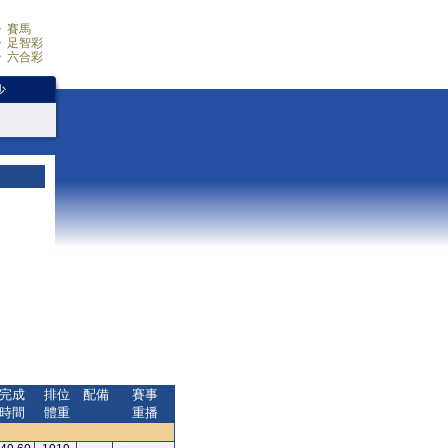
賽馬
足智彩
六合彩
少
完成
排位
配備
賽事
時間
體重
重播