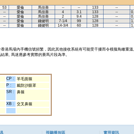
53
愛倫
馬佳善
--
--
133
--
--
愛倫
馬佳善
4
3.1
133
--
0
--
愛倫
馬佳善
2
9.4
128
--
0
--
愛倫
錢健明
7-1/4
99
128
--
1
--
愛倫
錢健明
14-3/4
60
128
--
1
於香港馬場內手機信號頻繁，因此其他接收系統有可能受干擾而令模擬鳥瞰重溫
結果, 馬迷應參考實際的賽馬片段為準。
CP :
羊毛面箍
P :
戴防沙眼罩
SR :
鼻箍
XB :
交叉鼻箍
具
視聽播放區
實用資訊