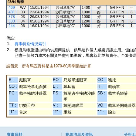
93/94
馬季
469
WV
15/05/1994
沙田草地"A"
1400
好
GRIFFIN
--
431
03
23/04/1994
沙田草地"C"
1000
好
GRIFFIN
8
378
03
26/03/1994
沙田草地"A"
1000
好
GRIFFIN
1
333
04
05/03/1994
沙田草地"B"
1200
好
GRIFFIN
6
244
06
16/01/1994
沙田草地"C"
1000
好
GRIFFIN
1
備註:
1.
賽事特別情況索引
2.
模擬鳥瞰重溫由特約供應商提供，供馬迷作個人娛樂資訊之用。但由
已盡一切努力務求有關資料盡可能準確，馬會就此並無責任。至於賽馬
請留意 : 所有馬匹資料是由1979-80馬季開始計算
B :
BO :
CC :
戴眼罩
只戴單邊眼罩
喉托
CO :
E :
H :
戴單邊羊毛面箍
戴耳塞
戴頭罩
PC :
PS :
SB :
戴半掩防沙眼罩
戴單邊半掩防沙眼
戴羊毛額箍
罩
TT :
V :
VO :
綁繫舌帶
戴開縫眼罩
戴單邊開縫眼罩
"1" :
"2" :
"-" :
首次
重戴
除去
賽事資料
賽馬消息及資訊
分析工