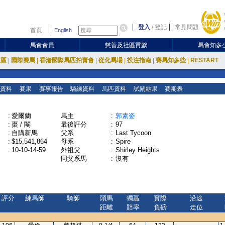
登入
/
登記
常見問題
首頁
English
馬會會員
慈善及社區貢獻
馬會知多
放區
|
國際賽馬
|
香港國際馬匹拍賣會
|
從化馬場
|
投注指南
|
賽馬知多些
|
RESTART
資料
賽果
賽事報告
騎練資料
馬匹資料
試閘結果
賽期表
:
愛爾蘭
馬主
:
郭素姿
:
棗 / 閹
最後評分
:
97
:
自購新馬
父系
:
Last Tycoon
:
$15,541,864
母系
:
Spire
:
10-10-14-59
外祖父
:
Shirley Heights
同父系馬
:
沒有
評分
練馬師
騎師
頭馬
獨贏
實際
沿途
距離
賠率
負磅
走位