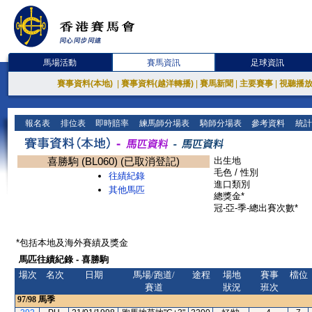
馬場活動
賽馬資訊
足球資訊
賽事資料(本地)
|
賽事資料(越洋轉播)
|
賽馬新聞
|
主要賽事
|
視聽播
報名表
排位表
即時賠率
練馬師分場表
騎師分場表
參考資料
統計
喜勝駒 (BL060) (已取消登記)
出生地
毛色 / 性別
往績紀錄
進口類別
其他馬匹
總獎金*
冠-亞-季-總出賽次數*
*包括本地及海外賽績及獎金
馬匹往績紀錄 - 喜勝駒
場次
名次
日期
馬場/跑道/
途程
場地
賽事
檔位
賽道
狀況
班次
97/98
馬季