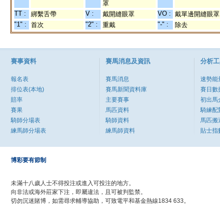
罩
TT :
V :
VO :
綁繫舌帶
戴開縫眼罩
戴單邊開縫眼罩
"1" :
"2" :
"-" :
首次
重戴
除去
賽事資料
賽馬消息及資訊
分析工
報名表
賽馬消息
速勢能
排位表(本地)
賽馬新聞資料庫
賽日數
賠率
主要賽事
初出馬
賽果
馬匹資料
騎練配
騎師分場表
騎師資料
馬匹搬
練馬師分場表
練馬師資料
貼士指
博彩要有節制
未滿十八歲人士不得投注或進入可投注的地方。
向非法或海外莊家下注，即屬違法，且可被判監禁。
切勿沉迷賭博，如需尋求輔導協助，可致電平和基金熱線1834 633。