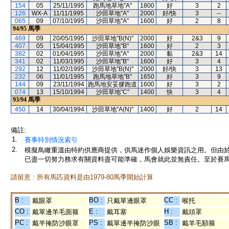
154
05
25/11/1995
跑馬地草地"A"
1800
好
3
2
126
WX-A
11/11/1995
沙田草地"A"
2000
好/快
3
--
065
09
07/10/1995
沙田草地"A"
1600
好
2
8
94/95
馬季
469
09
20/05/1995
沙田草地"B(N)"
2000
好
2&3
9
407
05
15/04/1995
沙田草地"B"
1600
好
2
3
382
02
01/04/1995
沙田草地"A"
2000
黏
2&3
14
341
02
11/03/1995
沙田草地"B"
1600
好
3
4
292
12
11/02/1995
沙田草地"B(N)"
2000
好/快
3
13
232
06
11/01/1995
跑馬地草地"B"
1650
好
3
9
144
09
23/11/1994
跑馬地安妥膠跑道
1600
好
3
2
074
13
15/10/1994
沙田草地"C"
1400
快
3
4
93/94
馬季
450
14
30/04/1994
沙田草地"A(N)"
1400
好
2
14
備註:
1.
賽事特別情況索引
2.
模擬鳥瞰重溫由特約供應商提供，供馬迷作個人娛樂資訊之用。但由
已盡一切努力務求有關資料盡可能準確，馬會就此並無責任。至於賽馬
請留意 : 所有馬匹資料是由1979-80馬季開始計算
B :
BO :
CC :
戴眼罩
只戴單邊眼罩
喉托
CO :
E :
H :
戴單邊羊毛面箍
戴耳塞
戴頭罩
PC :
PS :
SB :
戴半掩防沙眼罩
戴單邊半掩防沙眼
戴羊毛額箍