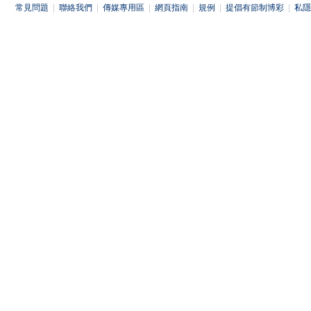
常見問題
|
聯絡我們
|
傳媒專用區
|
網頁指南
|
規例
|
提倡有節制博彩
|
私隱