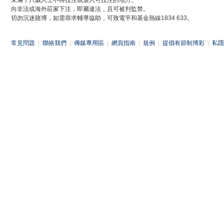
未滿十八歲人士不得投注或進入可投注的地方。
向非法或海外莊家下注，即屬違法，且可被判監禁。
切勿沉迷賭博，如需尋求輔導協助，可致電平和基金熱線1834 633。
常見問題
|
聯絡我們
|
傳媒專用區
|
網頁指南
|
規例
|
提倡有節制博彩
|
私隱