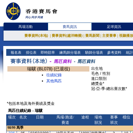
馬場活動
賽馬資訊
足球資訊
賽事資料(本地)
|
賽事資料(越洋轉播)
|
賽馬新聞
|
主要賽事
|
視聽播
報名表
排位表
即時賠率
練馬師分場表
騎師分場表
參考資料
統計
瑞驥 (BL078) (已退役)
出生地
毛色 / 性別
往績紀錄
進口類別
其他馬匹
總獎金*
冠-亞-季-總出賽次數*
*包括本地及海外賽績及獎金
馬匹往績紀錄 - 瑞驥
場次
名次
日期
馬場/跑道/
途程
場地
賽事
檔位
賽道
狀況
班次
98/99
馬季