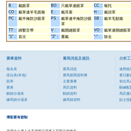
B :
BO :
CC :
戴眼罩
只戴單邊眼罩
喉托
CO :
E :
H :
戴單邊羊毛面箍
戴耳塞
戴頭罩
PC :
PS :
SB :
戴半掩防沙眼罩
戴單邊半掩防沙眼
戴羊毛額箍
罩
TT :
V :
VO :
綁繫舌帶
戴開縫眼罩
戴單邊開縫眼罩
"1" :
"2" :
"-" :
首次
重戴
除去
賽事資料
賽馬消息及資訊
分析工
報名表
賽馬消息
速勢能
排位表(本地)
賽馬新聞資料庫
賽日數
賠率
主要賽事
初出馬
賽果
馬匹資料
騎練配
騎師分場表
騎師資料
馬匹搬
練馬師分場表
練馬師資料
貼士指
博彩要有節制