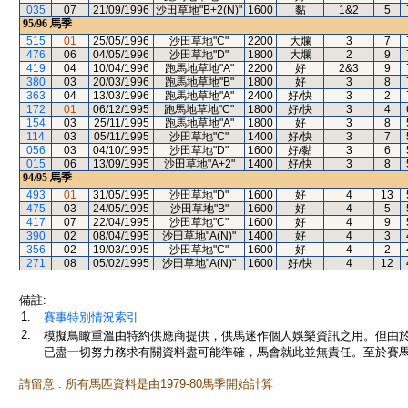
035
07
21/09/1996
沙田草地"B+2(N)"
1600
黏
1&2
5
95/96
馬季
515
01
25/05/1996
沙田草地"C"
2200
大爛
3
7
476
06
04/05/1996
沙田草地"D"
1800
大爛
2
9
419
04
10/04/1996
跑馬地草地"A"
2200
好
2&3
9
380
03
20/03/1996
跑馬地草地"B"
1800
好
3
8
363
04
13/03/1996
跑馬地草地"A"
2400
好/快
3
2
172
01
06/12/1995
跑馬地草地"C"
1800
好/快
3
4
154
03
25/11/1995
跑馬地草地"A"
1800
好
3
8
114
03
05/11/1995
沙田草地"C"
1400
好/快
3
7
056
03
04/10/1995
沙田草地"D"
1600
好/黏
3
6
015
06
13/09/1995
沙田草地"A+2"
1400
好/快
3
8
94/95
馬季
493
01
31/05/1995
沙田草地"D"
1600
好
4
13
475
03
24/05/1995
沙田草地"B"
1600
好
4
5
417
07
22/04/1995
沙田草地"C"
1600
好
4
9
390
02
08/04/1995
沙田草地"A(N)"
1400
好
4
3
356
02
19/03/1995
沙田草地"C"
1600
好
4
2
271
08
05/02/1995
沙田草地"A(N)"
1600
好/快
4
12
備註:
1.
賽事特別情況索引
2.
模擬鳥瞰重溫由特約供應商提供，供馬迷作個人娛樂資訊之用。但由
已盡一切努力務求有關資料盡可能準確，馬會就此並無責任。至於賽馬
請留意 : 所有馬匹資料是由1979-80馬季開始計算