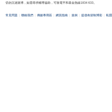
切勿沉迷賭博，如需尋求輔導協助，可致電平和基金熱線1834 633。
常見問題
|
聯絡我們
|
傳媒專用區
|
網頁指南
|
規例
|
提倡有節制博彩
|
私隱