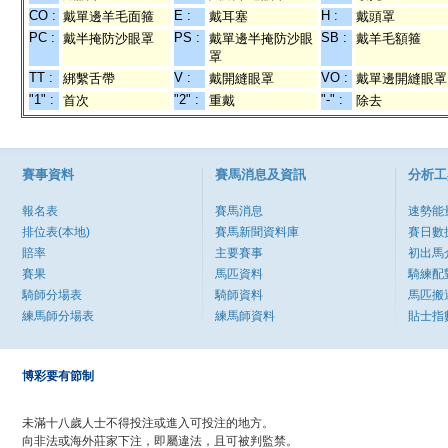
CO :
E :
H :
戴單邊羊毛面箍
戴耳塞
戴頭罩
PC :
PS :
SB :
戴半掩防沙眼罩
戴單邊半掩防沙眼
戴羊毛額箍
罩
TT :
V :
VO :
綁繫舌帶
戴開縫眼罩
戴單邊開縫眼罩
"1" :
"2" :
"-" :
首次
重戴
除去
賽事資料
賽馬消息及資訊
分析工
報名表
賽馬消息
速勢能
排位表(本地)
賽馬新聞資料庫
賽日數
賠率
主要賽事
初出馬
賽果
馬匹資料
騎練配
騎師分場表
騎師資料
馬匹搬
練馬師分場表
練馬師資料
貼士指
博彩要有節制
未滿十八歲人士不得投注或進入可投注的地方。
向非法或海外莊家下注，即屬違法，且可被判監禁。