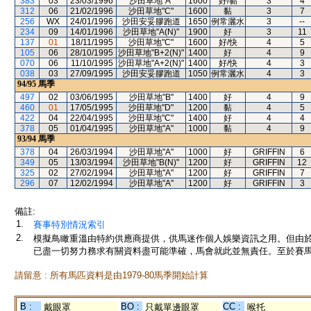
383
03
23/03/1996
沙田草地"A"
1600
好/黏
3
4
312
06
21/02/1996
沙田草地"C"
1600
黏
3
7
256
WX
24/01/1996
沙田安妥膠跑道
1650
例常灑水
3
--
234
09
14/01/1996
沙田草地"A(N)"
1900
好
3
11
137
01
18/11/1995
沙田草地"C"
1600
好/快
4
5
105
06
28/10/1995
沙田草地"B+2(N)"
1400
好
4
9
070
06
11/10/1995
沙田草地"A+2(N)"
1400
好/快
4
3
038
03
27/09/1995
沙田安妥膠跑道
1050
例常灑水
4
3
94/95
馬季
497
02
03/06/1995
沙田草地"B"
1400
好
4
9
460
01
17/05/1995
沙田草地"D"
1200
黏
4
5
422
04
22/04/1995
沙田草地"C"
1400
好
4
4
378
05
01/04/1995
沙田草地"A"
1000
黏
4
9
93/94
馬季
378
04
26/03/1994
沙田草地"A"
1000
好
GRIFFIN
6
349
05
13/03/1994
沙田草地"B(N)"
1200
好
GRIFFIN
12
325
02
27/02/1994
沙田草地"A"
1200
好
GRIFFIN
7
296
07
12/02/1994
沙田草地"A"
1200
好
GRIFFIN
3
備註:
1.
賽事特別情況索引
2.
模擬鳥瞰重溫由特約供應商提供，供馬迷作個人娛樂資訊之用。但由
已盡一切努力務求有關資料盡可能準確，馬會就此並無責任。至於賽馬
請留意 : 所有馬匹資料是由1979-80馬季開始計算
B :
BO :
CC :
戴眼罩
只戴單邊眼罩
喉托