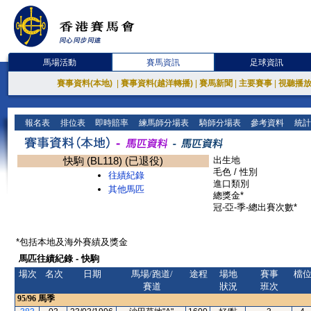
馬場活動
賽馬資訊
足球資訊
賽事資料(本地)
|
賽事資料(越洋轉播)
|
賽馬新聞
|
主要賽事
|
視聽播
報名表
排位表
即時賠率
練馬師分場表
騎師分場表
參考資料
統計
快駒 (BL118) (已退役)
出生地
毛色 / 性別
往績紀錄
進口類別
其他馬匹
總獎金*
冠-亞-季-總出賽次數*
*包括本地及海外賽績及獎金
馬匹往績紀錄 - 快駒
場次
名次
日期
馬場/跑道/
途程
場地
賽事
檔
賽道
狀況
班次
95/96
馬季