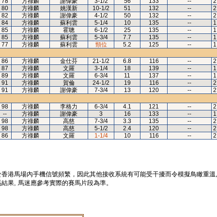
78
方祿麟
謝偉豪
3-1/2
56
133
--
2
80
方祿麟
姚漢新
10-1/2
51
132
--
2
82
方祿麟
謝偉豪
4-1/2
50
132
--
2
84
方祿麟
蘇利雲
5-1/4
10
135
--
1
85
方祿麟
霍聰
6-1/2
25
135
--
1
85
方祿麟
蘇利雲
5-3/4
7.7
135
--
1
77
方祿麟
蘇利雲
頸位
5.2
125
--
1
86
方祿麟
金仕芬
21-1/2
6.8
116
--
2
87
方祿麟
文羅
3-1/4
18
139
--
1
89
方祿麟
文羅
6-3/4
11
137
--
1
91
方祿麟
賀倫
24-1/2
19
116
--
2
91
方祿麟
謝偉豪
7-3/4
13
120
--
2
98
方祿麟
李格力
6-3/4
4.1
121
--
2
--
方祿麟
謝偉豪
3
16
133
--
1
98
方祿麟
高慈
7-3/4
3.3
135
--
2
98
方祿麟
高慈
5-1/2
2.4
120
--
2
86
方祿麟
文羅
1-1/4
10
116
--
2
於香港馬場內手機信號頻繁，因此其他接收系統有可能受干擾而令模擬鳥瞰重溫
結果, 馬迷應參考實際的賽馬片段為準。