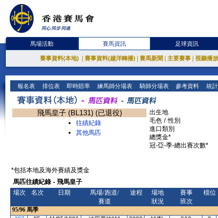
馬場活動
賽馬資訊
足球資訊
賽事資料(本地)
|
賽事資料(越洋轉播)
|
賽馬新聞
|
主要賽事
|
視聽播
報名表
排位表
即時賠率
練馬師分場表
騎師分場表
參考資料
統計
飛馬皇子 (BL131) (已退役)
出生地
毛色 / 性別
往績紀錄
進口類別
其他馬匹
總獎金*
冠-亞-季-總出賽次數*
*包括本地及海外賽績及獎金
馬匹往績紀錄 - 飛馬皇子
場次
名次
日期
馬場/跑道/
途程
場地
賽事
檔位
賽道
狀況
班次
95/96
馬季