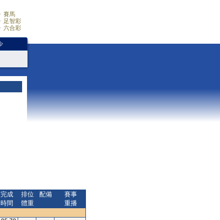
賽馬
足智彩
六合彩
少
完成
排位
配備
賽事
時間
體重
重播