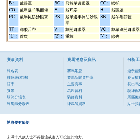
B :
BO :
CC :
戴眼罩
只戴單邊眼罩
喉托
CO :
E :
H :
戴單邊羊毛面箍
戴耳塞
戴頭罩
PC :
PS :
SB :
戴半掩防沙眼罩
戴單邊半掩防沙眼
戴羊毛額箍
罩
TT :
V :
VO :
綁繫舌帶
戴開縫眼罩
戴單邊開縫眼罩
"1" :
"2" :
"-" :
首次
重戴
除去
賽事資料
賽馬消息及資訊
分析工
報名表
賽馬消息
速勢能
排位表(本地)
賽馬新聞資料庫
賽日數
賠率
主要賽事
初出馬
賽果
馬匹資料
騎練配
騎師分場表
騎師資料
馬匹搬
練馬師分場表
練馬師資料
貼士指
博彩要有節制
未滿十八歲人士不得投注或進入可投注的地方。