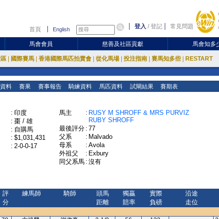
登入
/
登記
常見問題
首頁
English
馬會會員
慈善及社區貢獻
馬會知多
放區
|
國際賽馬
|
香港國際馬匹拍賣會
|
從化馬場
|
投注指南
|
賽馬知多些
|
RESTART
資料
賽果
賽事報告
騎練資料
馬匹資料
試閘結果
賽期表
:
印度
馬主
:
RUSY M SHROFF & MRS PURVIZ
RUBY SHROFF
:
棗 / 雄
最後評分
:
77
:
自購馬
父系
:
Malvado
:
$1,031,431
母系
:
Avola
:
2-0-0-17
外祖父
:
Exbury
同父系馬
:
沒有
評
練馬師
騎師
頭馬
獨贏
實際
沿途
分
距離
賠率
負磅
走位