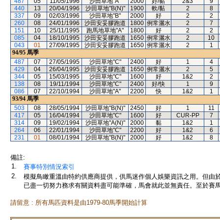
487
05
11/05/1996
沙田草地"A"
2000
好/黏
2&3
9
440
13
20/04/1996
沙田草地"B(N)"
1900
軟/黏
2
8
337
09
02/03/1996
沙田草地"B"
2000
好
2
2
260
08
24/01/1996
沙田安妥膠跑道
1800
例常灑水
2
7
151
10
25/11/1995
跑馬地草地"A"
1800
好
2
2
085
04
18/10/1995
沙田安妥膠跑道
1650
例常灑水
2
10
043
01
27/09/1995
沙田安妥膠跑道
1650
例常灑水
2
1
94/95
馬季
487
07
27/05/1995
沙田草地"C"
2400
好
1
4
429
04
26/04/1995
沙田安妥膠跑道
1650
例常灑水
2
5
344
05
15/03/1995
沙田草地"C"
1600
好
1&2
2
138
08
19/11/1994
沙田草地"C"
2400
好/快
1
9
086
07
22/10/1994
沙田草地"A"
2200
快
1&2
1
93/94
馬季
503
08
28/05/1994
沙田草地"B(N)"
2450
好
1
11
417
05
16/04/1994
沙田草地"C"
1600
好
CUR-PP
7
314
09
19/02/1994
沙田草地"A(N)"
2000
黏
1&2
1
264
06
22/01/1994
沙田草地"C"
2200
好
1&2
6
231
01
08/01/1994
沙田草地"B(N)"
2000
好
1&2
8
備註:
1.
賽事特別情況索引
2.
模擬鳥瞰重溫由特約供應商提供，供馬迷作個人娛樂資訊之用。但由
已盡一切努力務求有關資料盡可能準確，馬會就此並無責任。至於賽馬
請留意 : 所有馬匹資料是由1979-80馬季開始計算