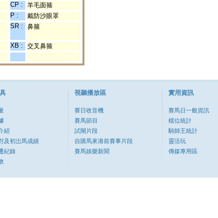
CP :
羊毛面箍
P :
戴防沙眼罩
SR :
鼻箍
XB :
交叉鼻箍
具
視聽播放區
實用資訊
量
賽日收音機
賽馬日一般資訊
據
賽馬節目
檔位統計
介紹
試閘片段
騎師王統計
對及初岀馬成績
自購馬來港前賽事片段
靈活玩
遷紀錄
賽馬娛樂新聞
傳媒專用區
數