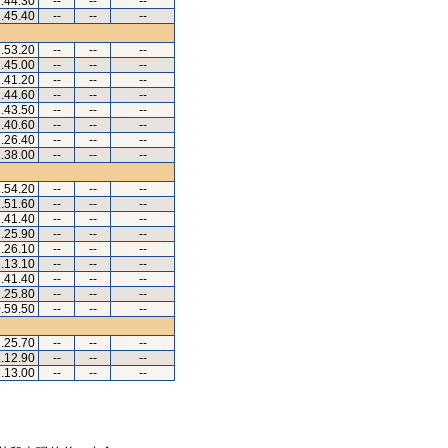
.44.30
--
--
--
.45.40
--
--
--
.53.20
--
--
--
.45.00
--
--
--
.41.20
--
--
--
.44.60
--
--
--
.43.50
--
--
--
.40.60
--
--
--
.26.40
--
--
--
.38.00
--
--
--
.54.20
--
--
--
.51.60
--
--
--
.41.40
--
--
--
.25.90
--
--
--
.26.10
--
--
--
.13.10
--
--
--
.41.40
--
--
--
.25.80
--
--
--
.59.50
--
--
--
.25.70
--
--
--
.12.90
--
--
--
.13.00
--
--
--