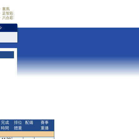
賽馬
足智彩
六合彩
少
完成
排位
配備
賽事
時間
體重
重播