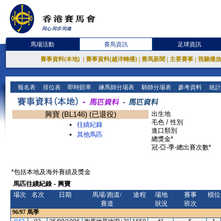
馬場活動
賽馬資訊
足球資訊
賽事資料(本地)
|
賽事資料(越洋轉播)
|
賽馬新聞
|
主要賽事
|
視聽播
報名表
排位表
即時賠率
練馬師分場表
騎師分場表
參考資料
統計
興寶 (BL146) (已退役)
出生地
毛色 / 性別
往績紀錄
進口類別
其他馬匹
總獎金*
冠-亞-季-總出賽次數*
*包括本地及海外賽績及獎金
馬匹往績紀錄 - 興寶
場次
名次
日期
馬場/跑道/
途程
場地
賽事
檔位
賽道
狀況
班次
96/97
馬季