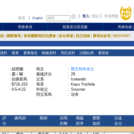
登入
/
登記
常見問題
首頁
English
馬會會員
慈善及社區貢獻
馬會知多
放區
|
國際賽馬
|
香港國際馬匹拍賣會
|
從化馬場
|
投注指南
|
賽馬知多些
|
RESTART
資料
賽果
賽事報告
騎練資料
馬匹資料
試閘結果
賽期表
:
紐西蘭
馬主
:
郭王玲玲女士
:
棗 / 閹
最後評分
:
29
:
自購新馬
父系
:
Icelandic
:
$716,153
母系
:
Kayu Yoshida
:
0-5-4-22
外祖父
:
Souvran
同父系馬
:
沒有
評
練馬師
騎師
頭馬
獨贏
實際
沿途
分
距離
賠率
負磅
走位