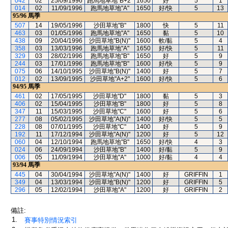
042
02
25/09/1996
跑馬地草地"B+2"
1650
好
5
1
014
02
11/09/1996
跑馬地草地"A"
1650
好/快
5
13
95/96
馬季
507
14
19/05/1996
沙田草地"B"
1800
快
5
11
463
03
01/05/1996
跑馬地草地"A"
1650
黏
5
10
438
09
20/04/1996
沙田草地"B(N)"
1600
軟/黏
5
4
358
03
13/03/1996
跑馬地草地"A"
1650
好/快
5
11
329
03
28/02/1996
跑馬地草地"B"
1650
好
5
9
244
03
17/01/1996
跑馬地草地"B"
1600
好/快
5
9
075
06
14/10/1995
沙田草地"B(N)"
1400
好
5
7
012
02
13/09/1995
沙田草地"A+2"
1600
好/快
5
6
94/95
馬季
461
02
17/05/1995
沙田草地"D"
1800
黏
5
3
406
02
15/04/1995
沙田草地"B"
1800
好
5
8
347
11
15/03/1995
沙田草地"C"
1600
好
5
6
277
08
05/02/1995
沙田草地"A(N)"
1400
好/快
5
5
228
08
07/01/1995
沙田草地"C"
1400
好
5
9
192
11
17/12/1994
沙田草地"A(N)"
1200
好
5
12
060
04
12/10/1994
跑馬地草地"B"
1650
好/快
4
3
024
06
24/09/1994
沙田草地"B"
1400
好/黏
5
9
006
05
11/09/1994
沙田草地"A"
1000
好/黏
4
4
93/94
馬季
445
04
30/04/1994
沙田草地"A(N)"
1400
好
GRIFFIN
1
349
04
13/03/1994
沙田草地"B(N)"
1200
好
GRIFFIN
5
296
05
12/02/1994
沙田草地"A"
1200
好
GRIFFIN
2
備註:
1.
賽事特別情況索引