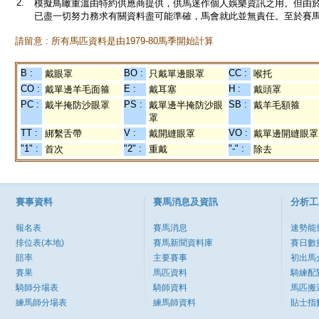
2.
模擬鳥瞰重溫由特約供應商提供，供馬迷作個人娛樂資訊之用。但由
已盡一切努力務求有關資料盡可能準確，馬會就此並無責任。至於賽馬
請留意 : 所有馬匹資料是由1979-80馬季開始計算
B :
BO :
CC :
戴眼罩
只戴單邊眼罩
喉托
CO :
E :
H :
戴單邊羊毛面箍
戴耳塞
戴頭罩
PC :
PS :
SB :
戴半掩防沙眼罩
戴單邊半掩防沙眼
戴羊毛額箍
罩
TT :
V :
VO :
綁繫舌帶
戴開縫眼罩
戴單邊開縫眼罩
"1" :
"2" :
"-" :
首次
重戴
除去
賽事資料
賽馬消息及資訊
分析工
報名表
賽馬消息
速勢能
排位表(本地)
賽馬新聞資料庫
賽日數
賠率
主要賽事
初出馬
賽果
馬匹資料
騎練配
騎師分場表
騎師資料
馬匹搬
練馬師分場表
練馬師資料
貼士指