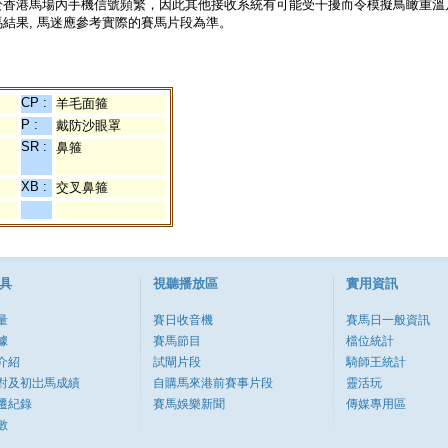
於香港馬場內手機信號頻繁，因此其他接收系統有可能受干擾而令模擬鳥瞰重溫
結果, 馬迷應參考實際的賽馬片段為準。
CP :
羊毛面箍
P :
戴防沙眼罩
SR :
鼻箍
XB :
交叉鼻箍
具
視聽播放區
實用資訊
量
賽日收音機
賽馬日一般資訊
據
賽馬節目
檔位統計
介紹
試閘片段
騎師王統計
對及初岀馬成績
自購馬來港前賽事片段
靈活玩
遷紀錄
賽馬娛樂新聞
傳媒專用區
數