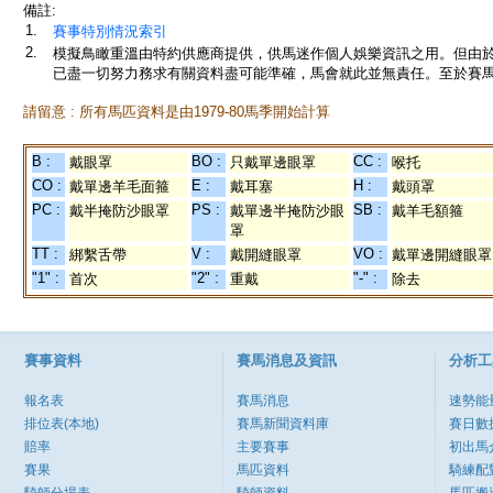
備註:
1.
賽事特別情況索引
2.
模擬鳥瞰重溫由特約供應商提供，供馬迷作個人娛樂資訊之用。但由
已盡一切努力務求有關資料盡可能準確，馬會就此並無責任。至於賽馬
請留意 : 所有馬匹資料是由1979-80馬季開始計算
B :
BO :
CC :
戴眼罩
只戴單邊眼罩
喉托
CO :
E :
H :
戴單邊羊毛面箍
戴耳塞
戴頭罩
PC :
PS :
SB :
戴半掩防沙眼罩
戴單邊半掩防沙眼
戴羊毛額箍
罩
TT :
V :
VO :
綁繫舌帶
戴開縫眼罩
戴單邊開縫眼罩
"1" :
"2" :
"-" :
首次
重戴
除去
賽事資料
賽馬消息及資訊
分析工
報名表
賽馬消息
速勢能
排位表(本地)
賽馬新聞資料庫
賽日數
賠率
主要賽事
初出馬
賽果
馬匹資料
騎練配