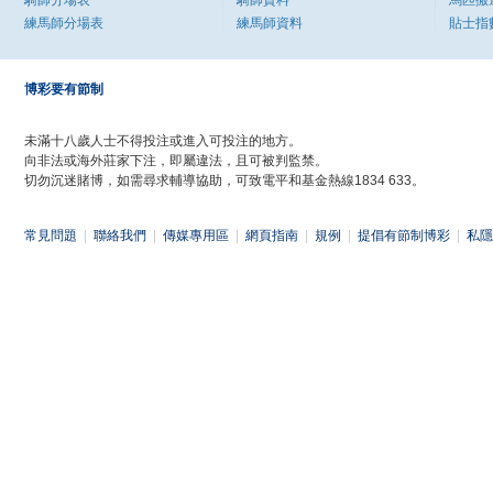
騎師分場表
騎師資料
馬匹搬
練馬師分場表
練馬師資料
貼士指
博彩要有節制
未滿十八歲人士不得投注或進入可投注的地方。
向非法或海外莊家下注，即屬違法，且可被判監禁。
切勿沉迷賭博，如需尋求輔導協助，可致電平和基金熱線1834 633。
常見問題
|
聯絡我們
|
傳媒專用區
|
網頁指南
|
規例
|
提倡有節制博彩
|
私隱