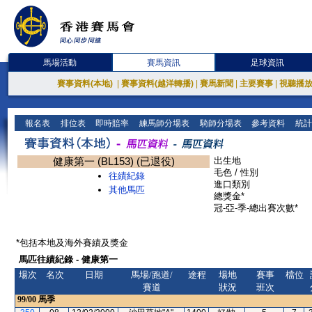
馬場活動
賽馬資訊
足球資訊
賽事資料(本地)
|
賽事資料(越洋轉播)
|
賽馬新聞
|
主要賽事
|
視聽播
報名表
排位表
即時賠率
練馬師分場表
騎師分場表
參考資料
統計
健康第一 (BL153) (已退役)
出生地
毛色 / 性別
往績紀錄
進口類別
其他馬匹
總獎金*
冠-亞-季-總出賽次數*
*包括本地及海外賽績及獎金
馬匹往績紀錄 - 健康第一
場次
名次
日期
馬場/跑道/
途程
場地
賽事
檔位
賽道
狀況
班次
99/00
馬季