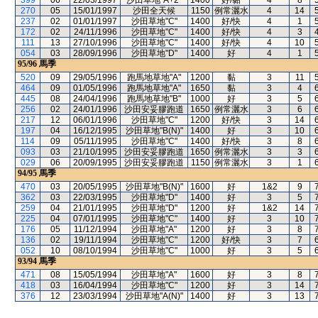
399
06
22/03/1997
沙田草地"A+2"
1400
好/黏
4
8
270
05
15/01/1997
沙田全天候
1150
例常灑水
4
14
237
02
01/01/1997
沙田草地"C"
1400
好/快
4
1
172
02
24/11/1996
沙田草地"C"
1400
好/快
4
3
111
13
27/10/1996
沙田草地"C"
1400
好/快
4
10
054
03
28/09/1996
沙田草地"D"
1400
好
4
1
95/96
馬季
520
09
29/05/1996
跑馬地草地"A"
1200
黏
3
11
464
09
01/05/1996
跑馬地草地"A"
1650
黏
3
4
445
08
24/04/1996
跑馬地草地"B"
1000
好
3
5
256
02
24/01/1996
沙田安妥膠跑道
1650
例常灑水
3
6
217
12
06/01/1996
沙田草地"C"
1200
好/快
3
14
197
04
16/12/1995
沙田草地"B(N)"
1400
好
3
10
114
09
05/11/1995
沙田草地"C"
1400
好/快
3
8
093
03
21/10/1995
沙田安妥膠跑道
1650
例常灑水
3
3
029
06
20/09/1995
沙田安妥膠跑道
1150
例常灑水
3
1
94/95
馬季
470
03
20/05/1995
沙田草地"B(N)"
1600
好
1&2
9
362
03
22/03/1995
沙田草地"D"
1400
好
3
5
259
04
21/01/1995
沙田草地"D"
1200
好
1&2
14
225
04
07/01/1995
沙田草地"C"
1400
好
3
10
176
05
11/12/1994
沙田草地"A"
1200
好
3
8
136
02
19/11/1994
沙田草地"C"
1200
好/快
3
7
052
10
08/10/1994
沙田草地"C"
1000
好
3
5
93/94
馬季
471
08
15/05/1994
沙田草地"A"
1600
好
3
8
418
03
16/04/1994
沙田草地"C"
1200
好
3
14
376
12
23/03/1994
沙田草地"A(N)"
1400
好
3
13