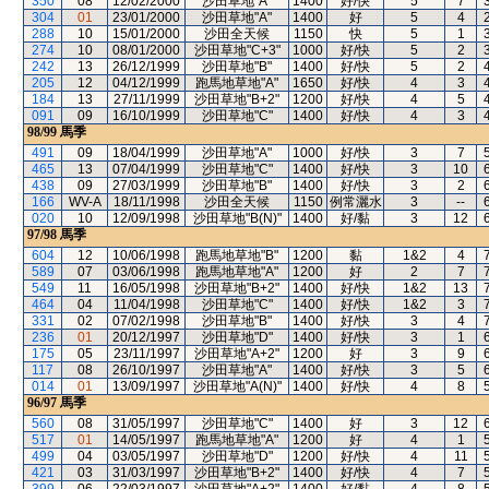
350
08
12/02/2000
沙田草地"A"
1400
好/快
5
7
304
01
23/01/2000
沙田草地"A"
1400
好
5
4
288
10
15/01/2000
沙田全天候
1150
快
5
1
274
10
08/01/2000
沙田草地"C+3"
1000
好/快
5
2
242
13
26/12/1999
沙田草地"B"
1400
好/快
5
2
205
12
04/12/1999
跑馬地草地"A"
1650
好/快
4
3
184
13
27/11/1999
沙田草地"B+2"
1200
好/快
4
5
091
09
16/10/1999
沙田草地"C"
1400
好/快
4
3
98/99
馬季
491
09
18/04/1999
沙田草地"A"
1000
好/快
3
7
465
13
07/04/1999
沙田草地"C"
1400
好/快
3
10
438
09
27/03/1999
沙田草地"B"
1400
好/快
3
2
166
WV-A
18/11/1998
沙田全天候
1150
例常灑水
3
--
020
10
12/09/1998
沙田草地"B(N)"
1400
好/黏
3
12
97/98
馬季
604
12
10/06/1998
跑馬地草地"B"
1200
黏
1&2
4
589
07
03/06/1998
跑馬地草地"A"
1200
好
2
7
549
11
16/05/1998
沙田草地"B+2"
1400
好/快
1&2
13
464
04
11/04/1998
沙田草地"C"
1400
好/快
1&2
3
331
02
07/02/1998
沙田草地"B"
1400
好/快
3
4
236
01
20/12/1997
沙田草地"D"
1400
好/快
3
1
175
05
23/11/1997
沙田草地"A+2"
1200
好
3
9
117
08
26/10/1997
沙田草地"A"
1400
好/快
3
5
014
01
13/09/1997
沙田草地"A(N)"
1400
好/快
4
8
96/97
馬季
560
08
31/05/1997
沙田草地"C"
1400
好
3
12
517
01
14/05/1997
跑馬地草地"A"
1200
好
4
1
499
04
03/05/1997
沙田草地"D"
1200
好/快
4
11
421
03
31/03/1997
沙田草地"B+2"
1400
好/快
4
7