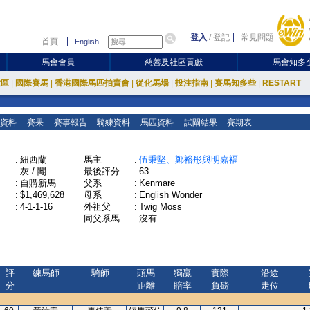
登入
/
登記
常見問題
首頁
English
馬會會員
慈善及社區貢獻
馬會知多
放區
|
國際賽馬
|
香港國際馬匹拍賣會
|
從化馬場
|
投注指南
|
賽馬知多些
|
RESTART
資料
賽果
賽事報告
騎練資料
馬匹資料
試閘結果
賽期表
:
紐西蘭
馬主
:
伍秉堅、鄭裕彤與明嘉褔
:
灰 / 閹
最後評分
:
63
:
自購新馬
父系
:
Kenmare
:
$1,469,628
母系
:
English Wonder
:
4-1-1-16
外祖父
:
Twig Moss
同父系馬
:
沒有
評
練馬師
騎師
頭馬
獨贏
實際
沿途
分
距離
賠率
負磅
走位