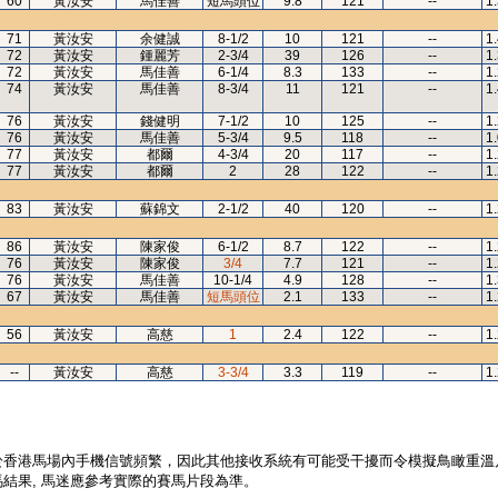
60
黃汝安
馬佳善
短馬頭位
9.8
121
--
1
71
黃汝安
余健誠
8-1/2
10
121
--
1
72
黃汝安
鍾麗芳
2-3/4
39
126
--
1
72
黃汝安
馬佳善
6-1/4
8.3
133
--
1
74
黃汝安
馬佳善
8-3/4
11
121
--
1
76
黃汝安
錢健明
7-1/2
10
125
--
1
76
黃汝安
馬佳善
5-3/4
9.5
118
--
1
77
黃汝安
都爾
4-3/4
20
117
--
1
77
黃汝安
都爾
2
28
122
--
1
83
黃汝安
蘇錦文
2-1/2
40
120
--
1
86
黃汝安
陳家俊
6-1/2
8.7
122
--
1
76
黃汝安
陳家俊
3/4
7.7
121
--
1
76
黃汝安
馬佳善
10-1/4
4.9
128
--
1
67
黃汝安
馬佳善
短馬頭位
2.1
133
--
1
56
黃汝安
高慈
1
2.4
122
--
1
--
黃汝安
高慈
3-3/4
3.3
119
--
1
於香港馬場內手機信號頻繁，因此其他接收系統有可能受干擾而令模擬鳥瞰重溫
結果, 馬迷應參考實際的賽馬片段為準。