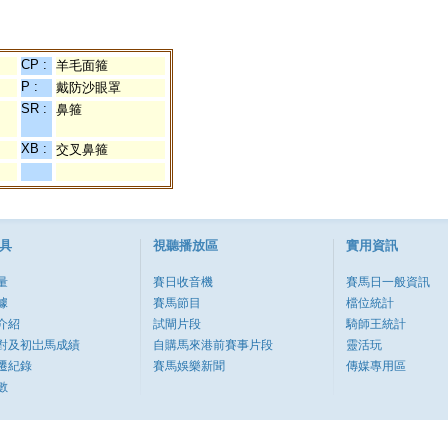
CP :
羊毛面箍
P :
戴防沙眼罩
SR :
鼻箍
XB :
交叉鼻箍
具
視聽播放區
實用資訊
量
賽日收音機
賽馬日一般資訊
據
賽馬節目
檔位統計
介紹
試閘片段
騎師王統計
對及初岀馬成績
自購馬來港前賽事片段
靈活玩
遷紀錄
賽馬娛樂新聞
傳媒專用區
數