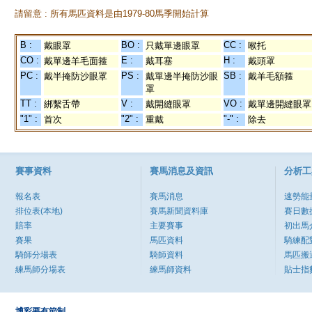
請留意 : 所有馬匹資料是由1979-80馬季開始計算
B :
BO :
CC :
戴眼罩
只戴單邊眼罩
喉托
CO :
E :
H :
戴單邊羊毛面箍
戴耳塞
戴頭罩
PC :
PS :
SB :
戴半掩防沙眼罩
戴單邊半掩防沙眼
戴羊毛額箍
罩
TT :
V :
VO :
綁繫舌帶
戴開縫眼罩
戴單邊開縫眼罩
"1" :
"2" :
"-" :
首次
重戴
除去
賽事資料
賽馬消息及資訊
分析工
報名表
賽馬消息
速勢能
排位表(本地)
賽馬新聞資料庫
賽日數
賠率
主要賽事
初出馬
賽果
馬匹資料
騎練配
騎師分場表
騎師資料
馬匹搬
練馬師分場表
練馬師資料
貼士指
博彩要有節制