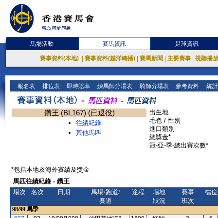
馬場活動
賽馬資訊
足球資訊
賽事資料(本地)
|
賽事資料(越洋轉播)
|
賽馬新聞
|
主要賽事
|
視聽播
報名表
排位表
即時賠率
練馬師分場表
騎師分場表
參考資料
統計
鑽王 (BL167) (已退役)
出生地
毛色 / 性別
往績紀錄
進口類別
其他馬匹
總獎金*
冠-亞-季-總出賽次數*
*包括本地及海外賽績及獎金
馬匹往績紀錄 - 鑽王
場次
名次
日期
馬場/跑道/
途程
場地
賽事
檔位
賽道
狀況
班次
98/99
馬季