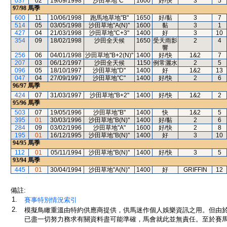
037
02
19/09/1998
沙田草地"C"
1600
好/快
3
5
97/98
馬季
600
11
10/06/1998
跑馬地草地"B"
1650
好/黏
3
7
514
05
03/05/1998
沙田草地"A(N)"
1600
黏
3
1
427
04
21/03/1998
沙田草地"C+3"
1400
好
3
10
354
09
18/02/1998
沙田全天候
1650
受天雨影
2
4
響
256
06
04/01/1998
沙田草地"B+2(N)"
1400
好/快
1&2
7
207
03
06/12/1997
沙田全天候
1150
例常灑水
2
5
096
05
18/10/1997
沙田草地"D"
1400
好
1&2
13
047
04
27/09/1997
沙田草地"C"
1400
好/快
2
6
96/97
馬季
424
07
31/03/1997
沙田草地"B+2"
1400
好/快
1&2
2
95/96
馬季
503
07
19/05/1996
沙田草地"B"
1400
快
1&2
5
395
01
30/03/1996
沙田草地"B(N)"
1400
好/黏
2
6
284
09
03/02/1996
沙田草地"A"
1600
好/快
2
8
195
01
16/12/1995
沙田草地"B(N)"
1400
好
3
10
94/95
馬季
112
01
05/11/1994
沙田草地"B(N)"
1400
好/快
3
5
93/94
馬季
445
01
30/04/1994
沙田草地"A(N)"
1400
好
GRIFFIN
12
備註:
1.
賽事特別情況索引
2.
模擬鳥瞰重溫由特約供應商提供，供馬迷作個人娛樂資訊之用。但由
已盡一切努力務求有關資料盡可能準確，馬會就此並無責任。至於賽馬