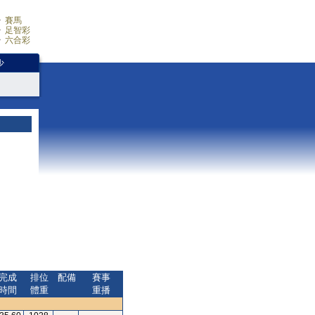
賽馬
足智彩
六合彩
少
完成
排位
配備
賽事
時間
體重
重播