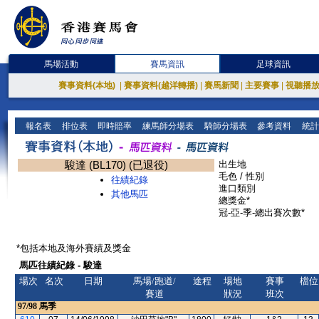
馬場活動
賽馬資訊
足球資訊
賽事資料(本地)
|
賽事資料(越洋轉播)
|
賽馬新聞
|
主要賽事
|
視聽播
報名表
排位表
即時賠率
練馬師分場表
騎師分場表
參考資料
統計
駿達 (BL170) (已退役)
出生地
毛色 / 性別
往績紀錄
進口類別
其他馬匹
總獎金*
冠-亞-季-總出賽次數*
*包括本地及海外賽績及獎金
馬匹往績紀錄 - 駿達
場次
名次
日期
馬場/跑道/
途程
場地
賽事
檔位
賽道
狀況
班次
97/98
馬季