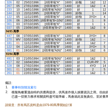
326
02
25/02/1996
沙田草地"A"
1600
好/黏
1&2
12
267
05
27/01/1996
沙田草地"C"
1400
好
1&2
4
233
10
14/01/1996
沙田草地"A(N)"
1600
好
1
12
144
13
22/11/1995
沙田草地"D"
1800
好/快
1
14
122
05
11/11/1995
沙田草地"A"
1600
好/快
3YO+
4
106
06
28/10/1995
沙田草地"B+2(N)"
1900
好
1
9
061
03
07/10/1995
沙田草地"A"
1600
好
1
1
037
05
23/09/1995
沙田草地"B+2"
1400
快
1&2
9
94/95
馬季
447
08
07/05/1995
沙田草地"A"
1200
好
3YO+
8
270
WV
02/02/1995
沙田草地"A(N)"
1400
好/快
1&2
--
181
01
11/12/1994
沙田草地"A"
1400
好
1&2
7
122
04
12/11/1994
沙田草地"B"
1600
好
3YO+
5
081
01
19/10/1994
沙田草地"A(N)"
1400
好/快
1&2
6
93/94
馬季
491
03
21/05/1994
沙田草地"B(N)"
1400
好
1&2
3
417
02
16/04/1994
沙田草地"C"
1600
好
CUR-PP
5
328
08
27/02/1994
沙田草地"A"
1800
好
4YO
14
301
01
12/02/1994
沙田草地"A"
1600
好
2
5
261
01
22/01/1994
沙田草地"C"
1400
好
1&2
5
備註:
1.
賽事特別情況索引
2.
模擬鳥瞰重溫由特約供應商提供，供馬迷作個人娛樂資訊之用。但由
已盡一切努力務求有關資料盡可能準確，馬會就此並無責任。至於賽馬
請留意 : 所有馬匹資料是由1979-80馬季開始計算