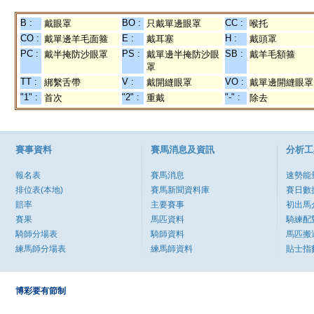
B :
BO :
CC :
戴眼罩
只戴單邊眼罩
喉托
CO :
E :
H :
戴單邊羊毛面箍
戴耳塞
戴頭罩
PC :
PS :
SB :
戴半掩防沙眼罩
戴單邊半掩防沙眼
戴羊毛額箍
罩
TT :
V :
VO :
綁繫舌帶
戴開縫眼罩
戴單邊開縫眼罩
"1" :
"2" :
"-" :
首次
重戴
除去
賽事資料
賽馬消息及資訊
分析工
報名表
賽馬消息
速勢能
排位表(本地)
賽馬新聞資料庫
賽日數
賠率
主要賽事
初出馬
賽果
馬匹資料
騎練配
騎師分場表
騎師資料
馬匹搬
練馬師分場表
練馬師資料
貼士指
博彩要有節制