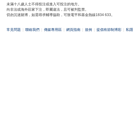
未滿十八歲人士不得投注或進入可投注的地方。
向非法或海外莊家下注，即屬違法，且可被判監禁。
切勿沉迷賭博，如需尋求輔導協助，可致電平和基金熱線1834 633。
常見問題
|
聯絡我們
|
傳媒專用區
|
網頁指南
|
規例
|
提倡有節制博彩
|
私隱