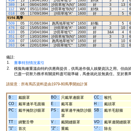
434
13
29/04/1995
沙田草地"D"
1600
好/快
3
3
389
14
08/04/1995
沙田草地"A(N)"
1600
好
3
13
112
WV
05/11/1994
沙田草地"B(N)"
1400
好/快
3
--
018
05
17/09/1994
沙田草地"A"
1600
好
3
5
93/94
馬季
509
05
01/06/1994
跑馬地草地"A"
1650
好/黏
3
5
476
02
15/05/1994
沙田草地"A"
1600
好
3
10
433
05
23/04/1994
沙田草地"C"
2000
好
3&4
4
351
07
13/03/1994
沙田草地"B(N)"
1600
好
3
3
308
07
16/02/1994
跑馬地草地"A"
1650
好
3
10
263
04
22/01/1994
沙田草地"C"
1200
好
3
11
備註:
1.
賽事特別情況索引
2.
模擬鳥瞰重溫由特約供應商提供，供馬迷作個人娛樂資訊之用。但由
已盡一切努力務求有關資料盡可能準確，馬會就此並無責任。至於賽馬
請留意 : 所有馬匹資料是由1979-80馬季開始計算
B :
BO :
CC :
戴眼罩
只戴單邊眼罩
喉托
CO :
E :
H :
戴單邊羊毛面箍
戴耳塞
戴頭罩
PC :
PS :
SB :
戴半掩防沙眼罩
戴單邊半掩防沙眼
戴羊毛額箍
罩
TT :
V :
VO :
綁繫舌帶
戴開縫眼罩
戴單邊開縫眼罩
"1" :
"2" :
"-" :
首次
重戴
除去