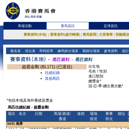
馬場活動
賽馬資訊
足球資訊
賽事資料(本地)
|
賽事資料(越洋轉播)
|
賽馬新聞
|
主要賽事
|
視聽播
報名表
排位表
即時賠率
練馬師分場表
騎師分場表
參考資料
統計
超霸金剛 (BL171) (已退役)
出生地
毛色 / 性別
往績紀錄
進口類別
其他馬匹
總獎金*
冠-亞-季-總出賽次數*
*包括本地及海外賽績及獎金
馬匹往績紀錄 - 超霸金剛
場次
名次
日期
馬場/跑道/
途程
場地
賽事
檔位
賽道
狀況
班次
94/95
馬季