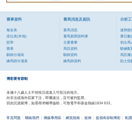
賽事資料
賽馬消息及資訊
分析工
報名表
賽馬消息
速勢能
排位表(本地)
賽馬新聞資料庫
賽日數
賠率
主要賽事
初出馬
賽果
馬匹資料
騎練配
騎師分場表
騎師資料
馬匹搬
練馬師分場表
練馬師資料
貼士指
博彩要有節制
未滿十八歲人士不得投注或進入可投注的地方。
向非法或海外莊家下注，即屬違法，且可被判監禁。
切勿沉迷賭博，如需尋求輔導協助，可致電平和基金熱線1834 633。
常見問題
|
聯絡我們
|
傳媒專用區
|
網頁指南
|
規例
|
提倡有節制博彩
|
私隱