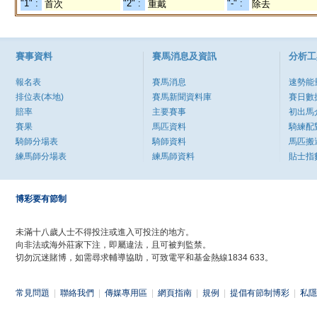
"1" :
"2" :
"-" :
首次
重戴
除去
賽事資料
賽馬消息及資訊
分析工
報名表
賽馬消息
速勢能
排位表(本地)
賽馬新聞資料庫
賽日數
賠率
主要賽事
初出馬
賽果
馬匹資料
騎練配
騎師分場表
騎師資料
馬匹搬
練馬師分場表
練馬師資料
貼士指
博彩要有節制
未滿十八歲人士不得投注或進入可投注的地方。
向非法或海外莊家下注，即屬違法，且可被判監禁。
切勿沉迷賭博，如需尋求輔導協助，可致電平和基金熱線1834 633。
常見問題
|
聯絡我們
|
傳媒專用區
|
網頁指南
|
規例
|
提倡有節制博彩
|
私隱