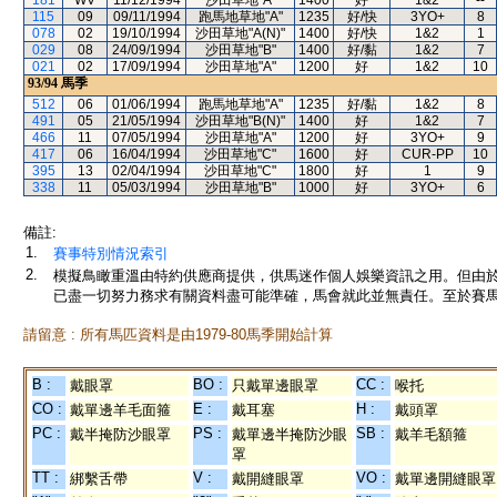
181
WV
11/12/1994
沙田草地"A"
1400
好
1&2
--
115
09
09/11/1994
跑馬地草地"A"
1235
好/快
3YO+
8
078
02
19/10/1994
沙田草地"A(N)"
1400
好/快
1&2
1
029
08
24/09/1994
沙田草地"B"
1400
好/黏
1&2
7
021
02
17/09/1994
沙田草地"A"
1200
好
1&2
10
93/94
馬季
512
06
01/06/1994
跑馬地草地"A"
1235
好/黏
1&2
8
491
05
21/05/1994
沙田草地"B(N)"
1400
好
1&2
7
466
11
07/05/1994
沙田草地"A"
1200
好
3YO+
9
417
06
16/04/1994
沙田草地"C"
1600
好
CUR-PP
10
395
13
02/04/1994
沙田草地"C"
1800
好
1
9
338
11
05/03/1994
沙田草地"B"
1000
好
3YO+
6
備註:
1.
賽事特別情況索引
2.
模擬鳥瞰重溫由特約供應商提供，供馬迷作個人娛樂資訊之用。但由
已盡一切努力務求有關資料盡可能準確，馬會就此並無責任。至於賽馬
請留意 : 所有馬匹資料是由1979-80馬季開始計算
B :
BO :
CC :
戴眼罩
只戴單邊眼罩
喉托
CO :
E :
H :
戴單邊羊毛面箍
戴耳塞
戴頭罩
PC :
PS :
SB :
戴半掩防沙眼罩
戴單邊半掩防沙眼
戴羊毛額箍
罩
TT :
V :
VO :
綁繫舌帶
戴開縫眼罩
戴單邊開縫眼罩