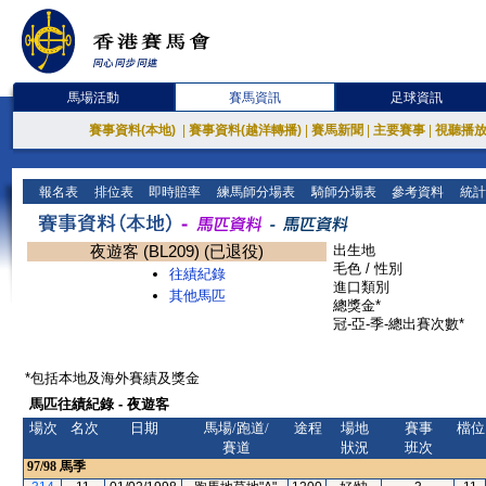
馬場活動
賽馬資訊
足球資訊
賽事資料(本地)
|
賽事資料(越洋轉播)
|
賽馬新聞
|
主要賽事
|
視聽播
報名表
排位表
即時賠率
練馬師分場表
騎師分場表
參考資料
統計
夜遊客 (BL209) (已退役)
出生地
毛色 / 性別
往績紀錄
進口類別
其他馬匹
總獎金*
冠-亞-季-總出賽次數*
*包括本地及海外賽績及獎金
馬匹往績紀錄 - 夜遊客
場次
名次
日期
馬場/跑道/
途程
場地
賽事
檔位
賽道
狀況
班次
97/98
馬季