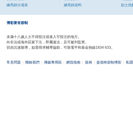
練馬師分場表
練馬師資料
貼士指
博彩要有節制
未滿十八歲人士不得投注或進入可投注的地方。
向非法或海外莊家下注，即屬違法，且可被判監禁。
切勿沉迷賭博，如需尋求輔導協助，可致電平和基金熱線1834 633。
常見問題
|
聯絡我們
|
傳媒專用區
|
網頁指南
|
規例
|
提倡有節制博彩
|
私隱