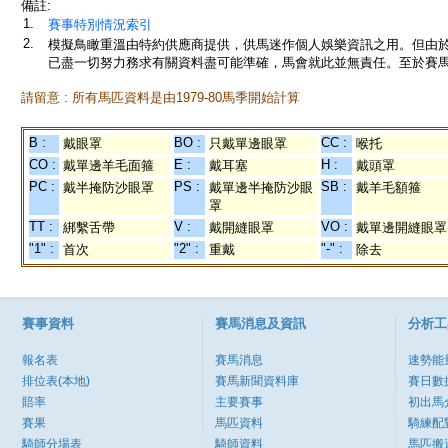
備註:
1.
賽事特別情況索引
2.
模擬鳥瞰重溫由特約供應商提供，供馬迷作個人娛樂資訊之用。但由
已盡一切努力務求有關資料盡可能準確，馬會就此並無責任。至於賽馬
請留意 : 所有馬匹資料是由1979-80馬季開始計算
B :
BO :
CC :
戴眼罩
只戴單邊眼罩
喉托
CO :
E :
H :
戴單邊羊毛面箍
戴耳塞
戴頭罩
PC :
PS :
SB :
戴半掩防沙眼罩
戴單邊半掩防沙眼
戴羊毛額箍
罩
TT :
V :
VO :
綁繫舌帶
戴開縫眼罩
戴單邊開縫眼罩
"1" :
"2" :
"-" :
首次
重戴
除去
賽事資料
賽馬消息及資訊
分析工
報名表
賽馬消息
速勢能
排位表(本地)
賽馬新聞資料庫
賽日數
賠率
主要賽事
初出馬
賽果
馬匹資料
騎練配
騎師分場表
騎師資料
馬匹搬