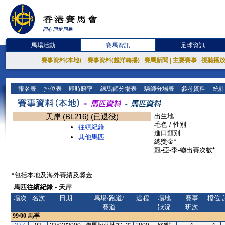
馬場活動
賽馬資訊
足球資訊
賽事資料(本地)
|
賽事資料(越洋轉播)
|
賽馬新聞
|
主要賽事
|
視聽播
報名表
排位表
即時賠率
練馬師分場表
騎師分場表
參考資料
統計
天岸 (BL216) (已退役)
出生地
毛色 / 性別
往績紀錄
進口類別
其他馬匹
總獎金*
冠-亞-季-總出賽次數*
*包括本地及海外賽績及獎金
馬匹往績紀錄 - 天岸
場次
名次
日期
馬場/跑道/
途程
場地
賽事
檔位
賽道
狀況
班次
99/00
馬季