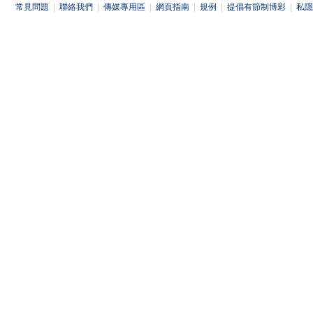
常見問題
|
聯絡我們
|
傳媒專用區
|
網頁指南
|
規例
|
提倡有節制博彩
|
私隱