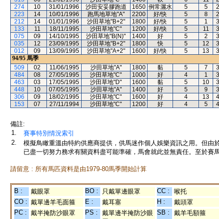
274
10
31/01/1996
沙田安妥膠跑道
1650
例常灑水
5
5
223
14
10/01/1996
跑馬地草地"A"
2200
好/快
5
8
212
14
01/01/1996
沙田草地"B+2"
1800
好/快
5
1
133
11
18/11/1995
沙田草地"C"
1200
好/快
5
11
075
09
14/10/1995
沙田草地"B(N)"
1400
好
5
2
035
12
23/09/1995
沙田草地"B+2"
1800
快
5
12
012
09
13/09/1995
沙田草地"A+2"
1600
好/快
5
13
94/95
馬季
509
02
11/06/1995
沙田草地"A"
1800
黏
5
7
484
08
27/05/1995
沙田草地"C"
1000
好
4
1
463
03
17/05/1995
沙田草地"D"
1600
黏
5
10
448
10
07/05/1995
沙田草地"A"
1400
好
5
9
306
09
18/02/1995
沙田草地"C"
1600
好
4
13
153
07
27/11/1994
沙田草地"C"
1200
好
4
5
備註:
1.
賽事特別情況索引
2.
模擬鳥瞰重溫由特約供應商提供，供馬迷作個人娛樂資訊之用。但由
已盡一切努力務求有關資料盡可能準確，馬會就此並無責任。至於賽馬
請留意 : 所有馬匹資料是由1979-80馬季開始計算
B :
BO :
CC :
戴眼罩
只戴單邊眼罩
喉托
CO :
E :
H :
戴單邊羊毛面箍
戴耳塞
戴頭罩
PC :
PS :
SB :
戴半掩防沙眼罩
戴單邊半掩防沙眼
戴羊毛額箍