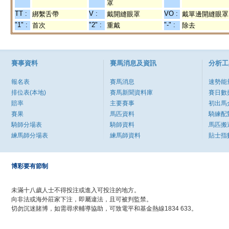
罩
TT :
V :
VO :
綁繫舌帶
戴開縫眼罩
戴單邊開縫眼罩
"1" :
"2" :
"-" :
首次
重戴
除去
賽事資料
賽馬消息及資訊
分析工
報名表
賽馬消息
速勢能
排位表(本地)
賽馬新聞資料庫
賽日數
賠率
主要賽事
初出馬
賽果
馬匹資料
騎練配
騎師分場表
騎師資料
馬匹搬
練馬師分場表
練馬師資料
貼士指
博彩要有節制
未滿十八歲人士不得投注或進入可投注的地方。
向非法或海外莊家下注，即屬違法，且可被判監禁。
切勿沉迷賭博，如需尋求輔導協助，可致電平和基金熱線1834 633。