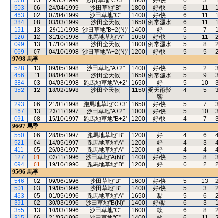
578
05
29/05/1999
沙田草地"C+3"
1600
好/快
6
3
503
06
24/04/1999
沙田草地"B"
1800
好/快
6
11
463
02
07/04/1999
沙田草地"C"
1400
好/快
6
11
384
08
03/03/1999
沙田全天候
1650
例常灑水
6
11
191
13
29/11/1998
沙田草地"B+2(N)"
1400
好
5
7
126
12
31/10/1998
跑馬地草地"A"
1650
好/快
5
11
099
13
17/10/1998
沙田全天候
1800
例常灑水
5
8
069
07
04/10/1998
沙田草地"A+2(N)"
1200
好/快
5
5
97/98
馬季
528
13
09/05/1998
沙田草地"A+2"
1400
好/快
5
2
456
11
08/04/1998
沙田全天候
1650
例常灑水
5
9
384
03
04/03/1998
跑馬地草地"A+2"
1650
好
5
10
352
12
18/02/1998
沙田全天候
1150
受天雨影
4
5
響
293
06
21/01/1998
跑馬地草地"C+3"
1650
好/快
5
7
167
13
23/11/1997
沙田草地"A+2"
1000
好/快
5
10
091
08
15/10/1997
跑馬地草地"B+2"
1200
好/快
4
7
96/97
馬季
550
06
28/05/1997
跑馬地草地"B"
1200
好
4
6
521
04
14/05/1997
跑馬地草地"A"
1200
好
4
3
411
05
26/03/1997
跑馬地草地"A"
1200
好
4
4
127
01
02/11/1996
沙田草地"A(N)"
1400
好/快
5
8
094
01
19/10/1996
跑馬地草地"B"
1200
好
6
2
95/96
馬季
546
02
09/06/1996
沙田草地"B"
1600
好/快
5
13
501
03
19/05/1996
沙田草地"B"
1400
好/快
5
3
463
05
01/05/1996
跑馬地草地"A"
1650
黏
5
6
391
02
30/03/1996
沙田草地"B(N)"
1400
好/黏
6
3
355
13
10/03/1996
沙田草地"C"
1600
軟
6
8
315
06
21/02/1996
沙田草地"C"
1400
軟
6
11