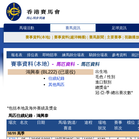
馬場活動
賽馬資訊
足球資訊
賽事資料(本地)
|
賽事資料(越洋轉播)
|
賽馬新聞
|
主要賽事
|
視聽播
報名表
排位表
即時賠率
練馬師分場表
騎師分場表
參考資料
統計
鴻興泰 (BL222) (已退役)
出生地
毛色 / 性別
往績紀錄
進口類別
其他馬匹
總獎金*
冠-亞-季-總出賽次數*
*包括本地及海外賽績及獎金
馬匹往績紀錄 - 鴻興泰
場次
名次
日期
馬場/跑道/
途程
場地
賽事
檔位
賽道
狀況
班次
98/99
馬季