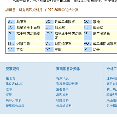
已盡一切努力務求有關資料盡可能準確，馬會就此並無責任。至於賽馬
請留意 : 所有馬匹資料是由1979-80馬季開始計算
B :
BO :
CC :
戴眼罩
只戴單邊眼罩
喉托
CO :
E :
H :
戴單邊羊毛面箍
戴耳塞
戴頭罩
PC :
PS :
SB :
戴半掩防沙眼罩
戴單邊半掩防沙眼
戴羊毛額箍
罩
TT :
V :
VO :
綁繫舌帶
戴開縫眼罩
戴單邊開縫眼罩
"1" :
"2" :
"-" :
首次
重戴
除去
賽事資料
賽馬消息及資訊
分析工
報名表
賽馬消息
速勢能
排位表(本地)
賽馬新聞資料庫
賽日數
賠率
主要賽事
初出馬
賽果
馬匹資料
騎練配
騎師分場表
騎師資料
馬匹搬
練馬師分場表
練馬師資料
貼士指