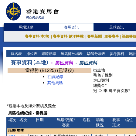
馬場活動
賽馬資訊
足球資訊
賽事資料(本地)
|
賽事資料(越洋轉播)
|
賽馬新聞
|
主要賽事
|
視聽播
報名表
排位表
即時賠率
練馬師分場表
騎師分場表
參考資料
統計
當得勝 (BL225) (已退役)
出生地
毛色 / 性別
往績紀錄
進口類別
其他馬匹
總獎金*
冠-亞-季-總出賽次數*
*包括本地及海外賽績及獎金
馬匹往績紀錄 - 當得勝
場次
名次
日期
馬場/跑道/
途程
場地
賽事
檔位
賽道
狀況
班次
98/99
馬季