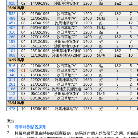
020
02
14/09/1996
沙田草地"B(N)"
1200
黏
1&2
11
95/96
馬季
532
10
01/06/1996
沙田草地"A"
1200
好
1&2
7
489
02
11/05/1996
沙田草地"A"
1400
好/黏
3
3
451
08
24/04/1996
跑馬地草地"B"
1200
好
2
12
407
11
06/04/1996
沙田草地"C"
1000
好/黏
2
3
310
04
21/02/1996
沙田草地"C"
1200
黏
2
4
268
05
27/01/1996
沙田草地"C"
1400
好
1&2
5
193
04
16/12/1995
沙田草地"B(N)"
1400
好
2
7
129
04
15/11/1995
沙田草地"B(N)"
1400
好
2
10
101
02
28/10/1995
沙田草地"B+2(N)"
1400
好
1&2
1
068
05
11/10/1995
沙田草地"A+2(N)"
1200
好/快
1&2
10
94/95
馬季
516
08
11/06/1995
沙田草地"A"
1400
黏
1&2
5
440
01
03/05/1995
沙田草地"C"
1400
好
3
4
348
02
15/03/1995
沙田草地"C"
1400
好
3
1
314
05
22/02/1995
跑馬地草地"A"
1650
好
3
7
261
03
21/01/1995
沙田草地"D"
1600
好
3
2
186
06
14/12/1994
跑馬地安妥膠跑道
1400
好
3
1
112
08
05/11/1994
沙田草地"B(N)"
1400
好/快
3
2
052
03
08/10/1994
沙田草地"C"
1000
好
3
6
93/94
馬季
478
10
18/05/1994
跑馬地草地"A"
1235
好
3
1
備註:
1.
賽事特別情況索引
2.
模擬鳥瞰重溫由特約供應商提供，供馬迷作個人娛樂資訊之用。但由