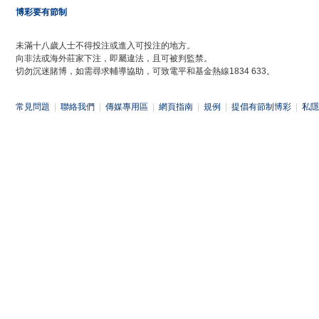
博彩要有節制
未滿十八歲人士不得投注或進入可投注的地方。
向非法或海外莊家下注，即屬違法，且可被判監禁。
切勿沉迷賭博，如需尋求輔導協助，可致電平和基金熱線1834 633。
常見問題
|
聯絡我們
|
傳媒專用區
|
網頁指南
|
規例
|
提倡有節制博彩
|
私隱