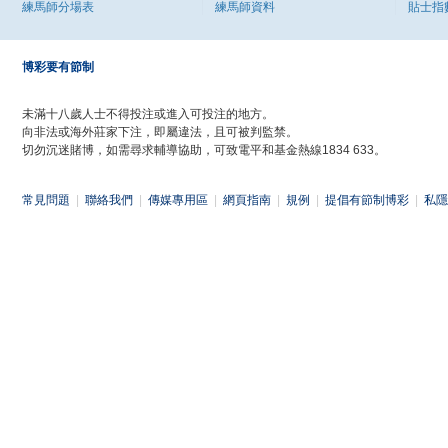
練馬師分場表
練馬師資料
貼士指
博彩要有節制
未滿十八歲人士不得投注或進入可投注的地方。
向非法或海外莊家下注，即屬違法，且可被判監禁。
切勿沉迷賭博，如需尋求輔導協助，可致電平和基金熱線1834 633。
常見問題
|
聯絡我們
|
傳媒專用區
|
網頁指南
|
規例
|
提倡有節制博彩
|
私隱