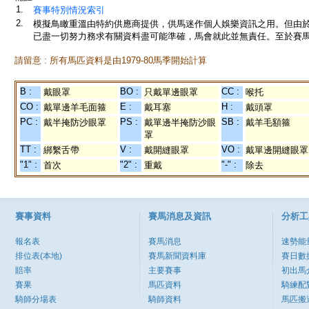
1.
賽事特別情況索引
2.
模擬鳥瞰重溫由特約供應商提供，供馬迷作個人娛樂資訊之用。但由
已盡一切努力務求有關資料盡可能準確，馬會就此並無責任。至於賽馬
請留意 : 所有馬匹資料是由1979-80馬季開始計算
B :
BO :
CC :
戴眼罩
只戴單邊眼罩
喉托
CO :
E :
H :
戴單邊羊毛面箍
戴耳塞
戴頭罩
PC :
PS :
SB :
戴半掩防沙眼罩
戴單邊半掩防沙眼
戴羊毛額箍
罩
TT :
V :
VO :
綁繫舌帶
戴開縫眼罩
戴單邊開縫眼罩
"1" :
"2" :
"-" :
首次
重戴
除去
賽事資料
賽馬消息及資訊
分析工
報名表
賽馬消息
速勢能
排位表(本地)
賽馬新聞資料庫
賽日數
賠率
主要賽事
初出馬
賽果
馬匹資料
騎練配
騎師分場表
騎師資料
馬匹搬