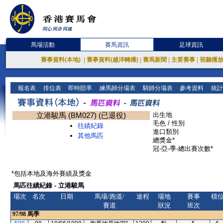
馬場活動
賽馬資訊
足球資訊
賽事資料(本地)
|
賽事資料(越洋轉播)
|
賽馬新聞
|
主要賽事
|
視聽播
報名表
排位表
即時賠率
練馬師分場表
騎師分場表
參考資料
統計
立港駿馬 (BM027) (已退役)
出生地
毛色 / 性別
往績紀錄
進口類別
其他馬匹
總獎金*
冠-亞-季-總出賽次數*
*包括本地及海外賽績及獎金
馬匹往績紀錄 - 立港駿馬
場次
名次
日期
馬場/跑道/
途程
場地
賽事
檔
賽道
狀況
班次
97/98
馬季