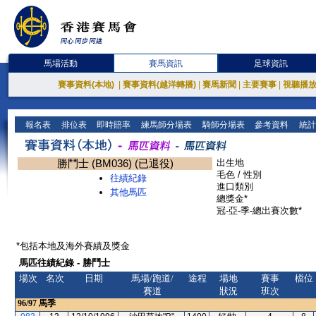
馬場活動
賽馬資訊
足球資訊
賽事資料(本地)
|
賽事資料(越洋轉播)
|
賽馬新聞
|
主要賽事
|
視聽播
報名表
排位表
即時賠率
練馬師分場表
騎師分場表
參考資料
統計
勝鬥士 (BM036) (已退役)
出生地
毛色 / 性別
往績紀錄
進口類別
其他馬匹
總獎金*
冠-亞-季-總出賽次數*
*包括本地及海外賽績及獎金
馬匹往績紀錄 - 勝鬥士
場次
名次
日期
馬場/跑道/
途程
場地
賽事
檔位
賽道
狀況
班次
96/97
馬季