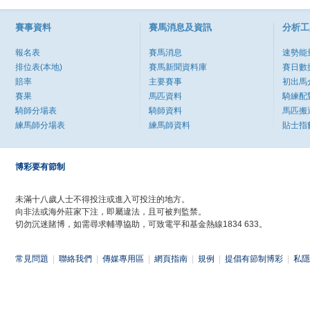
賽事資料
賽馬消息及資訊
分析工
報名表
賽馬消息
速勢能
排位表(本地)
賽馬新聞資料庫
賽日數
賠率
主要賽事
初出馬
賽果
馬匹資料
騎練配
騎師分場表
騎師資料
馬匹搬
練馬師分場表
練馬師資料
貼士指
博彩要有節制
未滿十八歲人士不得投注或進入可投注的地方。
向非法或海外莊家下注，即屬違法，且可被判監禁。
切勿沉迷賭博，如需尋求輔導協助，可致電平和基金熱線1834 633。
常見問題
|
聯絡我們
|
傳媒專用區
|
網頁指南
|
規例
|
提倡有節制博彩
|
私隱