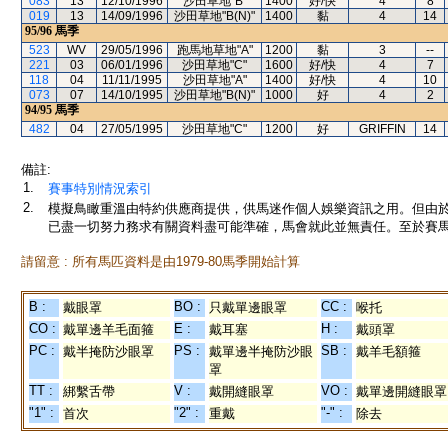
083
13
12/10/1996
沙田草地"B"
1400
好/快
4
8
019
13
14/09/1996
沙田草地"B(N)"
1400
黏
4
14
95/96
馬季
523
WV
29/05/1996
跑馬地草地"A"
1200
黏
3
--
221
03
06/01/1996
沙田草地"C"
1600
好/快
4
7
118
04
11/11/1995
沙田草地"A"
1400
好/快
4
10
073
07
14/10/1995
沙田草地"B(N)"
1000
好
4
2
94/95
馬季
482
04
27/05/1995
沙田草地"C"
1200
好
GRIFFIN
14
備註:
1.
賽事特別情況索引
2.
模擬鳥瞰重溫由特約供應商提供，供馬迷作個人娛樂資訊之用。但由
已盡一切努力務求有關資料盡可能準確，馬會就此並無責任。至於賽馬
請留意 : 所有馬匹資料是由1979-80馬季開始計算
B :
BO :
CC :
戴眼罩
只戴單邊眼罩
喉托
CO :
E :
H :
戴單邊羊毛面箍
戴耳塞
戴頭罩
PC :
PS :
SB :
戴半掩防沙眼罩
戴單邊半掩防沙眼
戴羊毛額箍
罩
TT :
V :
VO :
綁繫舌帶
戴開縫眼罩
戴單邊開縫眼罩
"1" :
"2" :
"-" :
首次
重戴
除去