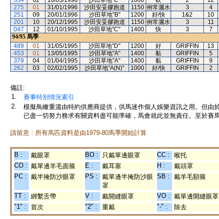
354
02
10/03/1996
沙田草地"C"
1600
軟
2
12
275
01
31/01/1996
沙田安妥膠跑道
1150
例常灑水
3
4
251
09
20/01/1996
沙田草地"B"
1200
好/快
1&2
10
201
10
20/12/1995
沙田安妥膠跑道
1150
例常灑水
3
11
047
12
01/10/1995
沙田草地"C"
1400
快
3
7
94/95
馬季
489
01
31/05/1995
沙田草地"D"
1200
好
GRIFFIN
13
453
01
13/05/1995
沙田草地"A"
1400
黏
GRIFFIN
5
379
04
01/04/1995
沙田草地"A"
1400
黏
GRIFFIN
9
262
03
02/02/1995
沙田草地"A(N)"
1000
好/快
GRIFFIN
2
備註:
1.
賽事特別情況索引
2.
模擬鳥瞰重溫由特約供應商提供，供馬迷作個人娛樂資訊之用。但由
已盡一切努力務求有關資料盡可能準確，馬會就此並無責任。至於賽馬
請留意 : 所有馬匹資料是由1979-80馬季開始計算
B :
BO :
CC :
戴眼罩
只戴單邊眼罩
喉托
CO :
E :
H :
戴單邊羊毛面箍
戴耳塞
戴頭罩
PC :
PS :
SB :
戴半掩防沙眼罩
戴單邊半掩防沙眼
戴羊毛額箍
罩
TT :
V :
VO :
綁繫舌帶
戴開縫眼罩
戴單邊開縫眼罩
"1" :
"2" :
"-" :
首次
重戴
除去