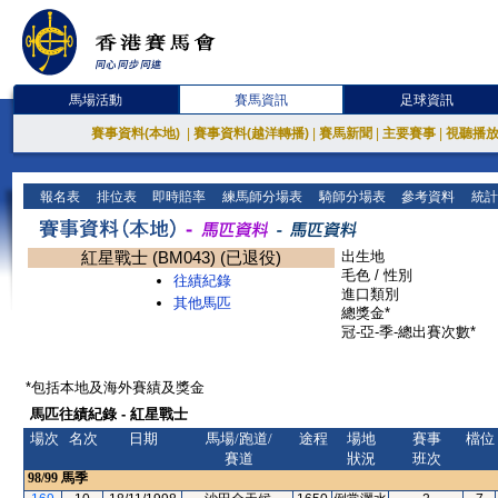
馬場活動
賽馬資訊
足球資訊
賽事資料(本地)
|
賽事資料(越洋轉播)
|
賽馬新聞
|
主要賽事
|
視聽播
報名表
排位表
即時賠率
練馬師分場表
騎師分場表
參考資料
統計
紅星戰士 (BM043) (已退役)
出生地
毛色 / 性別
往績紀錄
進口類別
其他馬匹
總獎金*
冠-亞-季-總出賽次數*
*包括本地及海外賽績及獎金
馬匹往績紀錄 - 紅星戰士
場次
名次
日期
馬場/跑道/
途程
場地
賽事
檔位
賽道
狀況
班次
98/99
馬季