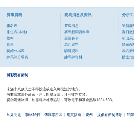
賽事資料
賽馬消息及資訊
分析工
報名表
賽馬消息
速勢能
排位表(本地)
賽馬新聞資料庫
賽日數
賠率
主要賽事
初出馬
賽果
馬匹資料
騎練配
騎師分場表
騎師資料
馬匹搬
練馬師分場表
練馬師資料
貼士指
博彩要有節制
未滿十八歲人士不得投注或進入可投注的地方。
向非法或海外莊家下注，即屬違法，且可被判監禁。
切勿沉迷賭博，如需尋求輔導協助，可致電平和基金熱線1834 633。
常見問題
|
聯絡我們
|
傳媒專用區
|
網頁指南
|
規例
|
提倡有節制博彩
|
私隱