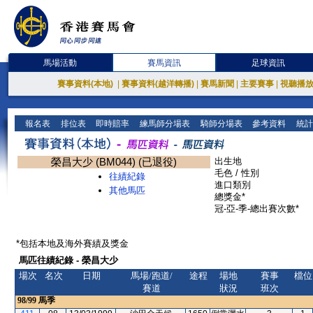
馬場活動
賽馬資訊
足球資訊
賽事資料(本地)
|
賽事資料(越洋轉播)
|
賽馬新聞
|
主要賽事
|
視聽播
報名表
排位表
即時賠率
練馬師分場表
騎師分場表
參考資料
統計
榮昌大少 (BM044) (已退役)
出生地
毛色 / 性別
往績紀錄
進口類別
其他馬匹
總獎金*
冠-亞-季-總出賽次數*
*包括本地及海外賽績及獎金
馬匹往績紀錄 - 榮昌大少
場次
名次
日期
馬場/跑道/
途程
場地
賽事
檔位
賽道
狀況
班次
98/99
馬季