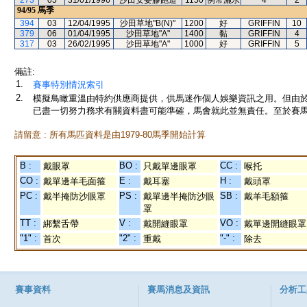
273
05
31/01/1996
沙田安妥膠跑道
1150
例常灑水
4
2
94/95
馬季
394
03
12/04/1995
沙田草地"B(N)"
1200
好
GRIFFIN
10
379
06
01/04/1995
沙田草地"A"
1400
黏
GRIFFIN
4
317
03
26/02/1995
沙田草地"A"
1000
好
GRIFFIN
5
備註:
1.
賽事特別情況索引
2.
模擬鳥瞰重溫由特約供應商提供，供馬迷作個人娛樂資訊之用。但由
已盡一切努力務求有關資料盡可能準確，馬會就此並無責任。至於賽馬
請留意 : 所有馬匹資料是由1979-80馬季開始計算
B :
BO :
CC :
戴眼罩
只戴單邊眼罩
喉托
CO :
E :
H :
戴單邊羊毛面箍
戴耳塞
戴頭罩
PC :
PS :
SB :
戴半掩防沙眼罩
戴單邊半掩防沙眼
戴羊毛額箍
罩
TT :
V :
VO :
綁繫舌帶
戴開縫眼罩
戴單邊開縫眼罩
"1" :
"2" :
"-" :
首次
重戴
除去
賽事資料
賽馬消息及資訊
分析工