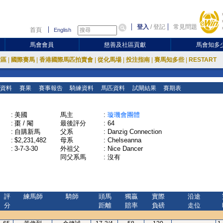
登入
/
登記
常見問題
首頁
English
馬會會員
慈善及社區貢獻
馬會知多
放區
|
國際賽馬
|
香港國際馬匹拍賣會
|
從化馬場
|
投注指南
|
賽馬知多些
|
RESTART
資料
賽果
賽事報告
騎練資料
馬匹資料
試閘結果
賽期表
:
美國
馬主
:
璇璣會團體
:
棗 / 閹
最後評分
:
64
:
自購新馬
父系
:
Danzig Connection
:
$2,231,482
母系
:
Chelseanna
:
3-7-3-30
外祖父
:
Nice Dancer
同父系馬
:
沒有
評
練馬師
騎師
頭馬
獨贏
實際
沿途
分
距離
賠率
負磅
走位