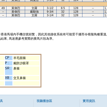
50
黃偉烈
高俊浩
5-1/4
11
124
--
1
49
黃偉烈
文羅
3-1/2
8.5
128
--
1
--
黃偉烈
嚴顯強
9-3/4
32
128
--
1
--
黃偉烈
文羅
3-1/4
32
128
--
1
於香港馬場內手機信號頻繁，因此其他接收系統有可能受干擾而令模擬鳥瞰重溫
結果, 馬迷應參考實際的賽馬片段為準。
CP :
羊毛面箍
P :
戴防沙眼罩
SR :
鼻箍
XB :
交叉鼻箍
具
視聽播放區
實用資訊