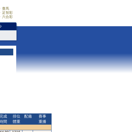
賽馬
足智彩
六合彩
少
完成
排位
配備
賽事
時間
體重
重播