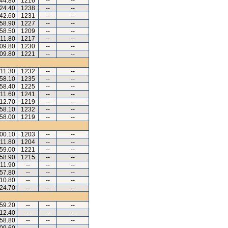
.44.80
1216
--
--
.24.40
1238
--
--
.42.60
1231
--
--
.58.90
1227
--
--
.58.50
1209
--
--
.11.80
1217
--
--
.09.80
1230
--
--
.09.80
1221
--
--
.11.30
1232
--
--
.58.10
1235
--
--
.58.40
1225
--
--
.11.60
1241
--
--
.12.70
1219
--
--
.58.10
1232
--
--
.58.00
1219
--
--
.00.10
1203
--
--
.11.80
1204
--
--
.59.00
1221
--
--
.58.90
1215
--
--
.11.90
--
--
--
.57.80
--
--
--
.10.80
--
--
--
.24.70
--
--
--
.59.20
--
--
--
.12.40
--
--
--
.58.80
--
--
--