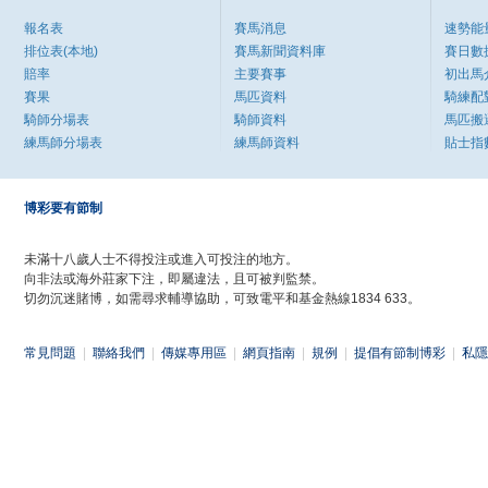
報名表
賽馬消息
速勢能
排位表(本地)
賽馬新聞資料庫
賽日數
賠率
主要賽事
初出馬
賽果
馬匹資料
騎練配
騎師分場表
騎師資料
馬匹搬
練馬師分場表
練馬師資料
貼士指
博彩要有節制
未滿十八歲人士不得投注或進入可投注的地方。
向非法或海外莊家下注，即屬違法，且可被判監禁。
切勿沉迷賭博，如需尋求輔導協助，可致電平和基金熱線1834 633。
常見問題
|
聯絡我們
|
傳媒專用區
|
網頁指南
|
規例
|
提倡有節制博彩
|
私隱