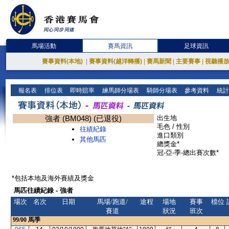
馬場活動
賽馬資訊
足球資訊
賽事資料(本地)
|
賽事資料(越洋轉播)
|
賽馬新聞
|
主要賽事
|
視聽播
報名表
排位表
即時賠率
練馬師分場表
騎師分場表
參考資料
統計
強者 (BM048) (已退役)
出生地
毛色 / 性別
往績紀錄
進口類別
其他馬匹
總獎金*
冠-亞-季-總出賽次數*
*包括本地及海外賽績及獎金
馬匹往績紀錄 - 強者
場次
名次
日期
馬場/跑道/
途程
場地
賽事
檔位
賽道
狀況
班次
99/00
馬季