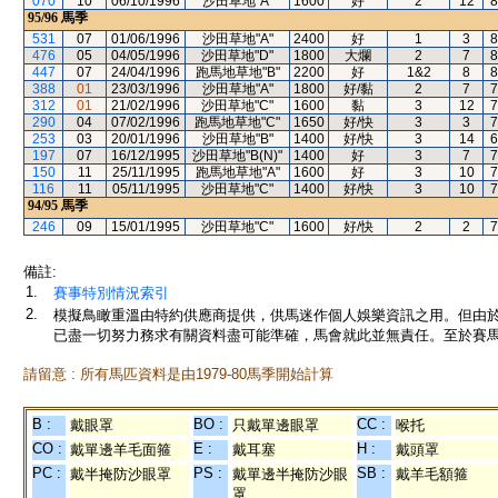
070
10
06/10/1996
沙田草地"A"
1600
好
2
12
8
95/96
馬季
531
07
01/06/1996
沙田草地"A"
2400
好
1
3
8
476
05
04/05/1996
沙田草地"D"
1800
大爛
2
7
8
447
07
24/04/1996
跑馬地草地"B"
2200
好
1&2
8
8
388
01
23/03/1996
沙田草地"A"
1800
好/黏
2
7
7
312
01
21/02/1996
沙田草地"C"
1600
黏
3
12
7
290
04
07/02/1996
跑馬地草地"C"
1650
好/快
3
3
7
253
03
20/01/1996
沙田草地"B"
1400
好/快
3
14
6
197
07
16/12/1995
沙田草地"B(N)"
1400
好
3
7
7
150
11
25/11/1995
跑馬地草地"A"
1600
好
3
10
7
116
11
05/11/1995
沙田草地"C"
1400
好/快
3
10
7
94/95
馬季
246
09
15/01/1995
沙田草地"C"
1600
好/快
2
2
7
備註:
1.
賽事特別情況索引
2.
模擬鳥瞰重溫由特約供應商提供，供馬迷作個人娛樂資訊之用。但由
已盡一切努力務求有關資料盡可能準確，馬會就此並無責任。至於賽馬
請留意 : 所有馬匹資料是由1979-80馬季開始計算
B :
BO :
CC :
戴眼罩
只戴單邊眼罩
喉托
CO :
E :
H :
戴單邊羊毛面箍
戴耳塞
戴頭罩
PC :
PS :
SB :
戴半掩防沙眼罩
戴單邊半掩防沙眼
戴羊毛額箍
罩