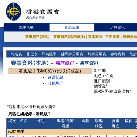
馬場活動
賽馬資訊
足球資訊
賽事資料(本地)
|
賽事資料(越洋轉播)
|
賽馬新聞
|
主要賽事
|
視聽播
報名表
排位表
即時賠率
練馬師分場表
騎師分場表
參考資料
統計
看風駛 (BM051) (已取消登記)
出生地
毛色 / 性別
往績紀錄
進口類別
其他馬匹
總獎金*
冠-亞-季-總出賽次數*
*包括本地及海外賽績及獎金
馬匹往績紀錄 - 看風駛
場次
名次
日期
馬場/跑道/
途程
場地
賽事
檔位
賽道
狀況
班次
96/97
馬季