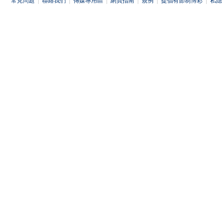
常見問題
|
聯絡我們
|
傳媒專用區
|
網頁指南
|
規例
|
提倡有節制博彩
|
私隱