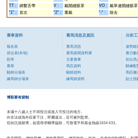
TT :
V :
VO :
綁繫舌帶
戴開縫眼罩
戴單邊開縫眼罩
"1" :
"2" :
"-" :
首次
重戴
除去
賽事資料
賽馬消息及資訊
分析工
報名表
賽馬消息
速勢能
排位表(本地)
賽馬新聞資料庫
賽日數
賠率
主要賽事
初出馬
賽果
馬匹資料
騎練配
騎師分場表
騎師資料
馬匹搬
練馬師分場表
練馬師資料
貼士指
博彩要有節制
未滿十八歲人士不得投注或進入可投注的地方。
向非法或海外莊家下注，即屬違法，且可被判監禁。
切勿沉迷賭博，如需尋求輔導協助，可致電平和基金熱線1834 633。