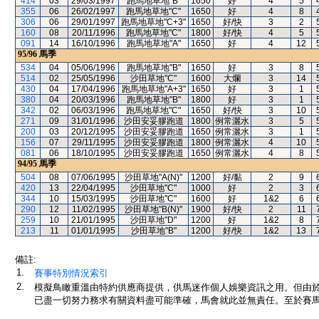
414
03
29/03/1997
跑馬地草地"B"
1650
好
4
5
355
06
26/02/1997
跑馬地草地"C"
1650
好
4
8
306
06
29/01/1997
跑馬地草地"C+3"
1650
好/快
3
2
160
08
20/11/1996
跑馬地草地"C"
1800
好/快
4
5
091
14
16/10/1996
跑馬地草地"A"
1650
好
4
12
95/96
馬季
534
04
05/06/1996
跑馬地草地"B"
1650
好
3
8
514
02
25/05/1996
沙田草地"C"
1600
大爛
3
14
430
04
17/04/1996
跑馬地草地"A+3"
1650
好
3
1
380
04
20/03/1996
跑馬地草地"B"
1800
好
3
1
342
02
06/03/1996
跑馬地草地"C"
1650
好/快
3
10
271
09
31/01/1996
沙田安妥膠跑道
1800
例常灑水
3
5
200
03
20/12/1995
沙田安妥膠跑道
1650
例常灑水
3
1
156
07
29/11/1995
沙田安妥膠跑道
1800
例常灑水
4
10
081
06
18/10/1995
沙田安妥膠跑道
1650
例常灑水
4
8
94/95
馬季
504
08
07/06/1995
沙田草地"A(N)"
1200
好/黏
2
9
420
13
22/04/1995
沙田草地"C"
1000
好
2
3
344
10
15/03/1995
沙田草地"C"
1600
好
1&2
6
290
12
11/02/1995
沙田草地"B(N)"
1900
好/快
2
11
259
10
21/01/1995
沙田草地"D"
1200
好
1&2
8
213
11
01/01/1995
沙田草地"B"
1200
好/快
1&2
13
備註:
1.
賽事特別情況索引
2.
模擬鳥瞰重溫由特約供應商提供，供馬迷作個人娛樂資訊之用。但由
已盡一切努力務求有關資料盡可能準確，馬會就此並無責任。至於賽馬