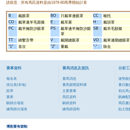
請留意 : 所有馬匹資料是由1979-80馬季開始計算
B :
BO :
CC :
戴眼罩
只戴單邊眼罩
喉托
CO :
E :
H :
戴單邊羊毛面箍
戴耳塞
戴頭罩
PC :
PS :
SB :
戴半掩防沙眼罩
戴單邊半掩防沙眼
戴羊毛額箍
罩
TT :
V :
VO :
綁繫舌帶
戴開縫眼罩
戴單邊開縫眼罩
"1" :
"2" :
"-" :
首次
重戴
除去
賽事資料
賽馬消息及資訊
分析工
報名表
賽馬消息
速勢能
排位表(本地)
賽馬新聞資料庫
賽日數
賠率
主要賽事
初出馬
賽果
馬匹資料
騎練配
騎師分場表
騎師資料
馬匹搬
練馬師分場表
練馬師資料
貼士指
博彩要有節制