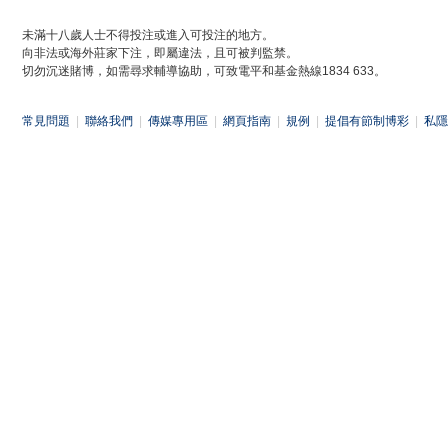
未滿十八歲人士不得投注或進入可投注的地方。
向非法或海外莊家下注，即屬違法，且可被判監禁。
切勿沉迷賭博，如需尋求輔導協助，可致電平和基金熱線1834 633。
常見問題
|
聯絡我們
|
傳媒專用區
|
網頁指南
|
規例
|
提倡有節制博彩
|
私隱