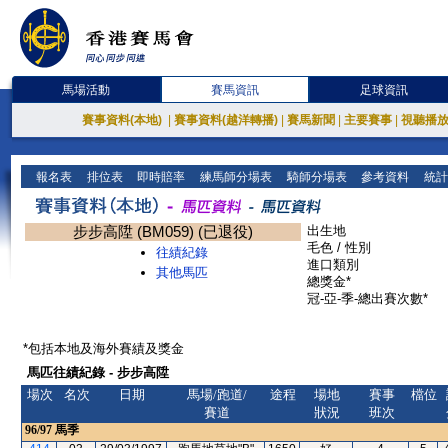
馬場活動
賽馬資訊
足球資訊
賽事資料(本地)
|
賽事資料(越洋轉播)
|
賽馬新聞
|
主要賽事
|
視聽播
報名表
排位表
即時賠率
練馬師分場表
騎師分場表
參考資料
統計
步步高陞 (BM059) (已退役)
出生地
毛色 / 性別
往績紀錄
進口類別
其他馬匹
總獎金*
冠-亞-季-總出賽次數*
*包括本地及海外賽績及獎金
馬匹往績紀錄 - 步步高陞
場次
名次
日期
馬場/跑道/
途程
場地
賽事
檔位
賽道
狀況
班次
96/97
馬季