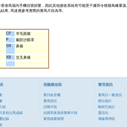
於香港馬場內手機信號頻繁，因此其他接收系統有可能受干擾而令模擬鳥瞰重溫
結果, 馬迷應參考實際的賽馬片段為準。
CP :
羊毛面箍
P :
戴防沙眼罩
SR :
鼻箍
XB :
交叉鼻箍
具
視聽播放區
實用資訊
量
賽日收音機
賽馬日一般資訊
據
賽馬節目
檔位統計
介紹
試閘片段
騎師王統計
對及初岀馬成績
自購馬來港前賽事片段
靈活玩
遷紀錄
賽馬娛樂新聞
傳媒專用區
數