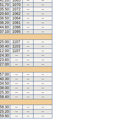
.41.20
1065
--
--
.51.70
1070
--
--
.05.50
1072
--
--
.20.60
1062
--
--
.36.50
1064
--
--
.36.20
1081
--
--
.44.80
1086
--
--
.37.10
1095
--
--
.25.00
1107
--
--
.00.40
1103
--
--
.12.00
1107
--
--
.24.30
--
--
--
.23.60
--
--
--
.27.00
--
--
--
.57.00
--
--
--
.40.30
--
--
--
.04.50
--
--
--
.38.00
--
--
--
.25.30
--
--
--
.58.40
--
--
--
.58.30
--
--
--
.25.20
--
--
--
.59.90
--
--
--