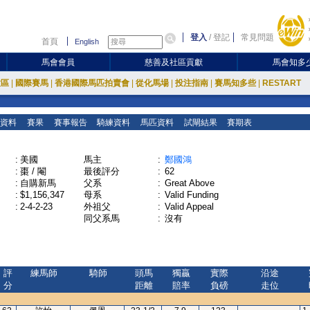
登入
/
登記
常見問題
首頁
English
馬會會員
慈善及社區貢獻
馬會知多
放區
|
國際賽馬
|
香港國際馬匹拍賣會
|
從化馬場
|
投注指南
|
賽馬知多些
|
RESTART
資料
賽果
賽事報告
騎練資料
馬匹資料
試閘結果
賽期表
:
美國
馬主
:
鄭國鴻
:
棗 / 閹
最後評分
:
62
:
自購新馬
父系
:
Great Above
:
$1,156,347
母系
:
Valid Funding
:
2-4-2-23
外祖父
:
Valid Appeal
同父系馬
:
沒有
評
練馬師
騎師
頭馬
獨贏
實際
沿途
分
距離
賠率
負磅
走位