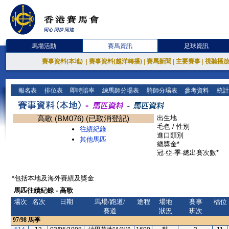
馬場活動
賽馬資訊
足球資訊
賽事資料(本地)
|
賽事資料(越洋轉播)
|
賽馬新聞
|
主要賽事
|
視聽播
報名表
排位表
即時賠率
練馬師分場表
騎師分場表
參考資料
統計
高歌 (BM076) (已取消登記)
出生地
毛色 / 性別
往績紀錄
進口類別
其他馬匹
總獎金*
冠-亞-季-總出賽次數*
*包括本地及海外賽績及獎金
馬匹往績紀錄 - 高歌
場次
名次
日期
馬場/跑道/
途程
場地
賽事
檔位
賽道
狀況
班次
97/98
馬季