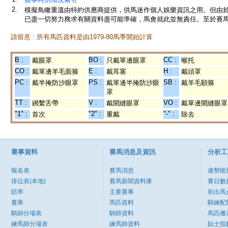
2.
模擬鳥瞰重溫由特約供應商提供，供馬迷作個人娛樂資訊之用。但由
已盡一切努力務求有關資料盡可能準確，馬會就此並無責任。至於賽馬
請留意 : 所有馬匹資料是由1979-80馬季開始計算
B :
BO :
CC :
戴眼罩
只戴單邊眼罩
喉托
CO :
E :
H :
戴單邊羊毛面箍
戴耳塞
戴頭罩
PC :
PS :
SB :
戴半掩防沙眼罩
戴單邊半掩防沙眼
戴羊毛額箍
罩
TT :
V :
VO :
綁繫舌帶
戴開縫眼罩
戴單邊開縫眼罩
"1" :
"2" :
"-" :
首次
重戴
除去
賽事資料
賽馬消息及資訊
分析工
報名表
賽馬消息
速勢能
排位表(本地)
賽馬新聞資料庫
賽日數
賠率
主要賽事
初出馬
賽果
馬匹資料
騎練配
騎師分場表
騎師資料
馬匹搬
練馬師分場表
練馬師資料
貼士指