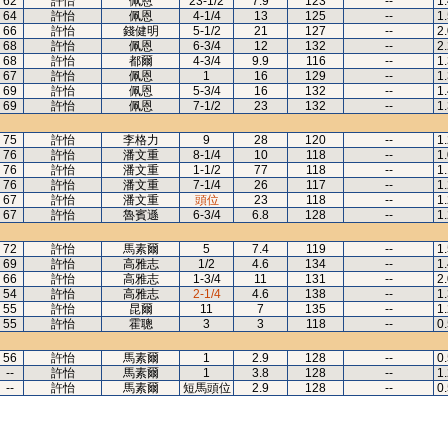
62
許怡
佩恩
23-1/2
7.9
123
--
1
64
許怡
佩恩
4-1/4
13
125
--
1
66
許怡
錢健明
5-1/2
21
127
--
2
68
許怡
佩恩
6-3/4
12
132
--
2
68
許怡
都爾
4-3/4
9.9
116
--
1
67
許怡
佩恩
1
16
129
--
1
69
許怡
佩恩
5-3/4
16
132
--
1
69
許怡
佩恩
7-1/2
23
132
--
1
75
許怡
李格力
9
28
120
--
1
76
許怡
潘文重
8-1/4
10
118
--
1
76
許怡
潘文重
1-1/2
77
118
--
1
76
許怡
潘文重
7-1/4
26
117
--
1
67
許怡
潘文重
頭位
23
118
--
1
67
許怡
魯賓遜
6-3/4
6.8
128
--
1
72
許怡
馬素爾
5
7.4
119
--
1
69
許怡
高雅志
1/2
4.6
134
--
1
66
許怡
高雅志
1-3/4
11
131
--
2
54
許怡
高雅志
2-1/4
4.6
138
--
1
55
許怡
昆爾
11
7
135
--
1
55
許怡
霍聰
3
3
118
--
0
56
許怡
馬素爾
1
2.9
128
--
0
--
許怡
馬素爾
1
3.8
128
--
1
--
許怡
馬素爾
短馬頭位
2.9
128
--
0