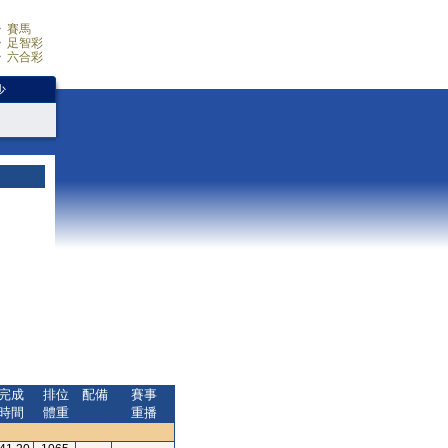
賽馬
足智彩
六合彩
少
完成
排位
配備
賽事
時間
體重
重播