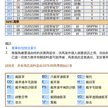
457
10
28/04/1996
沙田草地"D"
1600
好/快
4
5
389
01
30/03/1996
沙田草地"B(N)"
1600
好/黏
5
3
372
06
16/03/1996
沙田草地"D"
1400
好
5
2
307
11
11/02/1996
沙田草地"B(N)"
1900
好/快
4
1
247
11
20/01/1996
沙田草地"B"
2000
好/快
4
6
064
13
07/10/1995
沙田草地"A"
1600
好
4
1
94/95
馬季
489
07
31/05/1995
沙田草地"D"
1200
好
GRIFFIN
3
431
06
29/04/1995
沙田草地"D"
1400
好/快
GRIFFIN
9
386
07
08/04/1995
沙田草地"A(N)"
1200
好
GRIFFIN
10
備註:
1.
賽事特別情況索引
2.
模擬鳥瞰重溫由特約供應商提供，供馬迷作個人娛樂資訊之用。但由
已盡一切努力務求有關資料盡可能準確，馬會就此並無責任。至於賽馬
請留意 : 所有馬匹資料是由1979-80馬季開始計算
B :
BO :
CC :
戴眼罩
只戴單邊眼罩
喉托
CO :
E :
H :
戴單邊羊毛面箍
戴耳塞
戴頭罩
PC :
PS :
SB :
戴半掩防沙眼罩
戴單邊半掩防沙眼
戴羊毛額箍
罩
TT :
V :
VO :
綁繫舌帶
戴開縫眼罩
戴單邊開縫眼罩
"1" :
"2" :
"-" :
首次
重戴
除去