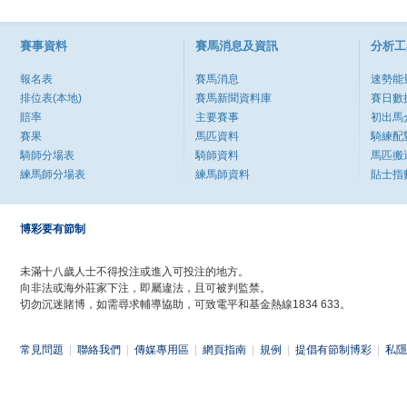
賽事資料
賽馬消息及資訊
分析工
報名表
賽馬消息
速勢能
排位表(本地)
賽馬新聞資料庫
賽日數
賠率
主要賽事
初出馬
賽果
馬匹資料
騎練配
騎師分場表
騎師資料
馬匹搬
練馬師分場表
練馬師資料
貼士指
博彩要有節制
未滿十八歲人士不得投注或進入可投注的地方。
向非法或海外莊家下注，即屬違法，且可被判監禁。
切勿沉迷賭博，如需尋求輔導協助，可致電平和基金熱線1834 633。
常見問題
|
聯絡我們
|
傳媒專用區
|
網頁指南
|
規例
|
提倡有節制博彩
|
私隱