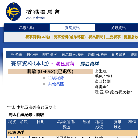
馬場活動
賽馬資訊
足球資訊
賽事資料(本地)
|
賽事資料(越洋轉播)
|
賽馬新聞
|
主要賽事
|
視聽播
報名表
排位表
即時賠率
練馬師分場表
騎師分場表
參考資料
統計
騰騜 (BM082) (已退役)
出生地
毛色 / 性別
往績紀錄
進口類別
其他馬匹
總獎金*
冠-亞-季-總出賽次數*
*包括本地及海外賽績及獎金
馬匹往績紀錄 - 騰騜
場次
名次
日期
馬場/跑道/
途程
場地
賽事
檔位
賽道
狀況
班次
95/96
馬季