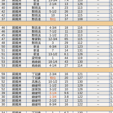
38
羅國洲
霍達
13-3/4
7.4
120
--
1
38
羅國洲
霍達
2-1/4
13
126
--
1
40
羅國洲
鄭雨滇
4
23
113
--
1
42
羅國洲
鄭雨滇
5-1/2
26
113
--
1
42
羅國洲
鄭雨滇
10
14
115
--
1
37
羅國洲
鄭昌達
頸位
37
108
--
1
46
羅國洲
鄭昌達
4-3/4
18
116
--
1
46
羅國洲
鄭雨滇
7-1/2
11
113
--
1
45
羅國洲
鄭雨滇
1-1/2
21
113
--
1
47
羅國洲
黎家駒
12-3/4
65
115
--
1
48
羅國洲
鄭雨滇
3
29
112
--
1
50
羅國洲
韋達
6-3/4
13
123
--
1
51
羅國洲
韋達
7
14
131
--
1
51
羅國洲
霍達
13-1/2
6.1
126
--
1
51
羅國洲
梁明偉
1
44
119
--
1
53
羅國洲
賴維銘
18-1/4
43
130
--
1
53
羅國洲
賴維銘
4-1/4
27
114
--
1
59
羅國洲
丁冠豪
2-3/4
16
121
--
1
50
羅國洲
丁冠豪
頸位
20
127
--
1
52
羅國洲
高雅志
10-1/2
15
130
--
1
52
羅國洲
錢健明
1-1/2
10
129
--
1
52
羅國洲
謝展鵠
3-1/2
10
126
--
1
39
羅國洲
錢健明
3-1/4
9.6
132
--
1
30
羅國洲
錢健明
1-3/4
3.8
122
--
1
30
羅國洲
錢健明
2-1/2
12
121
--
1
30
羅國洲
錢健明
8-3/4
16
122
--
1