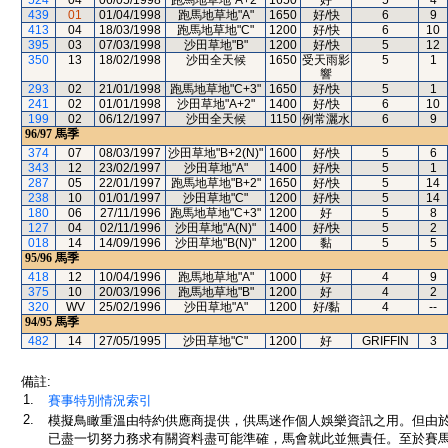
524
04
06/05/1998
跑馬地草地"A+2"
1650
好
5
4
439
01
01/04/1998
跑馬地草地"A"
1650
好/快
6
9
413
04
18/03/1998
跑馬地草地"C"
1200
好/快
6
10
395
03
07/03/1998
沙田草地"B"
1200
好/快
5
12
350
13
18/02/1998
沙田全天候
1650
受天雨影
5
1
響
293
02
21/01/1998
跑馬地草地"C+3"
1650
好/快
5
1
241
02
01/01/1998
沙田草地"A+2"
1400
好/快
6
10
199
02
06/12/1997
沙田全天候
1150
例常灑水
6
9
96/97
馬季
374
07
08/03/1997
沙田草地"B+2(N)"
1600
好/快
5
6
343
12
23/02/1997
沙田草地"A"
1400
好/快
5
1
287
05
22/01/1997
跑馬地草地"B+2"
1650
好/快
5
14
238
10
01/01/1997
沙田草地"C"
1200
好/快
5
14
180
06
27/11/1996
跑馬地草地"C+3"
1200
好
5
8
127
04
02/11/1996
沙田草地"A(N)"
1400
好/快
5
2
018
14
14/09/1996
沙田草地"B(N)"
1200
黏
5
5
95/96
馬季
418
12
10/04/1996
跑馬地草地"A"
1000
好
4
9
375
10
20/03/1996
跑馬地草地"B"
1200
好
4
2
320
WV
25/02/1996
沙田草地"A"
1200
好/黏
4
--
94/95
馬季
482
14
27/05/1995
沙田草地"C"
1200
好
GRIFFIN
3
備註:
1.
賽事特別情況索引
2.
模擬鳥瞰重溫由特約供應商提供，供馬迷作個人娛樂資訊之用。但由
已盡一切努力務求有關資料盡可能準確，馬會就此並無責任。至於賽馬