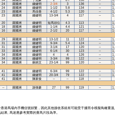
34
羅國洲
丁冠豪
1
6.7
130
--
1
24
羅國洲
錢健明
2-3/4
3
136
--
1
24
羅國洲
錢健明
1-1/2
5.8
134
--
1
23
羅國洲
馬佳善
4-1/2
5.3
120
--
1
23
羅國洲
錢健明
13-3/4
4
117
--
1
20
羅國洲
錢健明
短馬頭位
4.3
113
--
1
18
羅國洲
錢健明
1-1/4
4.4
121
--
1
16
羅國洲
錢健明
2-1/2
20
117
--
1
29
羅國洲
錢健明
13-1/2
11
122
--
1
31
羅國洲
錢健明
9-3/4
5.4
124
--
1
31
羅國洲
錢健明
3-1/4
17
120
--
1
33
羅國洲
錢健明
6-1/4
30
123
--
1
34
羅國洲
錢健明
4
4
126
--
1
34
羅國洲
錢健明
3-3/4
99
122
--
1
34
羅國洲
蘇錦文
23-1/4
99
120
--
1
41
羅國洲
錢健明
6-3/4
99
122
--
1
41
羅國洲
錢健明
20-3/4
79
122
--
1
41
羅國洲
陳家俊
--
--
118
--
--
羅國洲
謝偉豪
27
99
119
--
1
於香港馬場內手機信號頻繁，因此其他接收系統有可能受干擾而令模擬鳥瞰重溫
結果, 馬迷應參考實際的賽馬片段為準。