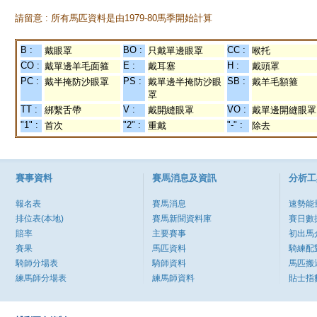
請留意 : 所有馬匹資料是由1979-80馬季開始計算
B :
BO :
CC :
戴眼罩
只戴單邊眼罩
喉托
CO :
E :
H :
戴單邊羊毛面箍
戴耳塞
戴頭罩
PC :
PS :
SB :
戴半掩防沙眼罩
戴單邊半掩防沙眼
戴羊毛額箍
罩
TT :
V :
VO :
綁繫舌帶
戴開縫眼罩
戴單邊開縫眼罩
"1" :
"2" :
"-" :
首次
重戴
除去
賽事資料
賽馬消息及資訊
分析工
報名表
賽馬消息
速勢能
排位表(本地)
賽馬新聞資料庫
賽日數
賠率
主要賽事
初出馬
賽果
馬匹資料
騎練配
騎師分場表
騎師資料
馬匹搬
練馬師分場表
練馬師資料
貼士指