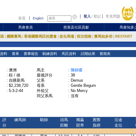
登入
/
登記
常見問題
首頁
English
馬會會員
慈善及社區貢獻
馬會知多
放區
|
國際賽馬
|
香港國際馬匹拍賣會
|
從化馬場
|
投注指南
|
賽馬知多些
|
RESTART
資料
賽果
賽事報告
騎練資料
馬匹資料
試閘結果
賽期表
:
澳洲
馬主
:
陳錦臺
:
棕 / 雄
最後評分
:
38
:
自購新馬
父系
:
Demus
:
$2,238,720
母系
:
Gentle Begum
:
5-3-2-44
外祖父
:
No Mercy
同父系馬
:
沒有
評
練馬師
騎師
頭馬
獨贏
實際
沿途
分
距離
賠率
負磅
走位