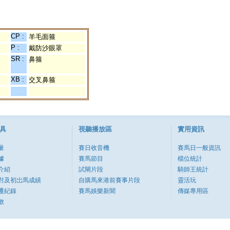
CP :
羊毛面箍
P :
戴防沙眼罩
SR :
鼻箍
XB :
交叉鼻箍
具
視聽播放區
實用資訊
量
賽日收音機
賽馬日一般資訊
據
賽馬節目
檔位統計
介紹
試閘片段
騎師王統計
對及初岀馬成績
自購馬來港前賽事片段
靈活玩
遷紀錄
賽馬娛樂新聞
傳媒專用區
數