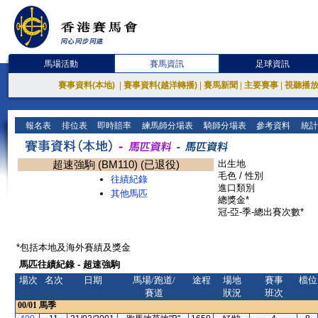
馬場活動
賽馬資訊
足球資訊
賽事資料(本地)
|
賽事資料(越洋轉播)
|
賽馬新聞
|
主要賽事
|
視聽播
報名表
排位表
即時賠率
練馬師分場表
騎師分場表
參考資料
統計
超速強駒 (BM110) (已退役)
出生地
毛色 / 性別
往績紀錄
進口類別
其他馬匹
總獎金*
冠-亞-季-總出賽次數*
*包括本地及海外賽績及獎金
馬匹往績紀錄 - 超速強駒
場次
名次
日期
馬場/跑道/
途程
場地
賽事
檔位
賽道
狀況
班次
00/01
馬季