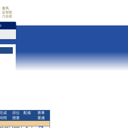
賽馬
足智彩
六合彩
少
完成
排位
配備
賽事
時間
體重
重播