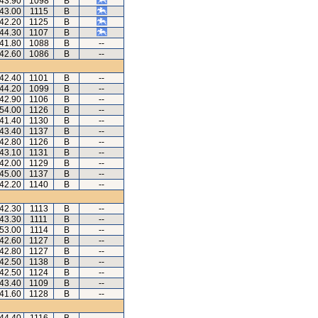
.43.90
1098
B
.43.00
1115
B
.42.20
1125
B
.44.30
1107
B
.41.80
1088
B
--
.42.60
1086
B
--
.42.40
1101
B
--
.44.20
1099
B
--
.42.90
1106
B
--
.54.00
1126
B
--
.41.40
1130
B
--
.43.40
1137
B
--
.42.80
1126
B
--
.43.10
1131
B
--
.42.00
1129
B
--
.45.00
1137
B
--
.42.20
1140
B
--
.42.30
1113
B
--
.43.30
1111
B
--
.53.00
1114
B
--
.42.60
1127
B
--
.42.80
1127
B
--
.42.50
1138
B
--
.42.50
1124
B
--
.43.40
1109
B
--
.41.60
1128
B
--