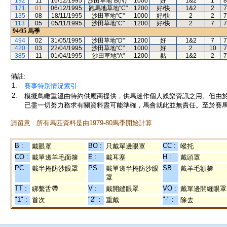
192
11
16/12/1995
沙田草地"B(N)"
1000
好
1&2
1
8
171
01
06/12/1995
跑馬地草地"C"
1200
好/快
1&2
2
7
135
08
18/11/1995
沙田草地"C"
1000
好/快
2
2
7
113
05
05/11/1995
沙田草地"C"
1200
好/快
2
7
7
94/95
馬季
494
02
31/05/1995
沙田草地"D"
1200
好
1&2
7
7
420
03
22/04/1995
沙田草地"C"
1000
好
2
10
7
385
11
01/04/1995
沙田草地"A"
1200
黏
1&2
2
7
備註:
1.
賽事特別情況索引
2.
模擬鳥瞰重溫由特約供應商提供，供馬迷作個人娛樂資訊之用。但由
已盡一切努力務求有關資料盡可能準確，馬會就此並無責任。至於賽馬
請留意 : 所有馬匹資料是由1979-80馬季開始計算
B :
BO :
CC :
戴眼罩
只戴單邊眼罩
喉托
CO :
E :
H :
戴單邊羊毛面箍
戴耳塞
戴頭罩
PC :
PS :
SB :
戴半掩防沙眼罩
戴單邊半掩防沙眼
戴羊毛額箍
罩
TT :
V :
VO :
綁繫舌帶
戴開縫眼罩
戴單邊開縫眼罩
"1" :
"2" :
"-" :
首次
重戴
除去