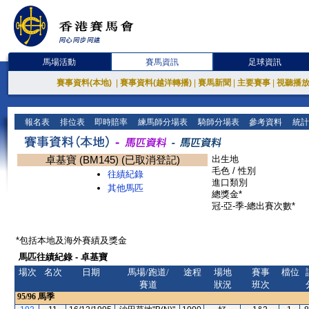
馬場活動
賽馬資訊
足球資訊
賽事資料(本地)
|
賽事資料(越洋轉播)
|
賽馬新聞
|
主要賽事
|
視聽播
報名表
排位表
即時賠率
練馬師分場表
騎師分場表
參考資料
統計
卓基寶 (BM145) (已取消登記)
出生地
毛色 / 性別
往績紀錄
進口類別
其他馬匹
總獎金*
冠-亞-季-總出賽次數*
*包括本地及海外賽績及獎金
馬匹往績紀錄 - 卓基寶
場次
名次
日期
馬場/跑道/
途程
場地
賽事
檔位
賽道
狀況
班次
95/96
馬季