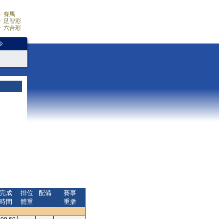
賽馬
足智彩
六合彩
少
完成
排位
配備
賽事
時間
體重
重播