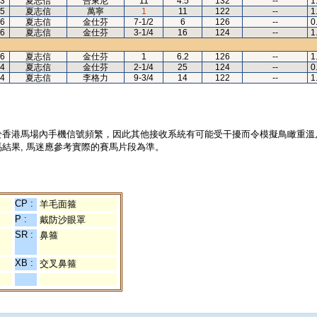
3
夏志信
告東尼
11
4.5
132
--
1
5
夏志信
萬寧
1
11
122
--
1
6
夏志信
金仕芬
7-1/2
6
126
--
0
6
夏志信
金仕芬
3-1/4
16
124
--
1
6
夏志信
金仕芬
1
6.2
126
--
1
4
夏志信
金仕芬
2-1/4
25
124
--
0
4
夏志信
李格力
9-3/4
14
122
--
1
於香港馬場內手機信號頻繁，因此其他接收系統有可能受干擾而令模擬鳥瞰重溫
結果, 馬迷應參考實際的賽馬片段為準。
CP :
羊毛面箍
P :
戴防沙眼罩
SR :
鼻箍
XB :
交叉鼻箍