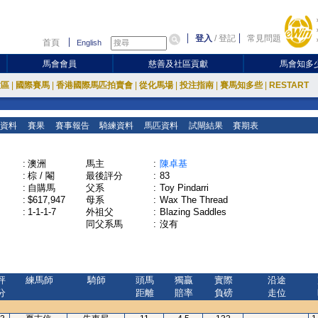
登入
/
登記
常見問題
首頁
English
馬會會員
慈善及社區貢獻
馬會知多
放區
|
國際賽馬
|
香港國際馬匹拍賣會
|
從化馬場
|
投注指南
|
賽馬知多些
|
RESTART
資料
賽果
賽事報告
騎練資料
馬匹資料
試閘結果
賽期表
:
澳洲
馬主
:
陳卓基
:
棕 / 閹
最後評分
:
83
:
自購馬
父系
:
Toy Pindarri
:
$617,947
母系
:
Wax The Thread
:
1-1-1-7
外祖父
:
Blazing Saddles
同父系馬
:
沒有
評
練馬師
騎師
頭馬
獨贏
實際
沿途
分
距離
賠率
負磅
走位