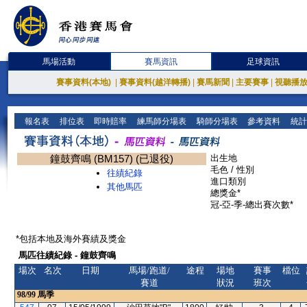
馬場活動
賽馬資訊
足球資訊
賽事資料(本地)
|
賽事資料(越洋轉播)
|
賽馬新聞
|
主要賽事
|
視聽播
報名表
排位表
即時賠率
練馬師分場表
騎師分場表
參考資料
統計
鐘鼓齊鳴 (BM157) (已退役)
出生地
毛色 / 性別
往績紀錄
進口類別
其他馬匹
總獎金*
冠-亞-季-總出賽次數*
*包括本地及海外賽績及獎金
馬匹往績紀錄 - 鐘鼓齊鳴
場次
名次
日期
馬場/跑道/
途程
場地
賽事
檔位
賽道
狀況
班次
98/99
馬季