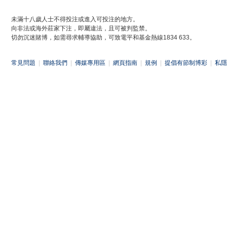
未滿十八歲人士不得投注或進入可投注的地方。
向非法或海外莊家下注，即屬違法，且可被判監禁。
切勿沉迷賭博，如需尋求輔導協助，可致電平和基金熱線1834 633。
常見問題
|
聯絡我們
|
傳媒專用區
|
網頁指南
|
規例
|
提倡有節制博彩
|
私隱