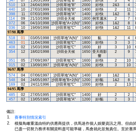
547
07
15/05/1999
沙田草地"B"
1800
好/快
3
4
510
13
24/04/1999
沙田草地"B"
2000
好/快
2&3
4
440
10
27/03/1999
沙田草地"B"
1400
好/快
2
11
398
11
07/03/1999
沙田草地"A"
1400
好/快
1&2
8
114
09
21/10/1998
沙田全天候
1800
例常灑水
2
7
072
06
04/10/1998
沙田草地"A+2(N)"
1900
好/快
1&2
8
036
10
19/09/1998
沙田草地"C"
1400
好/快
1&2
11
97/98
馬季
518
01
03/05/1998
沙田草地"A(N)"
1900
黏
2
4
463
01
11/04/1998
沙田草地"C"
1800
好/快
3
3
408
02
15/03/1998
沙田草地"C"
1600
好
3
10
354
12
18/02/1998
沙田全天候
1650
受天雨影
2
9
響
051
05
27/09/1997
沙田草地"C"
1600
好/快
2
10
015
02
13/09/1997
沙田草地"A(N)"
1200
好/快
3
10
96/97
馬季
574
04
07/06/1997
沙田草地"A(N)"
1400
好
1&2
1
548
04
24/05/1997
沙田草地"B+2(N)"
1200
好/黏
1&2
8
169
02
24/11/1996
沙田草地"C"
1000
好/快
2
13
94/95
馬季
485
02
27/05/1995
沙田草地"C"
1400
好
2
2
457
02
13/05/1995
沙田草地"A"
1200
好/黏
2
3
備註:
1.
賽事特別情況索引
2.
模擬鳥瞰重溫由特約供應商提供，供馬迷作個人娛樂資訊之用。但由
已盡一切努力務求有關資料盡可能準確，馬會就此並無責任。至於賽馬