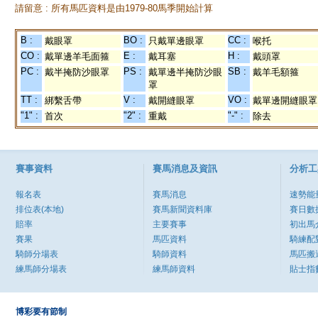
請留意 : 所有馬匹資料是由1979-80馬季開始計算
B :
BO :
CC :
戴眼罩
只戴單邊眼罩
喉托
CO :
E :
H :
戴單邊羊毛面箍
戴耳塞
戴頭罩
PC :
PS :
SB :
戴半掩防沙眼罩
戴單邊半掩防沙眼
戴羊毛額箍
罩
TT :
V :
VO :
綁繫舌帶
戴開縫眼罩
戴單邊開縫眼罩
"1" :
"2" :
"-" :
首次
重戴
除去
賽事資料
賽馬消息及資訊
分析工
報名表
賽馬消息
速勢能
排位表(本地)
賽馬新聞資料庫
賽日數
賠率
主要賽事
初出馬
賽果
馬匹資料
騎練配
騎師分場表
騎師資料
馬匹搬
練馬師分場表
練馬師資料
貼士指
博彩要有節制