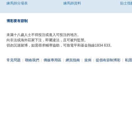
練馬師分場表
練馬師資料
貼士指
博彩要有節制
未滿十八歲人士不得投注或進入可投注的地方。
向非法或海外莊家下注，即屬違法，且可被判監禁。
切勿沉迷賭博，如需尋求輔導協助，可致電平和基金熱線1834 633。
常見問題
|
聯絡我們
|
傳媒專用區
|
網頁指南
|
規例
|
提倡有節制博彩
|
私隱