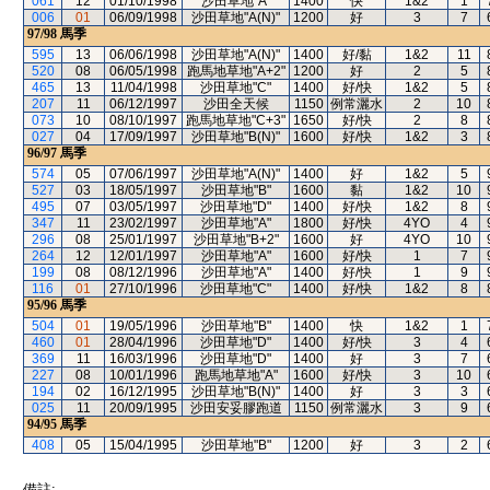
061
12
01/10/1998
沙田草地"A"
1400
快
1&2
1
006
01
06/09/1998
沙田草地"A(N)"
1200
好
3
7
97/98
馬季
595
13
06/06/1998
沙田草地"A(N)"
1400
好/黏
1&2
11
520
08
06/05/1998
跑馬地草地"A+2"
1200
好
2
5
465
13
11/04/1998
沙田草地"C"
1400
好/快
1&2
5
207
11
06/12/1997
沙田全天候
1150
例常灑水
2
10
073
10
08/10/1997
跑馬地草地"C+3"
1650
好/快
2
8
027
04
17/09/1997
沙田草地"B(N)"
1600
好/快
1&2
3
96/97
馬季
574
05
07/06/1997
沙田草地"A(N)"
1400
好
1&2
5
527
03
18/05/1997
沙田草地"B"
1600
黏
1&2
10
495
07
03/05/1997
沙田草地"D"
1400
好/快
1&2
8
347
11
23/02/1997
沙田草地"A"
1800
好/快
4YO
4
296
08
25/01/1997
沙田草地"B+2"
1600
好
4YO
10
264
12
12/01/1997
沙田草地"A"
1600
好/快
1
7
199
08
08/12/1996
沙田草地"A"
1400
好/快
1
9
116
01
27/10/1996
沙田草地"C"
1400
好/快
1&2
8
95/96
馬季
504
01
19/05/1996
沙田草地"B"
1400
快
1&2
1
460
01
28/04/1996
沙田草地"D"
1400
好/快
3
4
369
11
16/03/1996
沙田草地"D"
1400
好
3
7
227
08
10/01/1996
跑馬地草地"A"
1600
好/快
3
10
194
02
16/12/1995
沙田草地"B(N)"
1400
好
3
3
025
11
20/09/1995
沙田安妥膠跑道
1150
例常灑水
3
9
94/95
馬季
408
05
15/04/1995
沙田草地"B"
1200
好
3
2
備註: