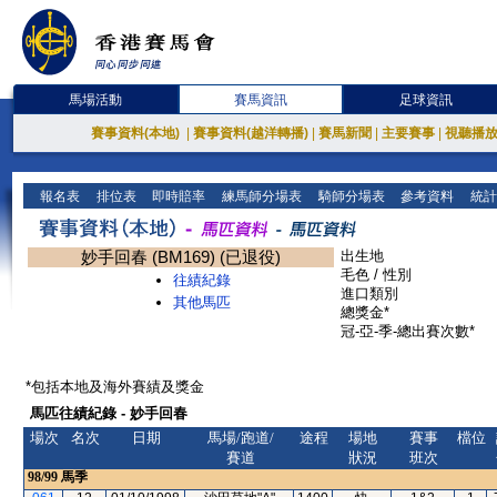
馬場活動
賽馬資訊
足球資訊
賽事資料(本地)
|
賽事資料(越洋轉播)
|
賽馬新聞
|
主要賽事
|
視聽播
報名表
排位表
即時賠率
練馬師分場表
騎師分場表
參考資料
統計
妙手回春 (BM169) (已退役)
出生地
毛色 / 性別
往績紀錄
進口類別
其他馬匹
總獎金*
冠-亞-季-總出賽次數*
*包括本地及海外賽績及獎金
馬匹往績紀錄 - 妙手回春
場次
名次
日期
馬場/跑道/
途程
場地
賽事
檔位
賽道
狀況
班次
98/99
馬季