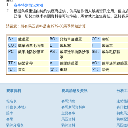
1.
賽事特別情況索引
2.
模擬鳥瞰重溫由特約供應商提供，供馬迷作個人娛樂資訊之用。但由
已盡一切努力務求有關資料盡可能準確，馬會就此並無責任。至於賽馬
請留意 : 所有馬匹資料是由1979-80馬季開始計算
B :
BO :
CC :
戴眼罩
只戴單邊眼罩
喉托
CO :
E :
H :
戴單邊羊毛面箍
戴耳塞
戴頭罩
PC :
PS :
SB :
戴半掩防沙眼罩
戴單邊半掩防沙眼
戴羊毛額箍
罩
TT :
V :
VO :
綁繫舌帶
戴開縫眼罩
戴單邊開縫眼罩
"1" :
"2" :
"-" :
首次
重戴
除去
賽事資料
賽馬消息及資訊
分析工
報名表
賽馬消息
速勢能
排位表(本地)
賽馬新聞資料庫
賽日數
賠率
主要賽事
初出馬
賽果
馬匹資料
騎練配
騎師分場表
騎師資料
馬匹搬