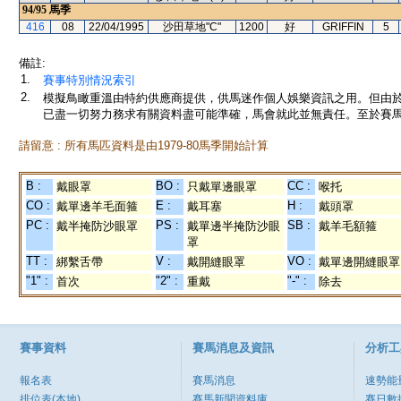
94/95
馬季
416
08
22/04/1995
沙田草地"C"
1200
好
GRIFFIN
5
備註:
1.
賽事特別情況索引
2.
模擬鳥瞰重溫由特約供應商提供，供馬迷作個人娛樂資訊之用。但由
已盡一切努力務求有關資料盡可能準確，馬會就此並無責任。至於賽馬
請留意 : 所有馬匹資料是由1979-80馬季開始計算
B :
BO :
CC :
戴眼罩
只戴單邊眼罩
喉托
CO :
E :
H :
戴單邊羊毛面箍
戴耳塞
戴頭罩
PC :
PS :
SB :
戴半掩防沙眼罩
戴單邊半掩防沙眼
戴羊毛額箍
罩
TT :
V :
VO :
綁繫舌帶
戴開縫眼罩
戴單邊開縫眼罩
"1" :
"2" :
"-" :
首次
重戴
除去
賽事資料
賽馬消息及資訊
分析工
報名表
賽馬消息
速勢能
排位表(本地)
賽馬新聞資料庫
賽日數