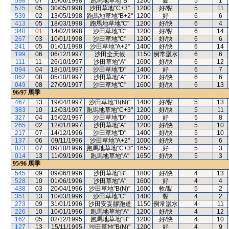
598
07
10/06/1998
跑馬地草地"B"
1200
黏
5
1
575
05
30/05/1998
沙田草地"C+3"
1200
好/黏
5
11
539
02
13/05/1998
跑馬地草地"B+2"
1200
好
6
6
413
05
18/03/1998
跑馬地草地"C"
1200
好/快
6
4
340
01
14/02/1998
沙田草地"C"
1200
好/黏
6
14
267
03
10/01/1998
沙田草地"C"
1200
好/快
6
6
241
05
01/01/1998
沙田草地"A+2"
1400
好/快
6
14
199
06
06/12/1997
沙田全天候
1150
例常灑水
6
6
111
11
26/10/1997
沙田草地"A"
1600
好/快
6
12
094
04
18/10/1997
沙田草地"D"
1400
好
6
7
062
08
05/10/1997
沙田草地"A"
1200
好/快
6
6
049
08
27/09/1997
沙田草地"C"
1600
好/快
6
13
96/97
馬季
467
13
19/04/1997
沙田草地"B(N)"
1400
好/黏
5
13
383
10
12/03/1997
跑馬地草地"C+3"
1200
好/快
5
11
327
04
15/02/1997
沙田草地"D"
1000
好
5
8
265
02
12/01/1997
沙田草地"A"
1200
好/快
5
10
217
07
14/12/1996
沙田草地"D"
1400
好/快
5
10
137
06
09/11/1996
沙田草地"A+2"
1000
好/快
5
6
073
07
09/10/1996
跑馬地草地"C+3"
1650
好
5
3
014
13
11/09/1996
跑馬地草地"A"
1650
好/快
5
3
95/96
馬季
545
09
09/06/1996
沙田草地"B"
1800
好/快
4
13
528
10
01/06/1996
沙田草地"A"
1600
好
4
4
438
03
20/04/1996
沙田草地"B(N)"
1600
軟/黏
5
2
351
13
10/03/1996
沙田草地"C"
1400
黏
4
2
273
09
31/01/1996
沙田安妥膠跑道
1150
例常灑水
4
11
226
10
10/01/1996
跑馬地草地"A"
1200
好/快
4
12
162
05
02/12/1995
跑馬地草地"B"
1200
好/快
4
10
127
13
15/11/1995
沙田草地"B(N)"
1200
好
4
9