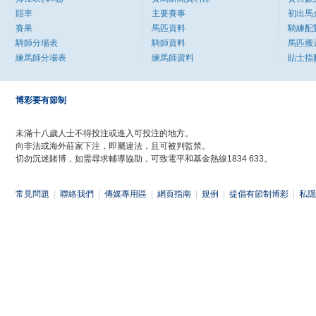
賠率
主要賽事
初出馬
賽果
馬匹資料
騎練配
騎師分場表
騎師資料
馬匹搬
練馬師分場表
練馬師資料
貼士指
博彩要有節制
未滿十八歲人士不得投注或進入可投注的地方。
向非法或海外莊家下注，即屬違法，且可被判監禁。
切勿沉迷賭博，如需尋求輔導協助，可致電平和基金熱線1834 633。
常見問題
|
聯絡我們
|
傳媒專用區
|
網頁指南
|
規例
|
提倡有節制博彩
|
私隱