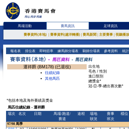
馬場活動
賽馬資訊
足球資訊
賽事資料(本地)
|
賽事資料(越洋轉播)
|
賽馬新聞
|
主要賽事
|
視聽播
報名表
排位表
即時賠率
練馬師分場表
騎師分場表
參考資料
統計
運祥爵 (BM178) (已退役)
出生地
毛色 / 性別
往績紀錄
進口類別
其他馬匹
總獎金*
冠-亞-季-總出賽次數*
*包括本地及海外賽績及獎金
馬匹往績紀錄 - 運祥爵
場次
名次
日期
馬場/跑道/
途程
場地
賽事
檔位
賽道
狀況
班次
97/98
馬季