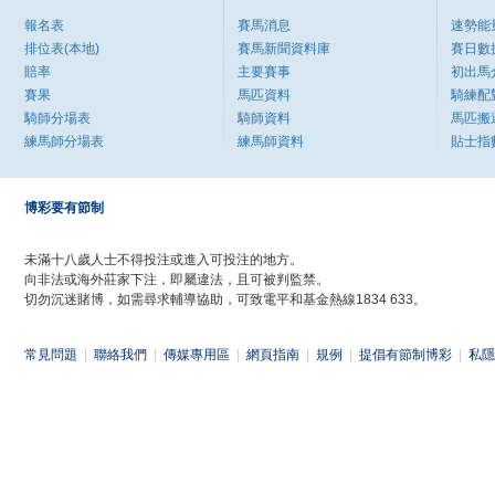
報名表
賽馬消息
速勢能
排位表(本地)
賽馬新聞資料庫
賽日數
賠率
主要賽事
初出馬
賽果
馬匹資料
騎練配
騎師分場表
騎師資料
馬匹搬
練馬師分場表
練馬師資料
貼士指
博彩要有節制
未滿十八歲人士不得投注或進入可投注的地方。
向非法或海外莊家下注，即屬違法，且可被判監禁。
切勿沉迷賭博，如需尋求輔導協助，可致電平和基金熱線1834 633。
常見問題
|
聯絡我們
|
傳媒專用區
|
網頁指南
|
規例
|
提倡有節制博彩
|
私隱