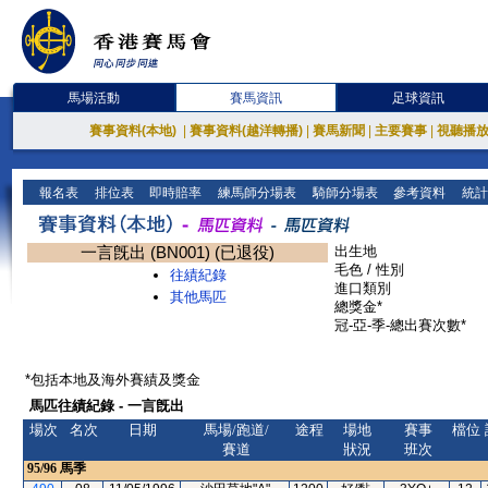
馬場活動
賽馬資訊
足球資訊
賽事資料(本地)
|
賽事資料(越洋轉播)
|
賽馬新聞
|
主要賽事
|
視聽播
報名表
排位表
即時賠率
練馬師分場表
騎師分場表
參考資料
統計
一言旣出 (BN001) (已退役)
出生地
毛色 / 性別
往績紀錄
進口類別
其他馬匹
總獎金*
冠-亞-季-總出賽次數*
*包括本地及海外賽績及獎金
馬匹往績紀錄 - 一言旣出
場次
名次
日期
馬場/跑道/
途程
場地
賽事
檔位
賽道
狀況
班次
95/96
馬季