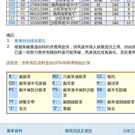
490
08
11/05/1996
沙田草地"A"
1200
好/黏
3YO+
12
435
02
17/04/1996
跑馬地草地"A+3"
1200
好
1&2
8
208
07
01/01/1996
沙田草地"B+2"
1200
好/快
1&2
9
175
01
06/12/1995
跑馬地草地"C"
1200
好/快
1&2
5
115
05
05/11/1995
沙田草地"C"
1200
好/快
1
7
068
01
11/10/1995
沙田草地"A+2(N)"
1200
好/快
1&2
12
備註:
1.
賽事特別情況索引
2.
模擬鳥瞰重溫由特約供應商提供，供馬迷作個人娛樂資訊之用。但由
已盡一切努力務求有關資料盡可能準確，馬會就此並無責任。至於賽馬
請留意 : 所有馬匹資料是由1979-80馬季開始計算
B :
BO :
CC :
戴眼罩
只戴單邊眼罩
喉托
CO :
E :
H :
戴單邊羊毛面箍
戴耳塞
戴頭罩
PC :
PS :
SB :
戴半掩防沙眼罩
戴單邊半掩防沙眼
戴羊毛額箍
罩
TT :
V :
VO :
綁繫舌帶
戴開縫眼罩
戴單邊開縫眼罩
"1" :
"2" :
"-" :
首次
重戴
除去
賽事資料
賽馬消息及資訊
分析工