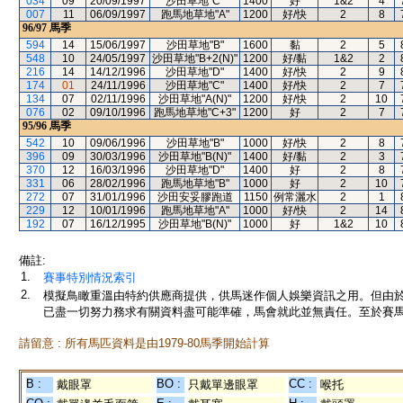
034
09
20/09/1997
沙田草地"C"
1400
好
1&2
4
007
11
06/09/1997
跑馬地草地"A"
1200
好/快
2
8
96/97
馬季
594
14
15/06/1997
沙田草地"B"
1600
黏
2
5
548
10
24/05/1997
沙田草地"B+2(N)"
1200
好/黏
1&2
2
216
14
14/12/1996
沙田草地"D"
1400
好/快
2
9
174
01
24/11/1996
沙田草地"C"
1400
好/快
2
7
134
07
02/11/1996
沙田草地"A(N)"
1200
好/快
2
10
076
02
09/10/1996
跑馬地草地"C+3"
1200
好
2
7
95/96
馬季
542
10
09/06/1996
沙田草地"B"
1000
好/快
2
8
396
09
30/03/1996
沙田草地"B(N)"
1400
好/黏
2
3
370
12
16/03/1996
沙田草地"D"
1400
好
2
8
331
06
28/02/1996
跑馬地草地"B"
1000
好
2
10
272
07
31/01/1996
沙田安妥膠跑道
1150
例常灑水
2
1
229
12
10/01/1996
跑馬地草地"A"
1000
好/快
2
14
192
07
16/12/1995
沙田草地"B(N)"
1000
好
1&2
10
備註:
1.
賽事特別情況索引
2.
模擬鳥瞰重溫由特約供應商提供，供馬迷作個人娛樂資訊之用。但由
已盡一切努力務求有關資料盡可能準確，馬會就此並無責任。至於賽馬
請留意 : 所有馬匹資料是由1979-80馬季開始計算
B :
BO :
CC :
戴眼罩
只戴單邊眼罩
喉托