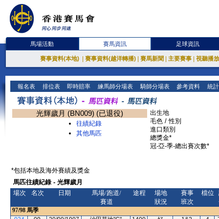
馬場活動
賽馬資訊
足球資訊
賽事資料(本地)
|
賽事資料(越洋轉播)
|
賽馬新聞
|
主要賽事
|
視聽播
報名表
排位表
即時賠率
練馬師分場表
騎師分場表
參考資料
統計
光輝歲月 (BN009) (已退役)
出生地
毛色 / 性別
往績紀錄
進口類別
其他馬匹
總獎金*
冠-亞-季-總出賽次數*
*包括本地及海外賽績及獎金
馬匹往績紀錄 - 光輝歲月
場次
名次
日期
馬場/跑道/
途程
場地
賽事
檔位
賽道
狀況
班次
97/98
馬季