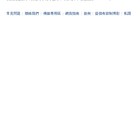
常見問題
|
聯絡我們
|
傳媒專用區
|
網頁指南
|
規例
|
提倡有節制博彩
|
私隱