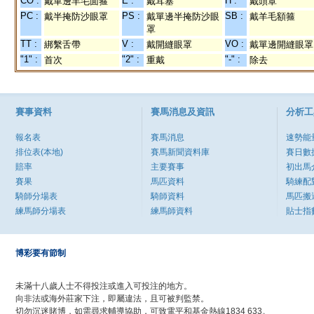
CO :
E :
H :
戴單邊羊毛面箍
戴耳塞
戴頭罩
PC :
PS :
SB :
戴半掩防沙眼罩
戴單邊半掩防沙眼
戴羊毛額箍
罩
TT :
V :
VO :
綁繫舌帶
戴開縫眼罩
戴單邊開縫眼罩
"1" :
"2" :
"-" :
首次
重戴
除去
賽事資料
賽馬消息及資訊
分析工
報名表
賽馬消息
速勢能
排位表(本地)
賽馬新聞資料庫
賽日數
賠率
主要賽事
初出馬
賽果
馬匹資料
騎練配
騎師分場表
騎師資料
馬匹搬
練馬師分場表
練馬師資料
貼士指
博彩要有節制
未滿十八歲人士不得投注或進入可投注的地方。
向非法或海外莊家下注，即屬違法，且可被判監禁。
切勿沉迷賭博，如需尋求輔導協助，可致電平和基金熱線1834 633。