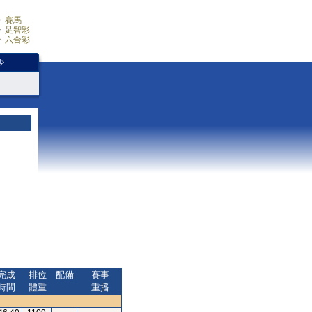
賽馬
足智彩
六合彩
少
完成
排位
配備
賽事
時間
體重
重播