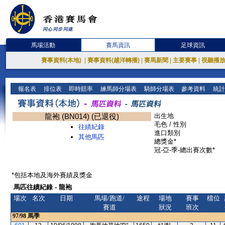
馬場活動
賽馬資訊
足球資訊
賽事資料(本地)
|
賽事資料(越洋轉播)
|
賽馬新聞
|
主要賽事
|
視聽播
報名表
排位表
即時賠率
練馬師分場表
騎師分場表
參考資料
統計
龍袍 (BN014) (已退役)
出生地
毛色 / 性別
往績紀錄
進口類別
其他馬匹
總獎金*
冠-亞-季-總出賽次數*
*包括本地及海外賽績及獎金
馬匹往績紀錄 - 龍袍
場次
名次
日期
馬場/跑道/
途程
場地
賽事
檔位
賽道
狀況
班次
97/98
馬季