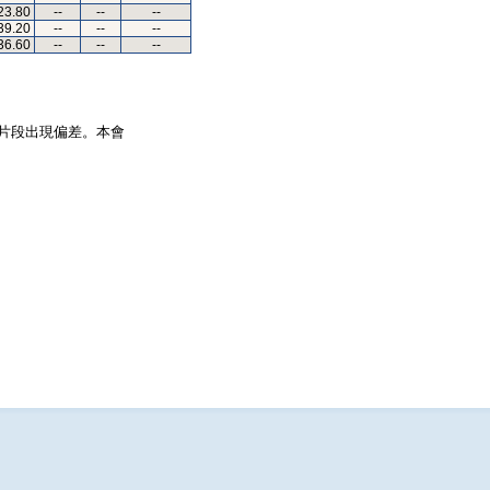
23.80
--
--
--
39.20
--
--
--
36.60
--
--
--
片段出現偏差。本會