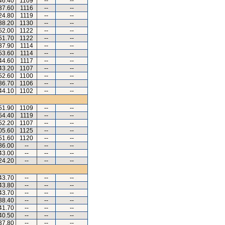
46.40
1109
--
--
37.60
1116
--
--
24.80
1119
--
--
38.20
1130
--
--
52.00
1122
--
--
51.70
1122
--
--
37.90
1114
--
--
53.60
1114
--
--
44.60
1117
--
--
43.20
1107
--
--
52.60
1100
--
--
36.70
1106
--
--
44.10
1102
--
--
51.90
1109
--
--
54.40
1119
--
--
52.20
1107
--
--
05.60
1125
--
--
51.60
1120
--
--
36.00
--
--
--
43.00
--
--
--
24.20
--
--
--
43.70
--
--
--
43.80
--
--
--
43.70
--
--
--
38.40
--
--
--
41.70
--
--
--
40.50
--
--
--
37.80
--
--
--