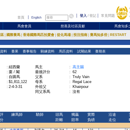
登入
/
登記
常見問題
首頁
English
馬會會員
慈善及社區貢獻
馬會知多
放區
|
國際賽馬
|
香港國際馬匹拍賣會
|
從化馬場
|
投注指南
|
賽馬知多些
|
RESTART
資料
賽果
賽事報告
騎練資料
馬匹資料
試閘結果
賽期表
:
紐西蘭
馬主
:
高主賜
:
棗 / 閹
最後評分
:
62
:
自購馬
父系
:
Truly Vain
:
$1,811,122
母系
:
Regal Lace
:
2-4-3-31
外祖父
:
Khairpour
同父系馬
:
沒有
評
練馬師
騎師
頭馬
獨贏
實際
沿途
分
距離
賠率
負磅
走位