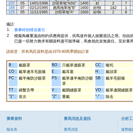
237
05
14/01/1996
沙田草地"A(N)"
1400
好
2
7
168
07
02/12/1995
跑馬地草地"B"
1600
好/快
1&2
1
125
05
11/11/1995
沙田草地"A"
1600
好/快
2
8
備註:
1.
賽事特別情況索引
2.
模擬鳥瞰重溫由特約供應商提供，供馬迷作個人娛樂資訊之用。但由
已盡一切努力務求有關資料盡可能準確，馬會就此並無責任。至於賽馬
請留意 : 所有馬匹資料是由1979-80馬季開始計算
B :
BO :
CC :
戴眼罩
只戴單邊眼罩
喉托
CO :
E :
H :
戴單邊羊毛面箍
戴耳塞
戴頭罩
PC :
PS :
SB :
戴半掩防沙眼罩
戴單邊半掩防沙眼
戴羊毛額箍
罩
TT :
V :
VO :
綁繫舌帶
戴開縫眼罩
戴單邊開縫眼罩
"1" :
"2" :
"-" :
首次
重戴
除去
賽事資料
賽馬消息及資訊
分析工
報名表
賽馬消息
速勢能