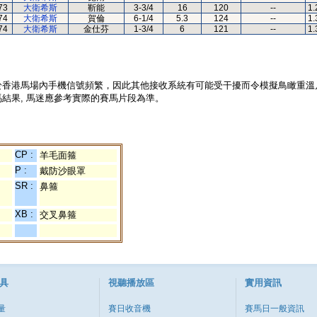
73
大衛希斯
靳能
3-3/4
16
120
--
1.
74
大衛希斯
賀倫
6-1/4
5.3
124
--
1.
74
大衛希斯
金仕芬
1-3/4
6
121
--
1.
於香港馬場內手機信號頻繁，因此其他接收系統有可能受干擾而令模擬鳥瞰重溫
結果, 馬迷應參考實際的賽馬片段為準。
CP :
羊毛面箍
P :
戴防沙眼罩
SR :
鼻箍
XB :
交叉鼻箍
具
視聽播放區
實用資訊
量
賽日收音機
賽馬日一般資訊