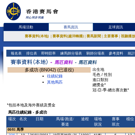
馬場活動
賽馬資訊
足球資訊
賽事資料(本地)
|
賽事資料(越洋轉播)
|
賽馬新聞
|
主要賽事
|
視聽播
報名表
排位表
即時賠率
練馬師分場表
騎師分場表
參考資料
統計
多成功 (BN042) (已退役)
出生地
毛色 / 性別
往績紀錄
進口類別
其他馬匹
總獎金*
冠-亞-季-總出賽次數*
*包括本地及海外賽績及獎金
馬匹往績紀錄 - 多成功
場次
名次
日期
馬場/跑道/
途程
場地
賽事
檔位
賽道
狀況
班次
00/01
馬季