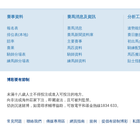
賽事資料
賽馬消息及資訊
分析工
報名表
賽馬消息
速勢能
排位表(本地)
賽馬新聞資料庫
賽日數
賠率
主要賽事
初出馬
賽果
馬匹資料
騎練配
騎師分場表
騎師資料
馬匹搬
練馬師分場表
練馬師資料
貼士指
博彩要有節制
未滿十八歲人士不得投注或進入可投注的地方。
向非法或海外莊家下注，即屬違法，且可被判監禁。
切勿沉迷賭博，如需尋求輔導協助，可致電平和基金熱線1834 633。
常見問題
|
聯絡我們
|
傳媒專用區
|
網頁指南
|
規例
|
提倡有節制博彩
|
私隱