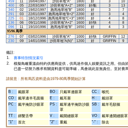
459
11
16/04/1997
沙田草地"A"
1800
好
3
10
400
05
22/03/1997
沙田草地"A+2"
1800
好/黏
3
13
340
02
19/02/1997
跑馬地草地"B"
1800
好
3
7
291
03
22/01/1997
跑馬地草地"B+2"
2200
好
3
4
225
01
18/12/1996
跑馬地草地"C+3"
1800
好
4
8
136
06
09/11/1996
沙田草地"A+2"
1600
好/快
4
8
096
11
19/10/1996
跑馬地草地"B"
1650
好
4
3
95/96
馬季
276
07
03/02/1996
沙田草地"A"
1000
好/快
GRIFFIN
12
230
09
14/01/1996
沙田草地"A(N)"
1200
好
GRIFFIN
9
備註:
1.
賽事特別情況索引
2.
模擬鳥瞰重溫由特約供應商提供，供馬迷作個人娛樂資訊之用。但由
已盡一切努力務求有關資料盡可能準確，馬會就此並無責任。至於賽馬
請留意 : 所有馬匹資料是由1979-80馬季開始計算
B :
BO :
CC :
戴眼罩
只戴單邊眼罩
喉托
CO :
E :
H :
戴單邊羊毛面箍
戴耳塞
戴頭罩
PC :
PS :
SB :
戴半掩防沙眼罩
戴單邊半掩防沙眼
戴羊毛額箍
罩
TT :
V :
VO :
綁繫舌帶
戴開縫眼罩
戴單邊開縫眼罩
"1" :
"2" :
"-" :
首次
重戴
除去