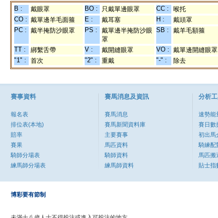
B :
BO :
CC :
戴眼罩
只戴單邊眼罩
喉托
CO :
E :
H :
戴單邊羊毛面箍
戴耳塞
戴頭罩
PC :
PS :
SB :
戴半掩防沙眼罩
戴單邊半掩防沙眼
戴羊毛額箍
罩
TT :
V :
VO :
綁繫舌帶
戴開縫眼罩
戴單邊開縫眼罩
"1" :
"2" :
"-" :
首次
重戴
除去
賽事資料
賽馬消息及資訊
分析工
報名表
賽馬消息
速勢能
排位表(本地)
賽馬新聞資料庫
賽日數
賠率
主要賽事
初出馬
賽果
馬匹資料
騎練配
騎師分場表
騎師資料
馬匹搬
練馬師分場表
練馬師資料
貼士指
博彩要有節制
未滿十八歲人士不得投注或進入可投注的地方。