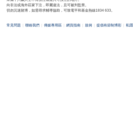
向非法或海外莊家下注，即屬違法，且可被判監禁。
切勿沉迷賭博，如需尋求輔導協助，可致電平和基金熱線1834 633。
常見問題
|
聯絡我們
|
傳媒專用區
|
網頁指南
|
規例
|
提倡有節制博彩
|
私隱