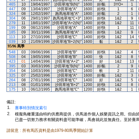
465
10
19/04/1997
沙田草地"B(N)"
1600
好/黏
3YO+
1
447
09
13/04/1997
沙田草地"A"
1600
好/快
1
6
324
08
12/02/1997
跑馬地草地"A"
1800
好/黏
2
1
304
06
29/01/1997
跑馬地草地"C+3"
1800
好/快
1&2
9
279
11
18/01/1997
沙田草地"A+2(N)"
1400
好/快
1&2
11
199
09
08/12/1996
沙田草地"A"
1400
好/快
1
11
185
09
30/11/1996
跑馬地草地"A"
1650
好/快
1&2
9
113
10
27/10/1996
沙田草地"C"
1400
好/快
1&2
14
039
10
21/09/1996
沙田草地"B+2(N)"
1600
黏
1&2
2
95/96
馬季
548
03
09/06/1996
沙田草地"B"
1600
好/快
1&2
4
508
04
19/05/1996
沙田草地"B"
1400
快
1&2
8
423
01
14/04/1996
沙田草地"A+2"
1400
好
1&2
13
395
03
30/03/1996
沙田草地"B(N)"
1400
好/黏
2
9
354
04
10/03/1996
沙田草地"C"
1600
軟
2
11
325
07
25/02/1996
沙田草地"A"
1600
好/黏
1&2
3
264
08
27/01/1996
沙田草地"C"
1400
好
1&2
5
213
08
01/01/1996
沙田草地"B+2"
1200
好/快
1&2
8
175
10
06/12/1995
跑馬地草地"C"
1200
好/快
1&2
1
備註:
1.
賽事特別情況索引
2.
模擬鳥瞰重溫由特約供應商提供，供馬迷作個人娛樂資訊之用。但由
已盡一切努力務求有關資料盡可能準確，馬會就此並無責任。至於賽馬
請留意 : 所有馬匹資料是由1979-80馬季開始計算