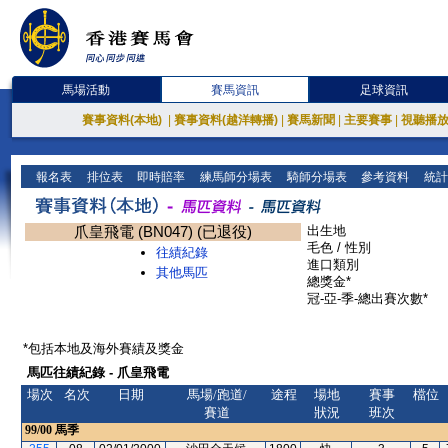
馬場活動
賽馬資訊
足球資訊
賽事資料(本地)
|
賽事資料(越洋轉播)
|
賽馬新聞
|
主要賽事
|
視聽播
報名表
排位表
即時賠率
練馬師分場表
騎師分場表
參考資料
統計
爪皇飛電 (BN047) (已退役)
出生地
毛色 / 性別
往績紀錄
進口類別
其他馬匹
總獎金*
冠-亞-季-總出賽次數*
*包括本地及海外賽績及獎金
馬匹往績紀錄 - 爪皇飛電
場次
名次
日期
馬場/跑道/
途程
場地
賽事
檔位
賽道
狀況
班次
99/00
馬季