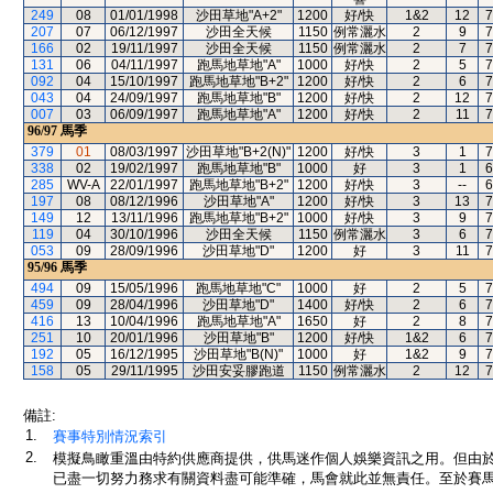
249
08
01/01/1998
沙田草地"A+2"
1200
好/快
1&2
12
7
207
07
06/12/1997
沙田全天候
1150
例常灑水
2
9
7
166
02
19/11/1997
沙田全天候
1150
例常灑水
2
7
7
131
06
04/11/1997
跑馬地草地"A"
1000
好/快
2
5
7
092
04
15/10/1997
跑馬地草地"B+2"
1200
好/快
2
6
7
043
04
24/09/1997
跑馬地草地"B"
1200
好/快
2
12
7
007
03
06/09/1997
跑馬地草地"A"
1200
好/快
2
11
7
96/97
馬季
379
01
08/03/1997
沙田草地"B+2(N)"
1200
好/快
3
1
7
338
02
19/02/1997
跑馬地草地"B"
1000
好
3
1
6
285
WV-A
22/01/1997
跑馬地草地"B+2"
1200
好/快
3
--
6
197
08
08/12/1996
沙田草地"A"
1200
好/快
3
13
7
149
12
13/11/1996
跑馬地草地"B+2"
1000
好/快
3
9
7
119
04
30/10/1996
沙田全天候
1150
例常灑水
3
6
7
053
09
28/09/1996
沙田草地"D"
1200
好
3
11
7
95/96
馬季
494
09
15/05/1996
跑馬地草地"C"
1000
好
2
5
7
459
09
28/04/1996
沙田草地"D"
1400
好/快
2
6
7
416
13
10/04/1996
跑馬地草地"A"
1650
好
2
8
7
251
10
20/01/1996
沙田草地"B"
1200
好/快
1&2
6
7
192
05
16/12/1995
沙田草地"B(N)"
1000
好
1&2
9
7
158
05
29/11/1995
沙田安妥膠跑道
1150
例常灑水
2
12
7
備註:
1.
賽事特別情況索引
2.
模擬鳥瞰重溫由特約供應商提供，供馬迷作個人娛樂資訊之用。但由
已盡一切努力務求有關資料盡可能準確，馬會就此並無責任。至於賽馬