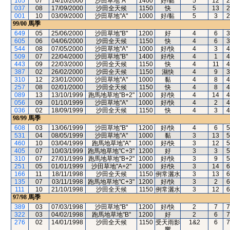
105
07
14/10/2000
沙田草地"A"
1400
好/黏
5
12
2
037
08
17/09/2000
沙田全天候
1150
快
5
13
2
001
10
03/09/2000
沙田草地"A"
1000
好/黏
5
3
2
99/00
馬季
649
05
25/06/2000
沙田草地"B"
1200
好
4
6
3
605
06
04/06/2000
沙田全天候
1150
快
4
6
3
544
08
07/05/2000
沙田草地"A"
1000
好/快
4
3
4
509
07
22/04/2000
沙田草地"B"
1400
好/快
4
1
4
443
09
22/03/2000
沙田全天候
1150
快
4
11
4
387
02
26/02/2000
沙田全天候
1150
濕快
4
9
3
310
12
23/01/2000
沙田草地"A"
1000
黏
4
8
4
257
08
02/01/2000
沙田全天候
1150
快
4
8
4
089
13
13/10/1999
跑馬地草地"B+2"
1000
好/快
4
14
4
056
09
01/10/1999
沙田草地"A"
1000
好/快
4
2
4
036
02
18/09/1999
沙田全天候
1150
快
4
3
4
98/99
馬季
608
03
13/06/1999
沙田草地"B"
1200
好/快
4
6
5
531
04
08/05/1999
沙田草地"A"
1000
黏
3
13
5
460
10
03/04/1999
跑馬地草地"A"
1000
好/快
3
12
5
405
07
10/03/1999
跑馬地草地"C+3"
1200
好
3
3
5
310
07
27/01/1999
跑馬地草地"B+2"
1000
好/快
3
9
5
251
05
01/01/1999
沙田草地"A+2"
1000
好/快
3
14
6
166
11
18/11/1998
沙田全天候
1150
例常灑水
3
13
6
135
07
03/11/1998
跑馬地草地"C+3"
1200
好/快
3
2
6
111
10
21/10/1998
沙田全天候
1150
例常灑水
3
12
6
97/98
馬季
389
03
07/03/1998
沙田草地"B"
1200
好/快
2
7
7
322
03
04/02/1998
跑馬地草地"B"
1200
好
2
6
7
276
02
14/01/1998
沙田全天候
1150
受天雨影
1&2
6
7
響