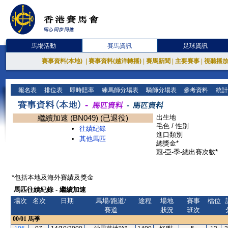
馬場活動
賽馬資訊
足球資訊
賽事資料(本地)
|
賽事資料(越洋轉播)
|
賽馬新聞
|
主要賽事
|
視聽播
報名表
排位表
即時賠率
練馬師分場表
騎師分場表
參考資料
統計
繼續加速 (BN049) (已退役)
出生地
毛色 / 性別
往績紀錄
進口類別
其他馬匹
總獎金*
冠-亞-季-總出賽次數*
*包括本地及海外賽績及獎金
馬匹往績紀錄 - 繼續加速
場次
名次
日期
馬場/跑道/
途程
場地
賽事
檔位
賽道
狀況
班次
00/01
馬季