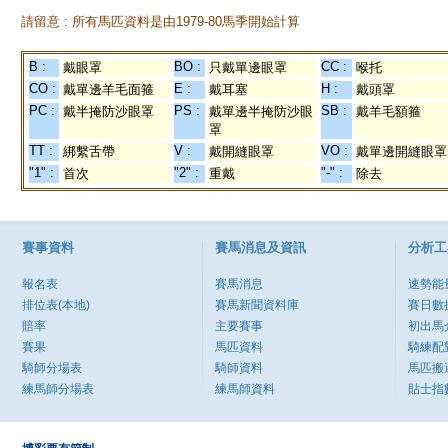
請留意 : 所有馬匹資料是由1979-80馬季開始計算
B :
BO :
CC :
戴眼罩
只戴單邊眼罩
喉托
CO :
E :
H :
戴單邊羊毛面箍
戴耳塞
戴頭罩
PC :
PS :
SB :
戴半掩防沙眼罩
戴單邊半掩防沙眼
戴羊毛額箍
罩
TT :
V :
VO :
綁繫舌帶
戴開縫眼罩
戴單邊開縫眼罩
"1" :
"2" :
"-" :
首次
重戴
除去
賽事資料
賽馬消息及資訊
分析工
報名表
賽馬消息
速勢能
排位表(本地)
賽馬新聞資料庫
賽日數
賠率
主要賽事
初出馬
賽果
馬匹資料
騎練配
騎師分場表
騎師資料
馬匹搬
練馬師分場表
練馬師資料
貼士指