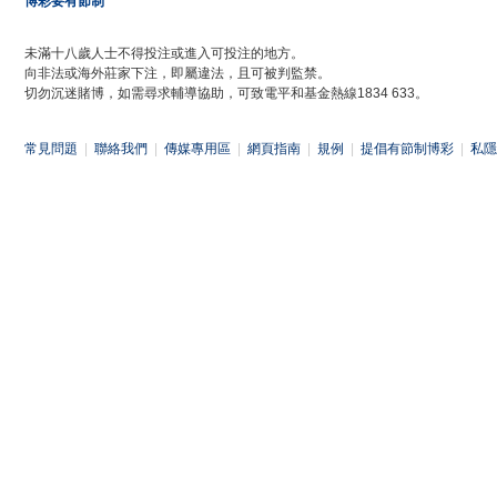
博彩要有節制
未滿十八歲人士不得投注或進入可投注的地方。
向非法或海外莊家下注，即屬違法，且可被判監禁。
切勿沉迷賭博，如需尋求輔導協助，可致電平和基金熱線1834 633。
常見問題
|
聯絡我們
|
傳媒專用區
|
網頁指南
|
規例
|
提倡有節制博彩
|
私隱