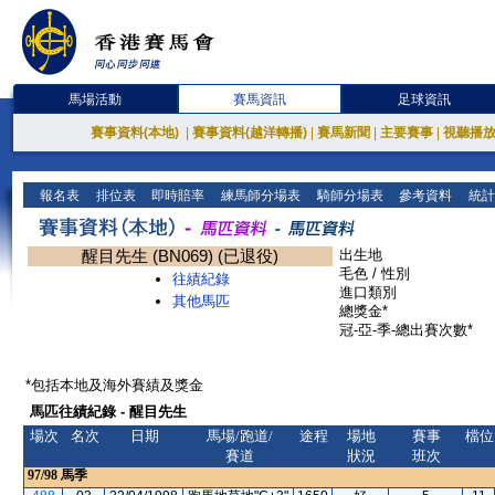
馬場活動
賽馬資訊
足球資訊
賽事資料(本地)
|
賽事資料(越洋轉播)
|
賽馬新聞
|
主要賽事
|
視聽播
報名表
排位表
即時賠率
練馬師分場表
騎師分場表
參考資料
統計
醒目先生 (BN069) (已退役)
出生地
毛色 / 性別
往績紀錄
進口類別
其他馬匹
總獎金*
冠-亞-季-總出賽次數*
*包括本地及海外賽績及獎金
馬匹往績紀錄 - 醒目先生
場次
名次
日期
馬場/跑道/
途程
場地
賽事
檔位
賽道
狀況
班次
97/98
馬季