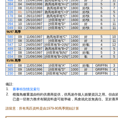
488
03
22/04/1998
跑馬地草地"C+3"
1650
好
5
11
384
04
04/03/1998
跑馬地草地"A+2"
1650
好
5
3
310
08
01/02/1998
跑馬地草地"A"
1800
好/快
5
7
226
01
17/12/1997
跑馬地草地"C+3"
1650
好/快
6
5
178
04
26/11/1997
跑馬地草地"C"
1800
好/快
6
5
111
08
26/10/1997
沙田草地"A"
1600
好/快
6
1
094
10
18/10/1997
沙田草地"D"
1400
好
6
11
049
03
27/09/1997
沙田草地"C"
1600
好/快
6
11
96/97
馬季
580
09
11/06/1997
跑馬地草地"C"
1200
好
5
10
557
08
31/05/1997
沙田草地"C"
1600
好
4
11
547
12
24/05/1997
沙田草地"B+2(N)"
1900
好/黏
4
12
489
11
30/04/1997
跑馬地草地"B+2"
1650
好
4
5
467
08
19/04/1997
沙田草地"B(N)"
1400
好/黏
5
3
034
09
21/09/1996
沙田草地"B+2(N)"
1200
黏
4
5
95/96
馬季
485
08
11/05/1996
沙田草地"A"
1400
好/黏
GRIFFIN
3
365
09
16/03/1996
沙田草地"D"
1000
好
GRIFFIN
4
230
08
14/01/1996
沙田草地"A(N)"
1200
好
GRIFFIN
1
備註:
1.
賽事特別情況索引
2.
模擬鳥瞰重溫由特約供應商提供，供馬迷作個人娛樂資訊之用。但由
已盡一切努力務求有關資料盡可能準確，馬會就此並無責任。至於賽馬
請留意 : 所有馬匹資料是由1979-80馬季開始計算