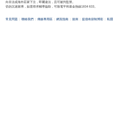
向非法或海外莊家下注，即屬違法，且可被判監禁。
切勿沉迷賭博，如需尋求輔導協助，可致電平和基金熱線1834 633。
常見問題
|
聯絡我們
|
傳媒專用區
|
網頁指南
|
規例
|
提倡有節制博彩
|
私隱