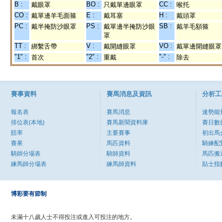
B :
BO :
CC :
戴眼罩
只戴單邊眼罩
喉托
CO :
E :
H :
戴單邊羊毛面箍
戴耳塞
戴頭罩
PC :
PS :
SB :
戴半掩防沙眼罩
戴單邊半掩防沙眼
戴羊毛額箍
罩
TT :
V :
VO :
綁繫舌帶
戴開縫眼罩
戴單邊開縫眼罩
"1" :
"2" :
"-" :
首次
重戴
除去
賽事資料
賽馬消息及資訊
分析工
報名表
賽馬消息
速勢能
排位表(本地)
賽馬新聞資料庫
賽日數
賠率
主要賽事
初出馬
賽果
馬匹資料
騎練配
騎師分場表
騎師資料
馬匹搬
練馬師分場表
練馬師資料
貼士指
博彩要有節制
未滿十八歲人士不得投注或進入可投注的地方。