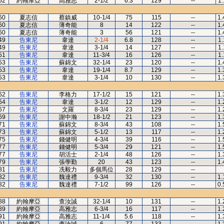
52
約翰摩亞
高雅志
2-1/2
6.3
129
--
1.
60
夏志信
蔡鎮威
10-1/4
75
115
--
1.
60
夏志信
薄奇能
8
14
122
--
1.
60
夏志信
薄奇能
3
56
121
--
1.
49
告東尼
韋達
2-1/4
6.8
128
--
1.
49
告東尼
韋達
3-1/4
14
127
--
1.
51
告東尼
韋達
11-3/4
16
126
--
1.
53
告東尼
蘇錦文
32-1/4
23
120
--
1.
53
告東尼
韋達
19-1/4
8.7
129
--
1.
53
告東尼
韋達
3-1/4
10
130
--
1.
62
告東尼
李格力
17-1/2
15
121
--
1.
64
告東尼
韋達
3-1/2
12
129
--
1.
67
告東尼
文羅
8-3/4
23
129
--
1.
69
告東尼
謝中瀚
18-1/2
21
123
--
1.
71
告東尼
蘇錦文
8-3/4
43
108
--
1.
73
告東尼
蘇錦文
5-1/2
13
117
--
1.
75
告東尼
錢健明
4-3/4
39
116
--
1.
77
告東尼
錢健明
5-3/4
29
121
--
1.
77
告東尼
胡活士
2-1/4
48
126
--
1.
79
告東尼
張學勤
20
43
123
--
1.
81
告東尼
冼毅力
多個馬位
28
129
--
82
告東尼
魏達禮
9-3/4
32
130
--
1.
82
告東尼
魏達禮
7-1/2
99
126
--
0.
88
約翰摩亞
查汝誠
32-1/4
10
131
--
1.
89
約翰摩亞
高雅志
6-3/4
16
117
--
1.
91
約翰摩亞
高雅志
11-1/4
5.6
118
--
1.