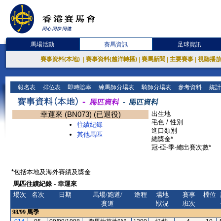
馬場活動
賽馬資訊
足球資訊
賽事資料(本地)
|
賽事資料(越洋轉播)
|
賽馬新聞
|
主要賽事
|
視聽播
報名表
排位表
即時賠率
練馬師分場表
騎師分場表
參考資料
統計
幸運來 (BN073) (已退役)
出生地
毛色 / 性別
往績紀錄
進口類別
其他馬匹
總獎金*
冠-亞-季-總出賽次數*
*包括本地及海外賽績及獎金
馬匹往績紀錄 - 幸運來
場次
名次
日期
馬場/跑道/
途程
場地
賽事
檔位
賽道
狀況
班次
98/99
馬季