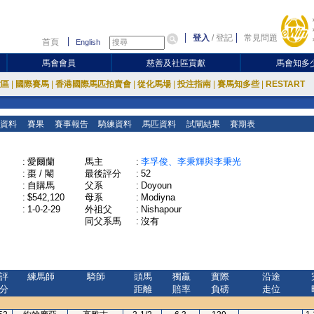
登入
/
登記
常見問題
首頁
English
馬會會員
慈善及社區貢獻
馬會知多
放區
|
國際賽馬
|
香港國際馬匹拍賣會
|
從化馬場
|
投注指南
|
賽馬知多些
|
RESTART
資料
賽果
賽事報告
騎練資料
馬匹資料
試閘結果
賽期表
:
愛爾蘭
馬主
:
李孚俊、李秉輝與李秉光
:
棗 / 閹
最後評分
:
52
:
自購馬
父系
:
Doyoun
:
$542,120
母系
:
Modiyna
:
1-0-2-29
外祖父
:
Nishapour
同父系馬
:
沒有
評
練馬師
騎師
頭馬
獨贏
實際
沿途
分
距離
賠率
負磅
走位