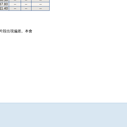
36.30
--
--
--
37.80
--
--
--
11.40
--
--
--
片段出現偏差。本會