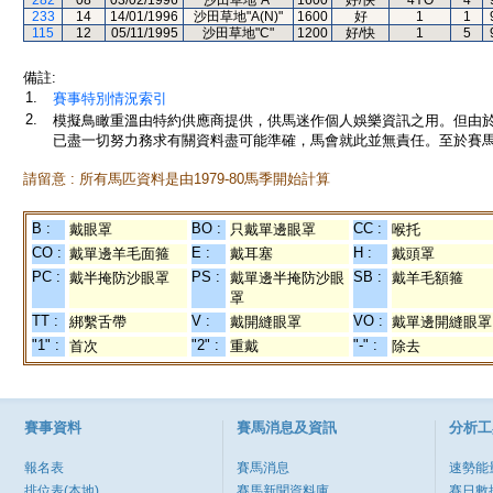
282
08
03/02/1996
沙田草地"A"
1600
好/快
4YO
4
233
14
14/01/1996
沙田草地"A(N)"
1600
好
1
1
115
12
05/11/1995
沙田草地"C"
1200
好/快
1
5
備註:
1.
賽事特別情況索引
2.
模擬鳥瞰重溫由特約供應商提供，供馬迷作個人娛樂資訊之用。但由
已盡一切努力務求有關資料盡可能準確，馬會就此並無責任。至於賽馬
請留意 : 所有馬匹資料是由1979-80馬季開始計算
B :
BO :
CC :
戴眼罩
只戴單邊眼罩
喉托
CO :
E :
H :
戴單邊羊毛面箍
戴耳塞
戴頭罩
PC :
PS :
SB :
戴半掩防沙眼罩
戴單邊半掩防沙眼
戴羊毛額箍
罩
TT :
V :
VO :
綁繫舌帶
戴開縫眼罩
戴單邊開縫眼罩
"1" :
"2" :
"-" :
首次
重戴
除去
賽事資料
賽馬消息及資訊
分析工
報名表
賽馬消息
速勢能
排位表(本地)
賽馬新聞資料庫
賽日數