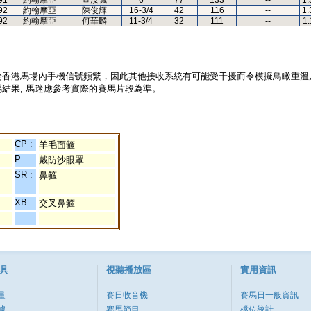
91
約翰摩亞
查汝誠
6
77
133
--
1.
92
約翰摩亞
陳俊輝
16-3/4
42
116
--
1.
92
約翰摩亞
何華麟
11-3/4
32
111
--
1.
於香港馬場內手機信號頻繁，因此其他接收系統有可能受干擾而令模擬鳥瞰重溫
結果, 馬迷應參考實際的賽馬片段為準。
CP :
羊毛面箍
P :
戴防沙眼罩
SR :
鼻箍
XB :
交叉鼻箍
具
視聽播放區
實用資訊
量
賽日收音機
賽馬日一般資訊
據
賽馬節目
檔位統計