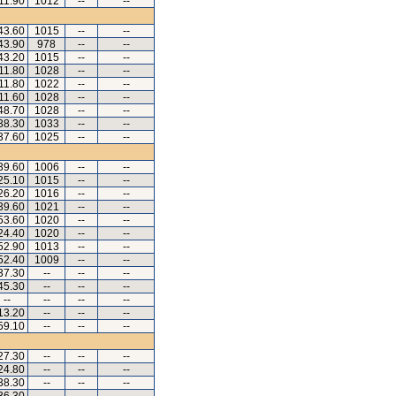
11.90
1012
--
--
43.60
1015
--
--
43.90
978
--
--
43.20
1015
--
--
11.80
1028
--
--
11.80
1022
--
--
11.60
1028
--
--
48.70
1028
--
--
38.30
1033
--
--
37.60
1025
--
--
39.60
1006
--
--
25.10
1015
--
--
26.20
1016
--
--
39.60
1021
--
--
53.60
1020
--
--
24.40
1020
--
--
52.90
1013
--
--
52.40
1009
--
--
37.30
--
--
--
45.30
--
--
--
--
--
--
--
13.20
--
--
--
59.10
--
--
--
27.30
--
--
--
24.80
--
--
--
38.30
--
--
--