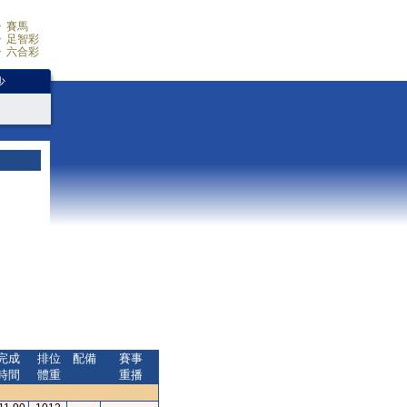
賽馬
足智彩
六合彩
少
完成
排位
配備
賽事
時間
體重
重播