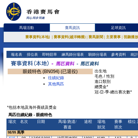
馬場活動
賽馬資訊
足球資訊
賽事資料(本地)
|
賽事資料(越洋轉播)
|
賽馬新聞
|
主要賽事
|
視聽播
報名表
排位表
即時賠率
練馬師分場表
騎師分場表
參考資料
統計
眼鏡特色 (BN094) (已退役)
出生地
毛色 / 性別
往績紀錄
進口類別
其他馬匹
總獎金*
冠-亞-季-總出賽次數*
*包括本地及海外賽績及獎金
馬匹往績紀錄 - 眼鏡特色
場次
名次
日期
馬場/跑道/
途程
場地
賽事
檔位
賽道
狀況
班次
98/99
馬季