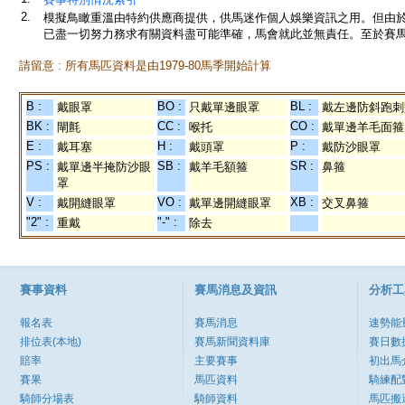
2.
模擬鳥瞰重溫由特約供應商提供，供馬迷作個人娛樂資訊之用。但由
已盡一切努力務求有關資料盡可能準確，馬會就此並無責任。至於賽馬
請留意 : 所有馬匹資料是由1979-80馬季開始計算
B :
BO :
BL :
戴眼罩
只戴單邊眼罩
戴左邊防斜跑刺
BK :
CC :
CO :
閘氈
喉托
戴單邊羊毛面箍
E :
H :
P :
戴耳塞
戴頭罩
戴防沙眼罩
PS :
SB :
SR :
戴單邊半掩防沙眼
戴羊毛額箍
鼻箍
罩
V :
VO :
XB :
戴開縫眼罩
戴單邊開縫眼罩
交叉鼻箍
"2" :
"-" :
重戴
除去
賽事資料
賽馬消息及資訊
分析工
報名表
賽馬消息
速勢能
排位表(本地)
賽馬新聞資料庫
賽日數
賠率
主要賽事
初出馬
賽果
馬匹資料
騎練配
騎師分場表
騎師資料
馬匹搬