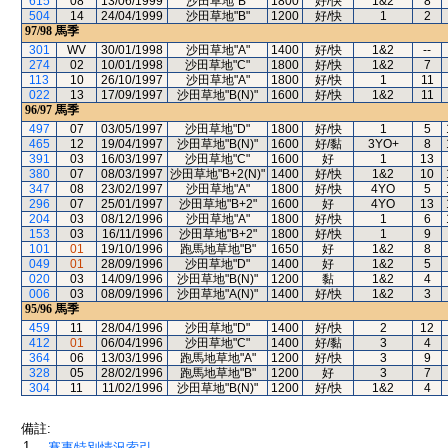
615
08
13/06/1999
沙田草地"B"
1800
好/快
1&2
8
504
14
24/04/1999
沙田草地"B"
1200
好/快
1
2
97/98
馬季
301
WV
30/01/1998
沙田草地"A"
1400
好/快
1&2
--
274
02
10/01/1998
沙田草地"C"
1800
好/快
1&2
7
113
10
26/10/1997
沙田草地"A"
1800
好/快
1
11
022
13
17/09/1997
沙田草地"B(N)"
1600
好/快
1&2
11
96/97
馬季
497
07
03/05/1997
沙田草地"D"
1800
好/快
1
5
465
12
19/04/1997
沙田草地"B(N)"
1600
好/黏
3YO+
8
391
03
16/03/1997
沙田草地"C"
1600
好
1
13
380
07
08/03/1997
沙田草地"B+2(N)"
1400
好/快
1&2
10
347
08
23/02/1997
沙田草地"A"
1800
好/快
4YO
5
296
07
25/01/1997
沙田草地"B+2"
1600
好
4YO
13
204
03
08/12/1996
沙田草地"A"
1800
好/快
1
6
153
03
16/11/1996
沙田草地"B+2"
1800
好/快
1
9
101
01
19/10/1996
跑馬地草地"B"
1650
好
1&2
8
049
01
28/09/1996
沙田草地"D"
1400
好
1&2
5
020
03
14/09/1996
沙田草地"B(N)"
1200
黏
1&2
4
006
03
08/09/1996
沙田草地"A(N)"
1400
好/快
1&2
3
95/96
馬季
459
11
28/04/1996
沙田草地"D"
1400
好/快
2
12
412
01
06/04/1996
沙田草地"C"
1400
好/黏
3
4
364
06
13/03/1996
跑馬地草地"A"
1200
好/快
3
9
328
05
28/02/1996
跑馬地草地"B"
1200
好
3
7
304
11
11/02/1996
沙田草地"B(N)"
1200
好/快
1&2
4
備註:
1.
賽事特別情況索引