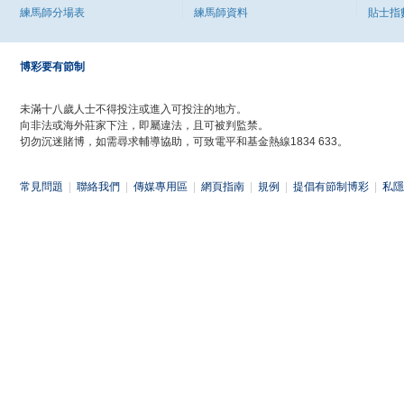
練馬師分場表
練馬師資料
貼士指
博彩要有節制
未滿十八歲人士不得投注或進入可投注的地方。
向非法或海外莊家下注，即屬違法，且可被判監禁。
切勿沉迷賭博，如需尋求輔導協助，可致電平和基金熱線1834 633。
常見問題
|
聯絡我們
|
傳媒專用區
|
網頁指南
|
規例
|
提倡有節制博彩
|
私隱